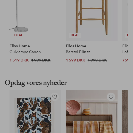
DEAL
DEAL
DE
Ellos Home
Ellos Home
Ellos
Gulvlampe Canon
Barstol Ellinita
Loftl
1 519 DKK
1 999 DKK
1 599 DKK
1 999 DKK
759 
Opdag vores nyheder
Tilføj
Tilføj
til
til
favoritter
favoritter