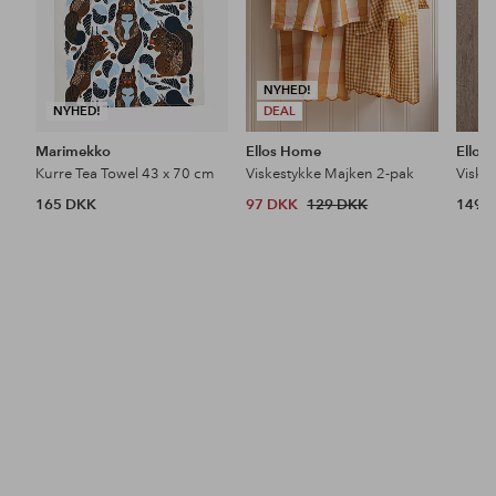
NYHED!
NYHED!
DEAL
Marimekko
Ellos Home
Ellos
Kurre Tea Towel 43 x 70 cm
Viskestykke Majken 2-pak
Viske
165 DKK
97 DKK
129 DKK
149 