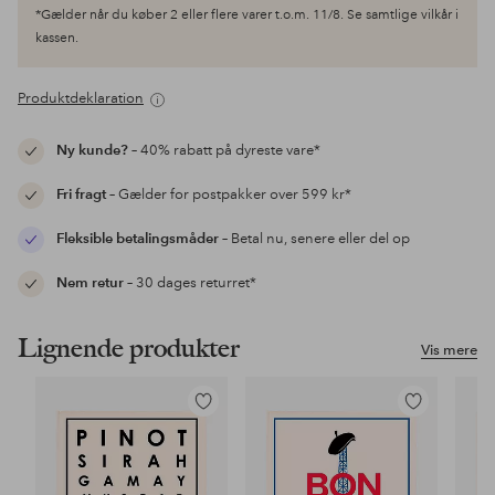
*Gælder når du køber 2 eller flere varer t.o.m. 11/8. Se samtlige vilkår i
kassen.
Produktdeklaration
Ny kunde?
– 40% rabatt på dyreste vare*
Fri fragt
– Gælder for postpakker over 599 kr*
Fleksible betalingsmåder
– Betal nu, senere eller del op
Nem retur
– 30 dages returret*
Lignende produkter
Vis mere
Tilføj
Tilføj
til
til
favoritter
favoritter