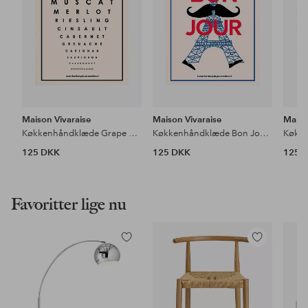
Maison Vivaraise
Maison Vivaraise
Maiso
Køkkenhåndklæde Grape Varieties 48 X 72
Køkkenhåndklæde Bon Jour 48 X 72
125 DKK
125 DKK
125 
Favoritter lige nu
Tilføj
Tilføj
til
til
favoritter
favoritter