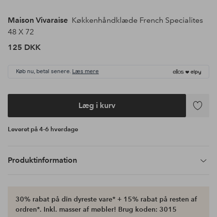
Maison Vivaraise
Køkkenhåndklæde French Specialites
48 X 72
125 DKK
Køb nu, betal senere.
Læs mere
Læg i kurv
Tilføj
til
Leveret på 4-6 hverdage
favoritte
Produktinformation
30% rabat på din dyreste vare* + 15% rabat på resten af
ordren*. Inkl. masser af møbler! Brug koden: 3015