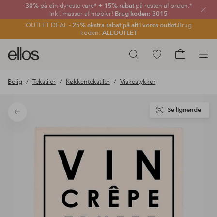
30%
på din dyreste vare*
+ 15% rabat
på resten af orden.*
Luk
Inkl. masser af møbler!
Brug koden: 3015
OUTLET DEAL -
25% ekstra rabat på alt i vores outlet.
Brug
koden:
ALLOUTLET
Ellos
Gå
Søg
logo
til
Gå
-
favoritmarkerede
til
Bolig
Tekstiler
Køkkentekstiler
Viskestykker
gå
produkter
indkøbskur
til
forsiden
Se lignende
Tilbage