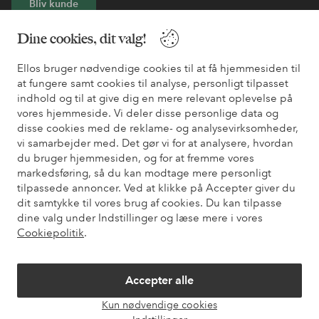
Bliv kunde
Dine cookies, dit valg!
* Se tilbudsbetingelser ved registrering
Ellos bruger nødvendige cookies til at få hjemmesiden til
at fungere samt cookies til analyse, personligt tilpasset
Har du brug for hjælp?
indhold og til at give dig en mere relevant oplevelse på
vores hjemmeside. Vi deler disse personlige data og
Du kan finde svar på de oftest stillede spørgsmål i vores FAQ.
disse cookies med de reklame- og analysevirksomheder,
Du kan også finde oplysninger om, hvordan du kontakter os.
vi samarbejder med. Det gør vi for at analysere, hvordan
du bruger hjemmesiden, og for at fremme vores
Kundeservice
Bestilling
Betalingsmåde
Le
markedsføring, så du kan modtage mere personligt
tilpassede annoncer. Ved at klikke på Accepter giver du
dit samtykke til vores brug af cookies. Du kan tilpasse
dine valg under Indstillinger og læse mere i vores
Mine sider
Cookiepolitik
.
Om Ellos
Accepter alle
Vores tjenester
Kun nødvendige cookies
Åbn