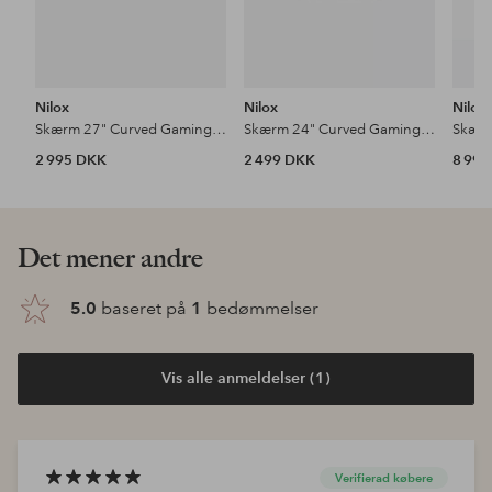
Nilox
Nilox
Nilox
Skærm 27" Curved Gaming VA 2K 200Hz 1ms
Skærm 24" Curved Gaming VA FHD 200Hz 1ms
2 995 DKK
2 499 DKK
8 99
Det mener andre
5.0
baseret på
1
bedømmelser
Vis alle anmeldelser (1)
Verifierad købere