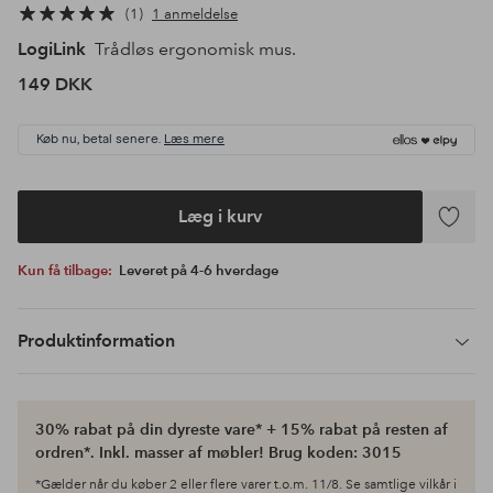
1
1 anmeldelse
LogiLink
Trådløs ergonomisk mus.
149 DKK
Køb nu, betal senere.
Læs mere
Læg i kurv
Tilføj
til
Kun få tilbage:
Leveret på 4-6 hverdage
favoritte
Produktinformation
30% rabat på din dyreste vare* + 15% rabat på resten af
ordren*. Inkl. masser af møbler! Brug koden: 3015
*Gælder når du køber 2 eller flere varer t.o.m. 11/8. Se samtlige vilkår i