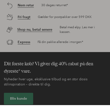
Nem retur
30 dages returret*
Fri fragt
Gælder for postpakker over 599 DKK
Betal med elpy. Les mer i
Shop nu, betal senere
kassen.
Express
Få din pakke allerede i morgen*
Dit første køb? Vi giver dig 40% rabat på den
dyreste* vare.
Nyheder hver uge, eksklusive tilbud og en stor dosis
stilinspiration – direkte til dig.
Bliv kunde