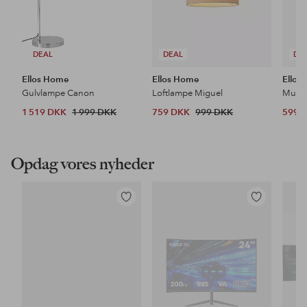
DEAL
DEAL
DE
Ellos Home
Ellos Home
Ellos
Gulvlampe Canon
Loftlampe Miguel
1 519 DKK
1 999 DKK
759 DKK
999 DKK
599 
Opdag vores nyheder
Tilføj
Tilføj
til
til
favoritter
favoritter