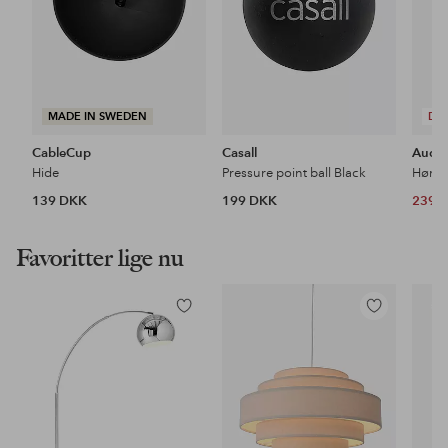
MADE IN SWEDEN
DE
CableCup
Casall
Aude
Hide
Pressure point ball Black
139 DKK
199 DKK
239 
Favoritter lige nu
Tilføj
Tilføj
til
til
favoritter
favoritter