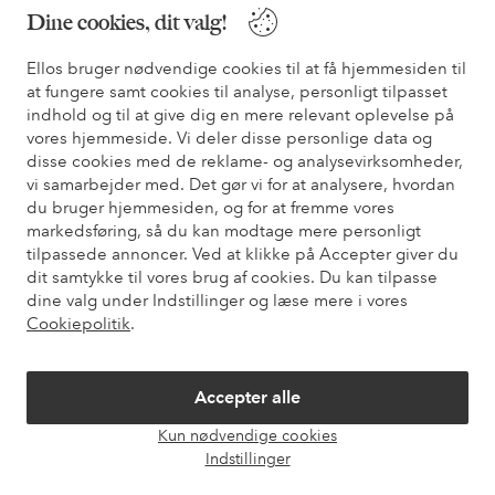
* Se tilbudsbetingelser ved registrering
Dine cookies, dit valg!
Ellos bruger nødvendige cookies til at få hjemmesiden til
Har du brug for hjælp?
at fungere samt cookies til analyse, personligt tilpasset
indhold og til at give dig en mere relevant oplevelse på
Du kan finde svar på de oftest stillede spørgsmål i vores FAQ.
vores hjemmeside. Vi deler disse personlige data og
Du kan også finde oplysninger om, hvordan du kontakter os.
disse cookies med de reklame- og analysevirksomheder,
vi samarbejder med. Det gør vi for at analysere, hvordan
Kundeservice
Bestilling
Betalingsmåde
Le
du bruger hjemmesiden, og for at fremme vores
markedsføring, så du kan modtage mere personligt
tilpassede annoncer. Ved at klikke på Accepter giver du
dit samtykke til vores brug af cookies. Du kan tilpasse
Mine sider
dine valg under Indstillinger og læse mere i vores
Cookiepolitik
.
Om Ellos
Accepter alle
Vores tjenester
Kun nødvendige cookies
Åbn
Indstillinger
chat
Vilkår