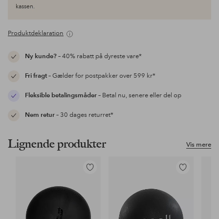
kassen.
Produktdeklaration
Ny kunde?
– 40% rabatt på dyreste vare*
Fri fragt
– Gælder for postpakker over 599 kr*
Fleksible betalingsmåder
– Betal nu, senere eller del op
Nem retur
– 30 dages returret*
Lignende produkter
Vis mere
Tilføj
Tilføj
til
til
favoritter
favoritter