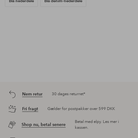
Blå nederdele
Blå denim-nederdele
Nem retur
30 dages returret*
Fri fragt
Gælder for postpakker over 599 DKK
Betal med elpy. Les mer i
Shop nu, betal senere
kassen.