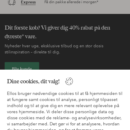
Express
Få din pakke allerede i morgen*
Dit første køb? Vi giver dig 40% rabat på den
dyreste* vare.
Nyheder hver uge, eksklusive tilbud og en stor dosis
stilinspiration – direkte til dig.
Bliv kunde
Dine cookies, dit valg!
* Se tilbudsbetingelser ved registrering
Ellos bruger nødvendige cookies til at få hjemmesiden til
at fungere samt cookies til analyse, personligt tilpasset
Har du brug for hjælp?
indhold og til at give dig en mere relevant oplevelse på
vores hjemmeside. Vi deler disse personlige data og
Du kan finde svar på de oftest stillede spørgsmål i vores FAQ.
disse cookies med de reklame- og analysevirksomheder,
Du kan også finde oplysninger om, hvordan du kontakter os.
vi samarbejder med. Det gør vi for at analysere, hvordan