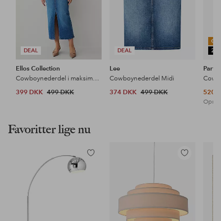
OU
DEAL
DEAL
25
Ellos Collection
Lee
Part 
Cowboynederdel i maksimal længde
Cowboynederdel Midi
Cowbo
399 DKK
499 DKK
374 DKK
499 DKK
520 
Oprind
Favoritter lige nu
Tilføj
Tilføj
til
til
favoritter
favoritter