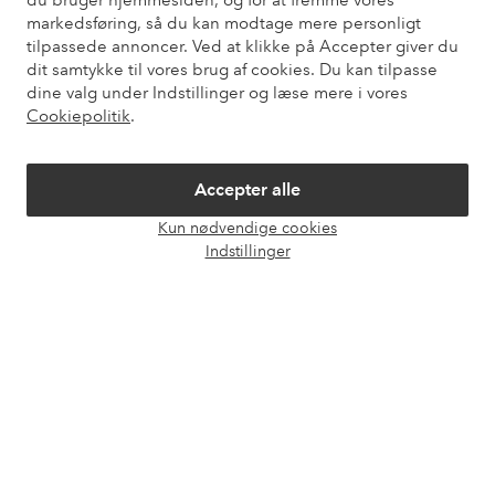
du bruger hjemmesiden, og for at fremme vores
Kundeservice
Bestilling
Betalingsmåde
Le
markedsføring, så du kan modtage mere personligt
tilpassede annoncer. Ved at klikke på Accepter giver du
dit samtykke til vores brug af cookies. Du kan tilpasse
dine valg under Indstillinger og læse mere i vores
Mine sider
Cookiepolitik
.
Om Ellos
Accepter alle
Kun nødvendige cookies
Vores tjenester
Åbn
Indstillinger
chat
Vilkår
Venner
Sikre betalinger - betal nu eller del op
Vil du vide mere om
vores betalingsmuligheder
?