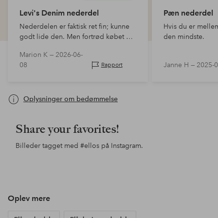
Levi's Denim nederdel
Pæn nederdel
Nederdelen er faktisk ret fin; kunne
Hvis du er mellem
godt lide den. Men fortrød købet da
den mindste.
snittet ikke passer mine proportioner
Marion K —
2026-06-
med den lange slids bagpå. Det
08
Janne H —
2025-0
Rapport
giver bevægelsesfrihed, men det
hele…
Oplysninger om bedømmelse
Share your favorites!
Billeder tagget med
#ellos
på Instagram.
Opslag
josefineiivarsson
Opslag
ellosofficial
Ops
ello
offentliggjort
offentliggjort
offe
af
af
af
Oplev mere