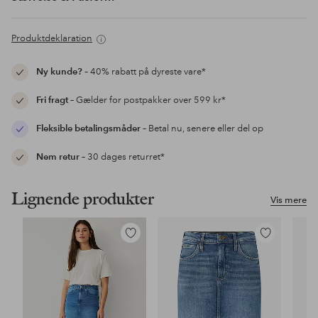
Produktdeklaration
Ny kunde?
– 40% rabatt på dyreste vare*
Fri fragt
– Gælder for postpakker over 599 kr*
Fleksible betalingsmåder
– Betal nu, senere eller del op
Nem retur
– 30 dages returret*
Lignende produkter
Vis mere
Tilføj
Tilføj
til
til
favoritter
favoritter