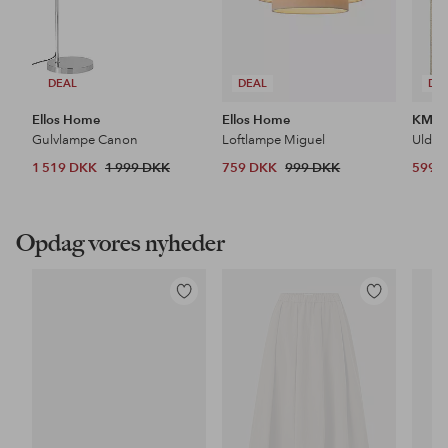
DEAL
DEAL
DE
Ellos Home
Ellos Home
KM H
Gulvlampe Canon
Loftlampe Miguel
Uldtæ
1 519 DKK
1 999 DKK
759 DKK
999 DKK
599 
Opdag vores nyheder
Tilføj
Tilføj
til
til
favoritter
favoritter