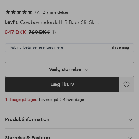
9
2 anmeldelser
Levi's
Cowboynederdel HR Back Slit Skirt
547 DKK
729 DKK
Køb nu, betal senere.
Læs mere
Vælg størrelse
Læg i kurv
Tilføj
til
1 tilbage på lager.
Leveret på 2-4 hverdage
favoritte
Produktinformation
Størrelse & Pasform