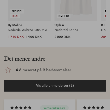
NYHED!
NY
DEAL
NYHED!
DE
By Malina
Stylein
ICHI
Nederdel Aubree Satin Midi Skirt
Nederdel Sorina
Neder
1 710 DKK
1 900 DKK
2 000 DKK
269 
Det mener andre
4.8
baseret på
9
bedømmelser
Vis alle anmeldelser (2)
Verifierad købere