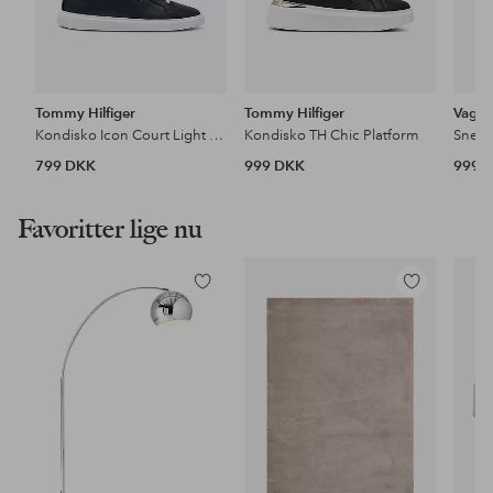
Tommy Hilfiger
Tommy Hilfiger
Vaga
Kondisko Icon Court Light Weight
Kondisko TH Chic Platform
Sneak
799 DKK
999 DKK
999 
Favoritter lige nu
Tilføj
Tilføj
til
til
favoritter
favoritter