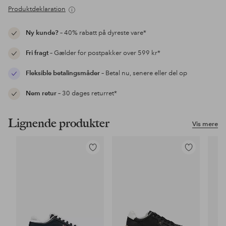
Produktdeklaration
Ny kunde?
– 40% rabatt på dyreste vare*
Fri fragt
– Gælder for postpakker over 599 kr*
Fleksible betalingsmåder
– Betal nu, senere eller del op
Nem retur
– 30 dages returret*
Lignende produkter
Vis mere
Tilføj
Tilføj
til
til
favoritter
favoritter