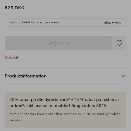
825 DKK
Køb nu, betal senere.
Læs mere
Læg i kurv
Tilføj
til
Udsolgt
favoritte
Produktinformation
30% rabat på din dyreste vare* + 15% rabat på resten af
ordren*. Inkl. masser af møbler! Brug koden: 3015
*Gælder når du køber 2 eller flere varer t.o.m. 11/8. Se samtlige vilkår i
kassen.