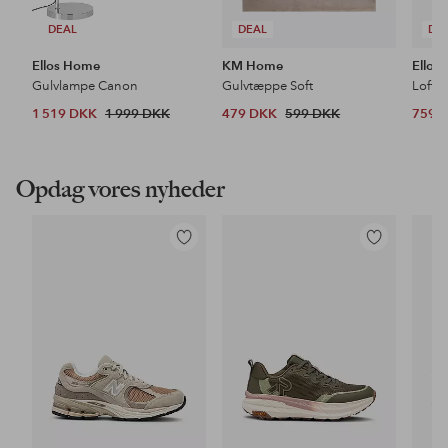
DEAL
DEAL
DE
Ellos Home
KM Home
Ellos
Gulvlampe Canon
Gulvtæppe Soft
Loftl
1 519 DKK
1 999 DKK
479 DKK
599 DKK
759 
Opdag vores nyheder
Tilføj
Tilføj
til
til
favoritter
favoritter