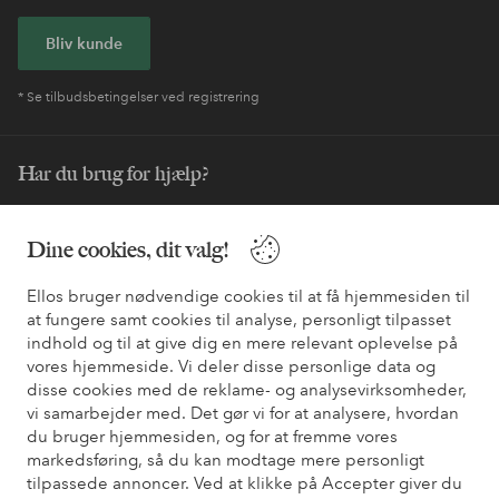
Bliv kunde
* Se tilbudsbetingelser ved registrering
Har du brug for hjælp?
Du kan finde svar på de oftest stillede spørgsmål i vores FAQ.
Du kan også finde oplysninger om, hvordan du kontakter os.
Dine cookies, dit valg!
Ellos bruger nødvendige cookies til at få hjemmesiden til
Kundeservice
Bestilling
Betalingsmåde
Le
at fungere samt cookies til analyse, personligt tilpasset
indhold og til at give dig en mere relevant oplevelse på
vores hjemmeside. Vi deler disse personlige data og
Mine sider
disse cookies med de reklame- og analysevirksomheder,
vi samarbejder med. Det gør vi for at analysere, hvordan
du bruger hjemmesiden, og for at fremme vores
Om Ellos
markedsføring, så du kan modtage mere personligt
tilpassede annoncer. Ved at klikke på Accepter giver du