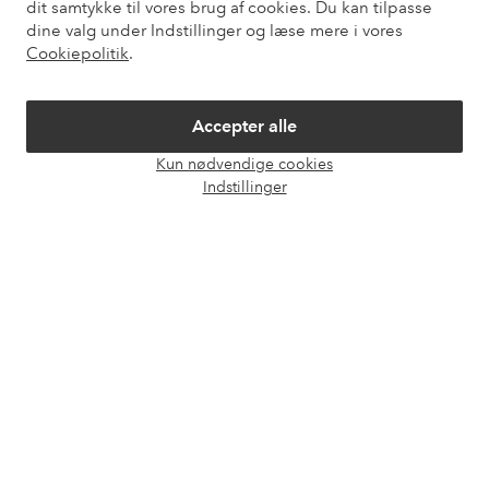
dit samtykke til vores brug af cookies. Du kan tilpasse
Vores tjenester
dine valg under Indstillinger og læse mere i vores
Cookiepolitik
.
Vilkår
Accepter alle
Venner
Kun nødvendige cookies
Åbn
Indstillinger
chat
Sikre betalinger - betal nu eller del op
Vil du vide mere om
vores betalingsmuligheder
?
elpy
elpy
Danmark - Vælg land
Facebook
Instagram
Pinterest
Youtube