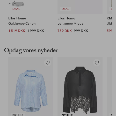
DEAL
DEAL
DE
Ellos Home
Ellos Home
KM H
Gulvlampe Canon
Loftlampe Miguel
Uldtæ
1 519 DKK
1 999 DKK
759 DKK
999 DKK
599 
Opdag vores nyheder
Tilføj
Tilføj
til
til
favoritter
favoritter
NYHED!
NYHED!
NY