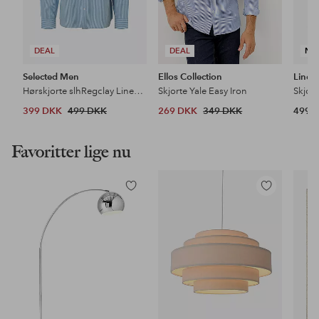
DEAL
DEAL
NY
Selected Men
Ellos Collection
Lindb
Hørskjorte slhRegclay Linenblend LS Cla
Skjorte Yale Easy Iron
399 DKK
499 DKK
269 DKK
349 DKK
499 
Favoritter lige nu
Tilføj
Tilføj
til
til
favoritter
favoritter