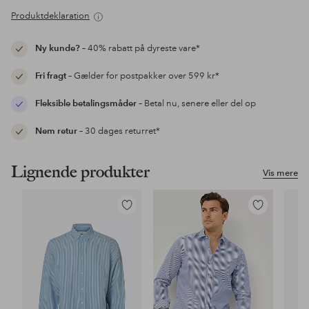
Produktdeklaration
Ny kunde?
– 40% rabatt på dyreste vare*
Fri fragt
– Gælder for postpakker over 599 kr*
Fleksible betalingsmåder
– Betal nu, senere eller del op
Nem retur
– 30 dages returret*
Lignende produkter
Vis mere
Tilføj
Tilføj
til
til
favoritter
favoritter