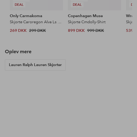
DEAL
DEAL
DE
Only Carmakoma
Copenhagen Muse
Wrang
Skjorte Caroregon Alva Ls Back Btn Shirt Wv
Skjorte Cmdolly-Shirt
269 DKK
299 DKK
899 DKK
999 DKK
539 
Oplev mere
Lauren Ralph Lauren Skjorter