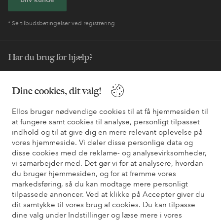
* Se tilbudsbetingelser ved registrering
Har du brug for hjælp?
Du kan finde svar på de oftest stillede spørgsmål i vores FAQ.
Du kan også finde oplysninger om, hvordan du kontakter os.
Dine cookies, dit valg!
Ellos bruger nødvendige cookies til at få hjemmesiden til
Kundeservice
Bestilling
Betalingsmåde
Le
at fungere samt cookies til analyse, personligt tilpasset
indhold og til at give dig en mere relevant oplevelse på
vores hjemmeside. Vi deler disse personlige data og
Mine sider
disse cookies med de reklame- og analysevirksomheder,
vi samarbejder med. Det gør vi for at analysere, hvordan
du bruger hjemmesiden, og for at fremme vores
Om Ellos
markedsføring, så du kan modtage mere personligt
tilpassede annoncer. Ved at klikke på Accepter giver du
dit samtykke til vores brug af cookies. Du kan tilpasse
Vores tjenester
dine valg under Indstillinger og læse mere i vores