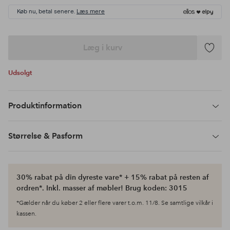
Køb nu, betal senere.
Læs mere
Læg i kurv
Tilføj
til
Udsolgt
favoritte
Produktinformation
Størrelse & Pasform
30% rabat på din dyreste vare* + 15% rabat på resten af
ordren*. Inkl. masser af møbler! Brug koden: 3015
*Gælder når du køber 2 eller flere varer t.o.m. 11/8. Se samtlige vilkår i
kassen.