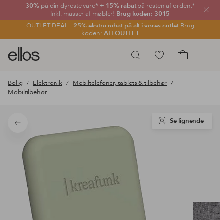
30%
på din dyreste vare*
+ 15% rabat
på resten af orden.*
Luk
Inkl. masser af møbler!
Brug koden: 3015
OUTLET DEAL -
25% ekstra rabat på alt i vores outlet.
Brug
koden:
ALLOUTLET
Ellos
Gå
Søg
logo
til
Gå
-
favoritmarkerede
til
Bolig
Elektronik
Mobiltelefoner, tablets & tilbehør
gå
produkter
indkøbskur
Mobiltilbehør
til
forsiden
Se lignende
Tilbage