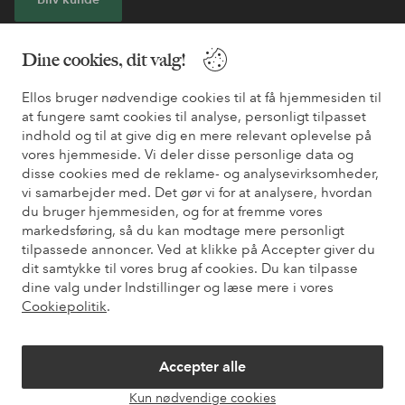
* Se tilbudsbetingelser ved registrering
Dine cookies, dit valg!
Ellos bruger nødvendige cookies til at få hjemmesiden til
Har du brug for hjælp?
at fungere samt cookies til analyse, personligt tilpasset
indhold og til at give dig en mere relevant oplevelse på
Du kan finde svar på de oftest stillede spørgsmål i vores FAQ.
vores hjemmeside. Vi deler disse personlige data og
Du kan også finde oplysninger om, hvordan du kontakter os.
disse cookies med de reklame- og analysevirksomheder,
vi samarbejder med. Det gør vi for at analysere, hvordan
Kundeservice
Bestilling
Betalingsmåde
Le
du bruger hjemmesiden, og for at fremme vores
markedsføring, så du kan modtage mere personligt
tilpassede annoncer. Ved at klikke på Accepter giver du
dit samtykke til vores brug af cookies. Du kan tilpasse
Mine sider
dine valg under Indstillinger og læse mere i vores
Cookiepolitik
.
Om Ellos
Accepter alle
Vores tjenester
Kun nødvendige cookies