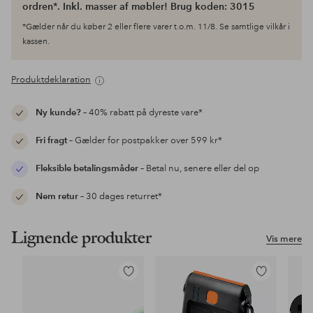
ordren*. Inkl. masser af møbler! Brug koden: 3015
*Gælder når du køber 2 eller flere varer t.o.m. 11/8. Se samtlige vilkår i
kassen.
Produktdeklaration
Ny kunde?
– 40% rabatt på dyreste vare*
Fri fragt
– Gælder for postpakker over 599 kr*
Fleksible betalingsmåder
– Betal nu, senere eller del op
Nem retur
– 30 dages returret*
Lignende produkter
Vis mere
Tilføj
Tilføj
til
til
favoritter
favoritter