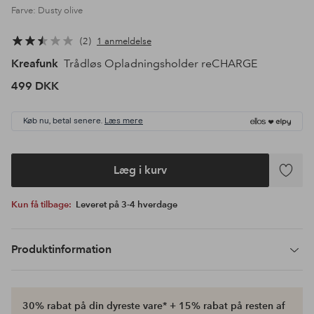
Farve: Dusty olive
2
1 anmeldelse
Kreafunk
Trådløs Opladningsholder reCHARGE
499 DKK
Køb nu, betal senere.
Læs mere
Læg i kurv
Tilføj
til
Kun få tilbage:
Leveret på 3-4 hverdage
favoritte
Produktinformation
30% rabat på din dyreste vare* + 15% rabat på resten af