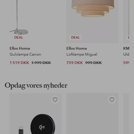
DEAL
DEAL
DE
Ellos Home
Ellos Home
KM H
Gulvlampe Canon
Loftlampe Miguel
Uldtæ
1 519 DKK
1 999 DKK
759 DKK
999 DKK
599 
Opdag vores nyheder
Tilføj
Tilføj
til
til
favoritter
favoritter