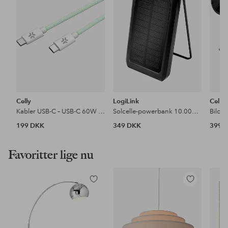
Celly
LogiLink
Celly
Kabler USB-C – USB-C 60W 1,5 m
Solcelle-powerbank 10.000mAh PD 18W
199 DKK
349 DKK
399 
Favoritter lige nu
Tilføj
Tilføj
til
til
favoritter
favoritter