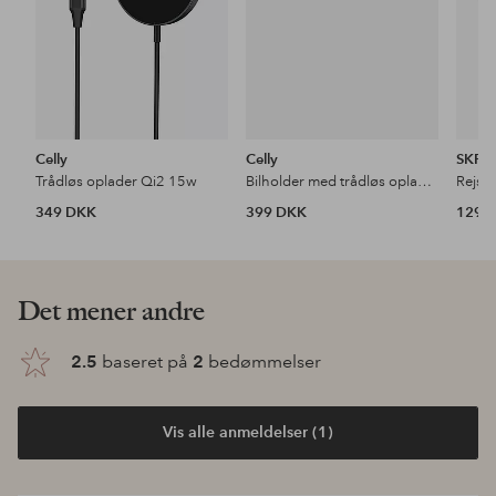
Celly
Celly
SKRO
Trådløs oplader Qi2 15w
Bilholder med trådløs opladning Qi2 15w
349 DKK
399 DKK
129 
Det mener andre
2.5
baseret på
2
bedømmelser
Vis alle anmeldelser (1)