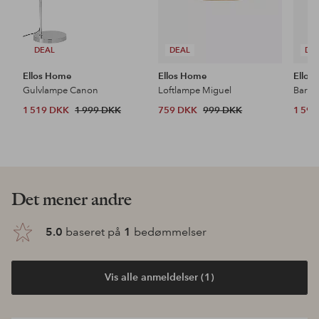
DEAL
DEAL
DE
Ellos Home
Ellos Home
Ellos
Gulvlampe Canon
Loftlampe Miguel
Barsto
1 519 DKK
1 999 DKK
759 DKK
999 DKK
1 59
Det mener andre
5.0
baseret på
1
bedømmelser
Vis alle anmeldelser (1)