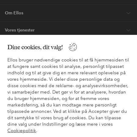
Om Ellos
Vores tjenester
Dine cookies, dit valg!
Vilkår
Ellos bruger nødvendige cookies til at få hjemmesiden til
Venner
at fungere samt cookies til analyse, personligt tilpasset
indhold og til at give dig en mere relevant oplevelse på
vores hjemmeside. Vi deler disse personlige data og
disse cookies med de reklame- og analysevirksomheder,
Sikre betalinger - betal nu eller del op
vi samarbejder med. Det gør vi for at analysere, hvordan
du bruger hjemmesiden, og for at fremme vores
Vil du vide mere om
vores betalingsmuligheder
?
markedsføring, så du kan modtage mere personligt
elpy
elpy
tilpassede annoncer. Ved at klikke på Accepter giver du
dit samtykke til vores brug af cookies. Du kan tilpasse
dine valg under Indstillinger og læse mere i vores
Cookiepolitik
.