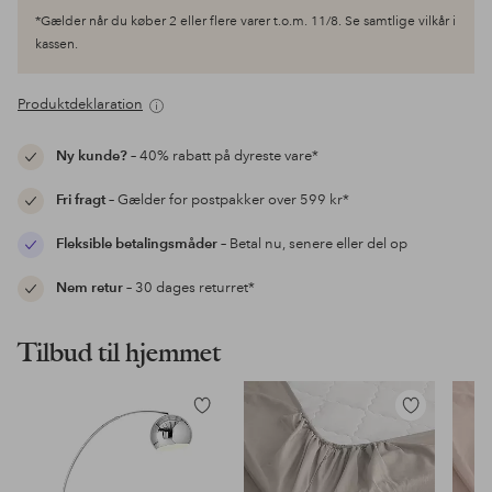
*Gælder når du køber 2 eller flere varer t.o.m. 11/8. Se samtlige vilkår i
kassen.
Produktdeklaration
Ny kunde?
– 40% rabatt på dyreste vare*
Fri fragt
– Gælder for postpakker over 599 kr*
Fleksible betalingsmåder
– Betal nu, senere eller del op
Nem retur
– 30 dages returret*
Tilbud til hjemmet
Tilføj
Tilføj
til
til
favoritter
favoritter