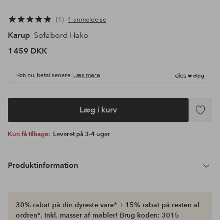
1
1 anmeldelse
Karup
Sofabord Hako
1 459 DKK
Køb nu, betal senere.
Læs mere
Læg i kurv
Tilføj
til
Kun få tilbage:
Leveret på 3-4 uger
favoritte
Produktinformation
30% rabat på din dyreste vare* + 15% rabat på resten af
ordren*. Inkl. masser af møbler! Brug koden: 3015