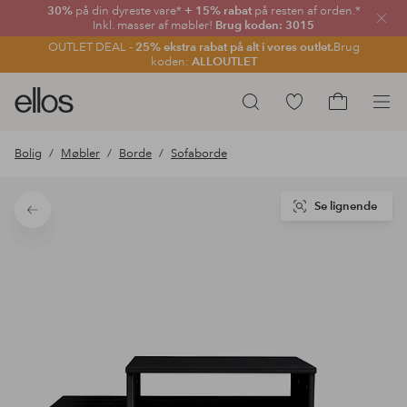
30%
på din dyreste vare*
+ 15% rabat
på resten af orden.*
Luk
Inkl. masser af møbler!
Brug koden: 3015
OUTLET DEAL -
25% ekstra rabat på alt i vores outlet.
Brug
koden:
ALLOUTLET
Ellos
Gå
Søg
logo
til
Gå
-
favoritmarkerede
til
Bolig
Møbler
Borde
Sofaborde
gå
produkter
indkøbskur
til
forsiden
Se lignende
Tilbage