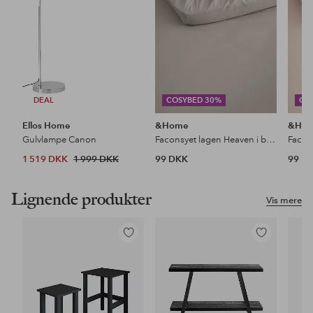
DEAL
COSYBED 30%
CO
Ellos Home
&Home
&Ho
Gulvlampe Canon
Faconsyet lagen Heaven i bomuld
1 519 DKK
1 999 DKK
99 DKK
99 D
Lignende produkter
Vis mere
Tilføj
Tilføj
til
til
favoritter
favoritter