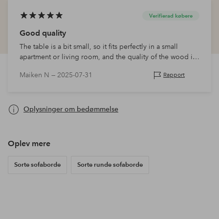
Verifierad købere
Good quality
The table is a bit small, so it fits perfectly in a small
apartment or living room, and the quality of the wood is
really good. However, I wish they would sell it painted in
Maiken N —
2025-07-31
Rapport
a few colours…
Oplysninger om bedømmelse
Oplev mere
Sorte sofaborde
Sorte runde sofaborde