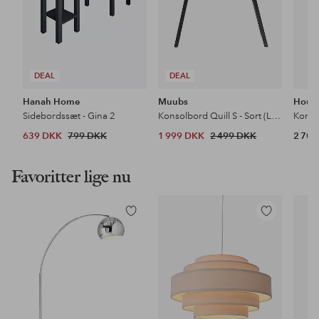
DEAL
DEAL
Hanah Home
Muubs
House
Sidebordssæt - Gina 2
Konsolbord Quill S - Sort (LGB)
Konso
639 DKK
799 DKK
1 999 DKK
2 499 DKK
2 70
Favoritter lige nu
Tilføj
Tilføj
til
til
favoritter
favoritter