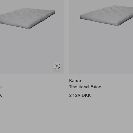
Se
lignende
Karup
on
Traditional Futon
K
2 129 DKK