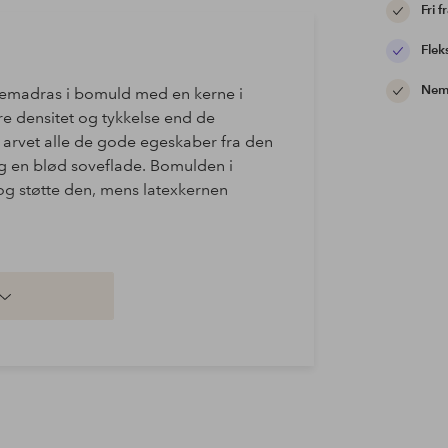
Fri f
Flek
Nem 
gemadras i bomuld med en kerne i
e densitet og tykkelse end de
 arvet alle de gode egeskaber fra den
dig en blød soveflade. Bomulden i
 og støtte den, mens latexkernen