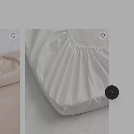
Tilføj
Tilføj
til
til
favoritter
favoritter
Næste
produkt