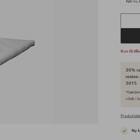
Køb nu, 
Kun få til
30% ra
resten 
3015
*Gælder 
vilkår i 
Produktde
Ny 