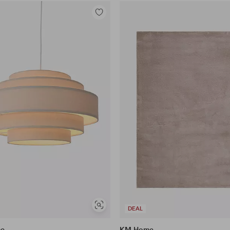
Tilføj
til
favoritter
Se
DEAL
lignende
me
KM Home