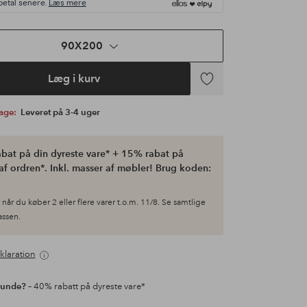
betal senere.
Læs mere
90X200
Læg i kurv
Tilføj
til
bage:
Leveret på 3-4 uger
favoritter
bat på din dyreste vare* + 15% rabat på
af ordren*. Inkl. masser af møbler! Brug koden:
når du køber 2 eller flere varer t.o.m. 11/8. Se samtlige
kassen.
klaration
kunde?
– 40% rabatt på dyreste vare*