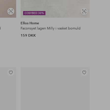
Se
Se
COSYBED 30%
DEAL
lignende
lignende
Ellos Home
Ellos Ho
d
Faconsyet lagen Milly i vasket bomuld
Loftlampe
159 DKK
759 DKK
Tilføj
Tilføj
til
til
favoritter
favoritter