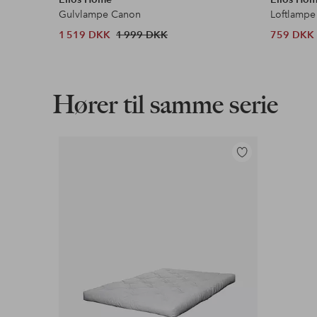
Gulvlampe Canon
Loftlampe
1 519 DKK
1 999 DKK
759 DKK
Hører til samme serie
Tilføj
til
favoritter