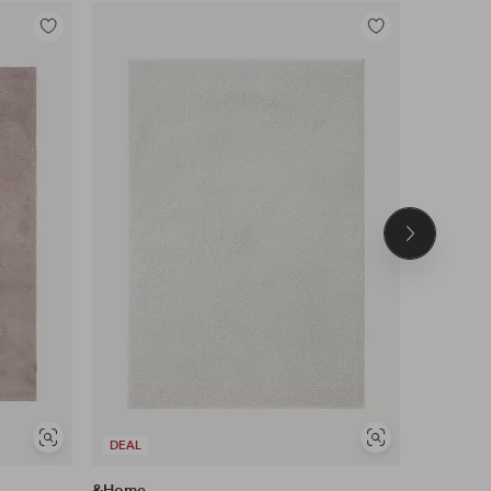
Tilføj
Tilføj
til
til
favoritter
favoritter
Næste
produkt
Se
Se
DEAL
DEAL
lignende
lignende
&Home
Ellos Ho