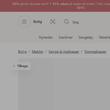
30%
på din dyreste vare*
+ 15% rabat
på resten af orden.* Inkl. ma
3015
Bolig
Søg
Billedsøgning
Afdelningsnavigation
Nyheder
Gardiner
Sengetøj
Tekstil
Bolig
Møbler
Senge & madrasser
Topmadrasser
Tilbage