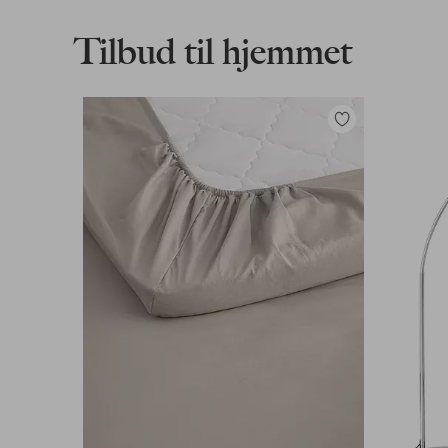
Download højopløst billede
Tilbud til hjemmet
Fri fragt
Gælder for postpakker over 599 kr
Tilføj
til
Læs mere
favoritter
Faktura & Konto
Vores mest fordelagtige betalingsmetode
Læs mere