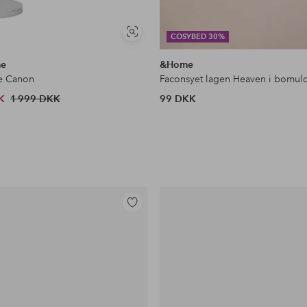
Se
COSYBED 30%
lignende
me
&Home
e Canon
Faconsyet lagen Heaven i bomul
K
1 999 DKK
99 DKK
Tilføj
til
favoritter