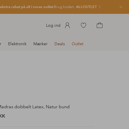
kstra rabat på alt i vores outlet.
Brug koden:
ALLOUTLET
Luk
Gå
Log ind
til
Gå
favoritmarkerede
til
r
Elektronik
Mærker
Deals
Outlet
produkter
indkøbskurven
adras dobbelt Latex, Natur bund
KK