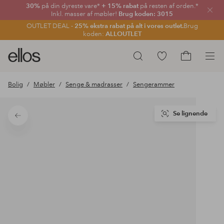
30%
på din dyreste vare*
+ 15% rabat
på resten af orden.*
Luk
Inkl. masser af møbler!
Brug koden: 3015
OUTLET DEAL -
25% ekstra rabat på alt i vores outlet.
Brug
koden:
ALLOUTLET
Ellos
Gå
Søg
logo
til
Gå
-
favoritmarkerede
til
Bolig
Møbler
Senge & madrasser
Sengerammer
gå
produkter
indkøbskur
til
forsiden
Se lignende
Tilbage