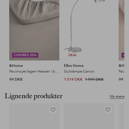
favoritter
favoritter
COSYBED 30%
DEAL
CO
&Home
Ellos Home
&Ho
Faconsyet lagen Heaven i bomuld
Gulvlampe Canon
99 DKK
1 519 DKK
1 999 DKK
99 D
Lignende produkter
Vis mere
Tilføj
Tilføj
til
til
favoritter
favoritter