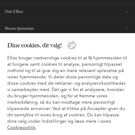
Om Ellos
Vores tjenester
Dine cookies, dit valg!
Vilkår
Ellos bruger nødvendige cookies til at få hjemmesiden til
Venner
at fungere samt cookies til analyse, personligt tilpasset
indhold og til at give dig en mere relevant oplevelse på
vores hjemmeside. Vi deler disse personlige data og
disse cookies med de reklame- og analysevirksomheder,
Sikre betalinger - betal nu eller del op
vi samarbejder med. Det gør vi for at analysere, hvordan
du bruger hjemmesiden, og for at fremme vores
Vil du vide mere om
vores betalingsmuligheder
?
markedsføring, så du kan modtage mere personligt
elpy
elpy
tilpassede annoncer. Ved at klikke på Accepter giver du
dit samtykke til vores brug af cookies. Du kan tilpasse
dine valg under Indstillinger og læse mere i vores
Cookiepolitik
.