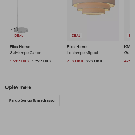
DEAL
DEAL
DE
Ellos Home
Ellos Home
KM H
Gulvlampe Canon
Loftlampe Miguel
Gulvt
1 519 DKK
1 999 DKK
759 DKK
999 DKK
479 
Oplev mere
Karup Senge & madrasser