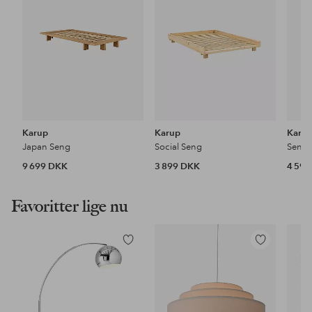
Karup
Karup
Karu
Japan Seng
Social Seng
Seng
9 699 DKK
3 899 DKK
4 59
Favoritter lige nu
Tilføj
Tilføj
til
til
favoritter
favoritter