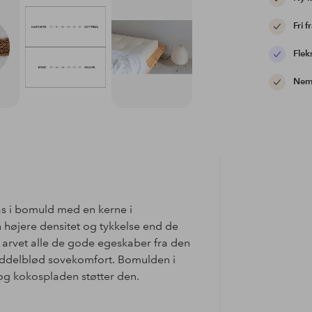
Fri f
Flek
Nem 
s i bomuld med en kerne i
 højere densitet og tykkelse end de
 arvet alle de gode egeskaber fra den
middelblød sovekomfort. Bomulden i
 og kokospladen støtter den.