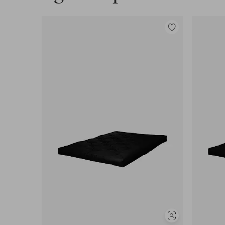
Tilføj
til
favoritter
Se