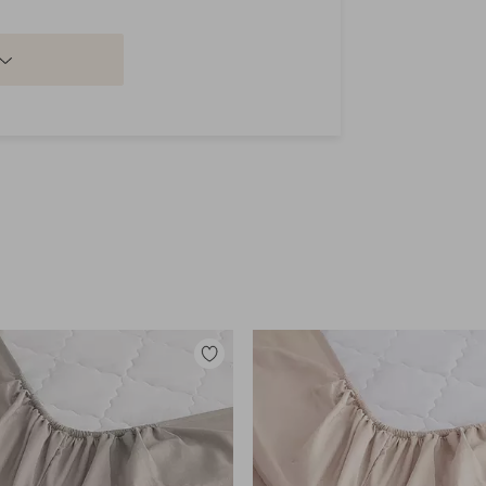
Tilføj
til
favoritter