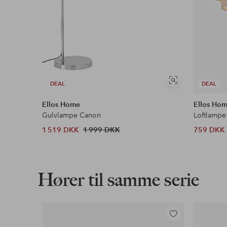
Se
DEAL
DEAL
lignende
Ellos Home
Ellos Ho
Gulvlampe Canon
Loftlampe
1 519 DKK
1 999 DKK
759 DKK
Hører til samme serie
Tilføj