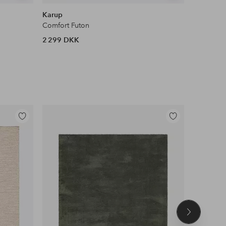
lignende
lignende
Karup
Karup
Comfort Futon
Coco Fut
2 299 DKK
3 079 D
Tilføj
Tilføj
til
til
favoritter
favoritter
Næste