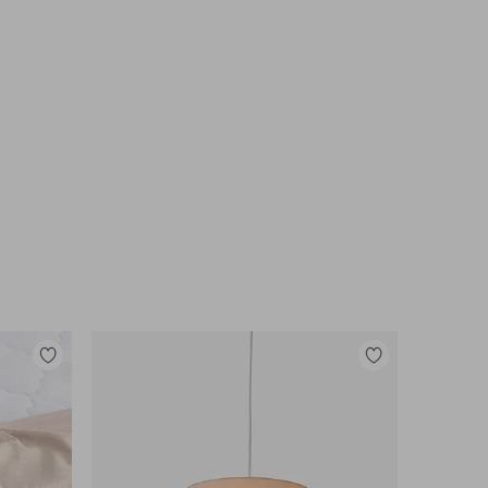
Tilføj
Tilføj
til
til
favoritter
favoritter