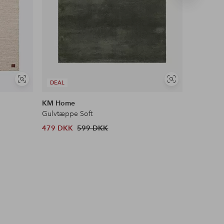
produkt
Se
Se
DEAL
DEAL
lignende
lignende
KM Home
Spinder 
Gulvtæppe Soft
Skostativ
479 DKK
599 DKK
1 306 D