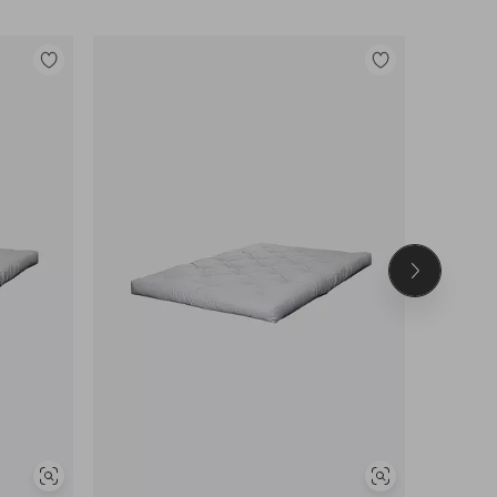
Tilføj
Tilføj
til
til
favoritter
favoritter
Næste
produkt
Se
Se