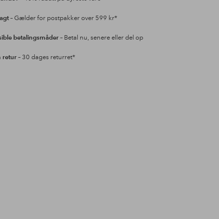
ragt
– Gælder for postpakker over 599 kr*
sible betalingsmåder
– Betal nu, senere eller del op
retur
– 30 dages returret*