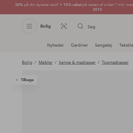
30%
på din dyreste vare*
+ 15% rabat
på resten af orden.* Inkl. ma
3015
Bolig
Søg
Billedsøgning
Afdelningsnavigation
Nyheder
Gardiner
Sengetøj
Tekstil
Bolig
Møbler
Senge & madrasser
Topmadrasser
Tilbage