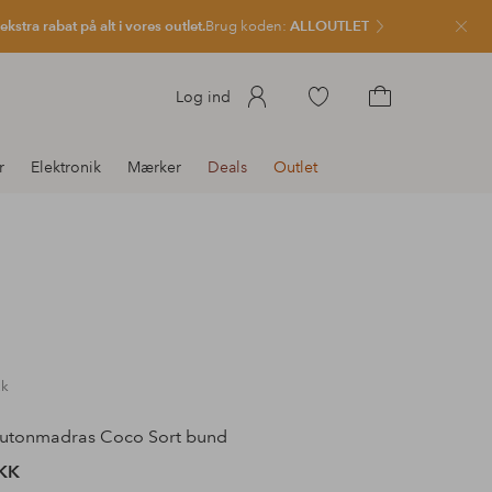
kstra rabat på alt i vores outlet.
Brug koden:
ALLOUTLET
Luk
Gå
Log ind
til
Gå
favoritmarkerede
til
r
Elektronik
Mærker
Deals
Outlet
produkter
indkøbskurven
ck
utonmadras Coco Sort bund
KK