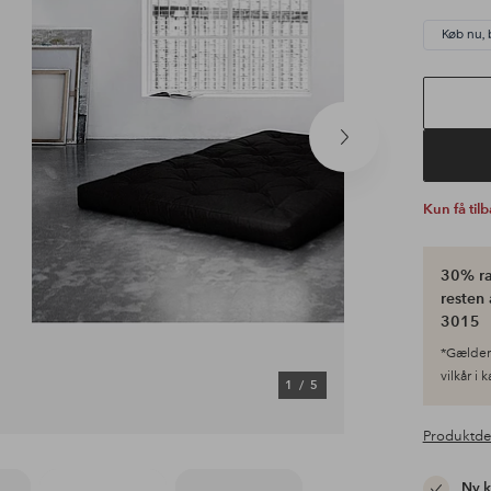
Køb nu, 
Næste
produkt
Kun få til
30% ra
resten 
3015
*Gælder 
vilkår i 
1
/
5
Produktde
Ny 