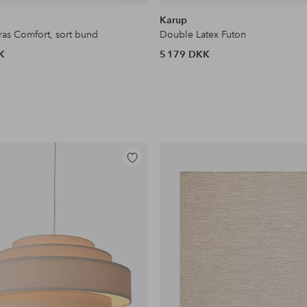
lignende
Karup
as Comfort, sort bund
Double Latex Futon
K
5 179 DKK
Tilføj
til
favoritter