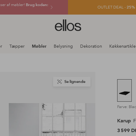
sser af møbler!
Brug koden:
OUTLET DEAL -
25% e
Ellos
logo
-
gå
er
Tæpper
Møbler
Belysning
Dekoration
Køkkenartikle
til
forsiden
Se lignende
Farve: Bla
Karup
F
3 599 D