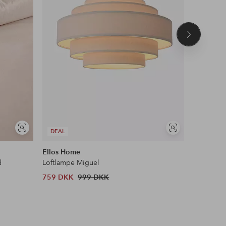
Næste
produkt
Se
Se
DEAL
DEAL
lignende
lignende
Ellos Home
AC Design
d
Loftlampe Miguel
Spisebord
759 DKK
999 DKK
1 189 D