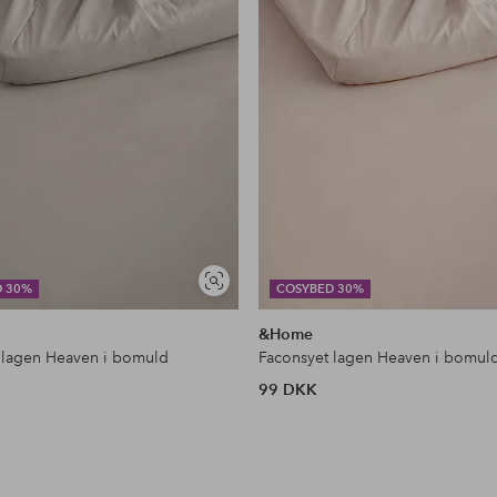
Se
D 30%
COSYBED 30%
lignende
&Home
 lagen Heaven i bomuld
Faconsyet lagen Heaven i bomul
99 DKK