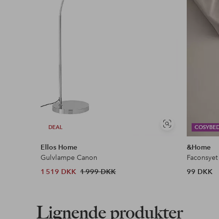
Vores mest fordelagtige betalingsmetode
Læs mere
Se
DEAL
COSYBE
lignende
Ellos Home
&Home
Gulvlampe Canon
Faconsyet
1 519 DKK
1 999 DKK
99 DKK
Lignende produkter