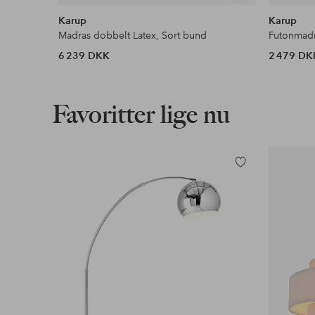
lignende
Karup
Karup
Madras dobbelt Latex, Sort bund
Futonmadr
6 239 DKK
2 479 DK
Favoritter lige nu
Tilføj
til
favoritter