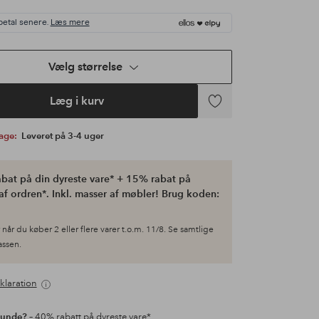
betal senere.
Læs mere
Vælg størrelse
Læg i kurv
Tilføj
til
bage:
Leveret på 3-4 uger
favoritter
bat på din dyreste vare* + 15% rabat på
af ordren*. Inkl. masser af møbler! Brug koden:
når du køber 2 eller flere varer t.o.m. 11/8. Se samtlige
kassen.
klaration
kunde?
– 40% rabatt på dyreste vare*