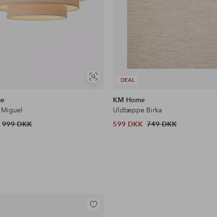
Se
DEAL
lignende
me
KM Home
 Miguel
Uldtæppe Birka
999 DKK
599 DKK
749 DKK
Tilføj