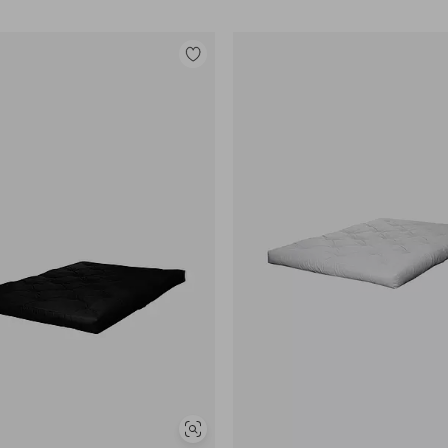
Tilføj
til
favoritter
Se