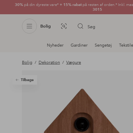
30%
på din dyreste vare*
+ 15% rabat
på resten af orden.* Inkl. ma
3015
Bolig
Søg
Billedsøgning
Afdelningsnavigation
Nyheder
Gardiner
Sengetøj
Tekstil
Bolig
Dekoration
Vægure
Tilbage