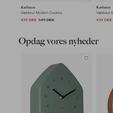
lignende
Karlsson
Karlsson
Vækkeur Modern Cuckoo
Vækkeur 
439 DKK
549 DKK
439 DKK
Opdag vores nyheder
Tilføj
til
favoritter