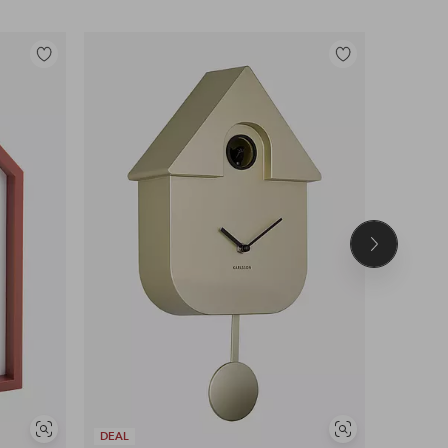
Tilføj
Tilføj
til
til
favoritter
favoritter
Næste
produkt
Se
Se
DEAL