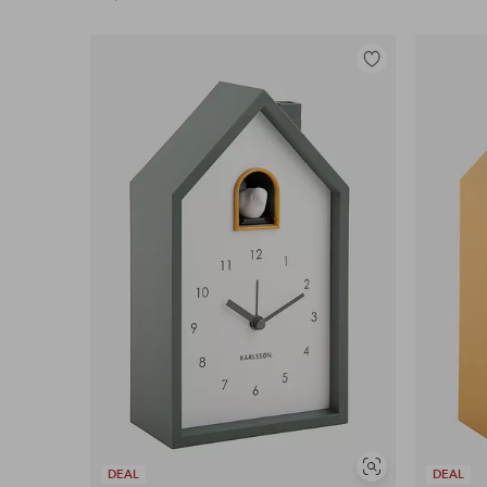
Tilføj
til
favoritter
Se
DEAL
DEAL