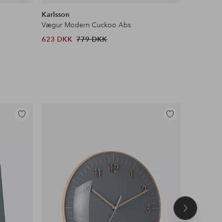
lignende
lignende
Karlsson
Karlsson
Vægur Modern Cuckoo Abs
Vægur Mo
623 DKK
779 DKK
779 DKK
Tilføj
Tilføj
til
til
favoritter
favoritter
Næste