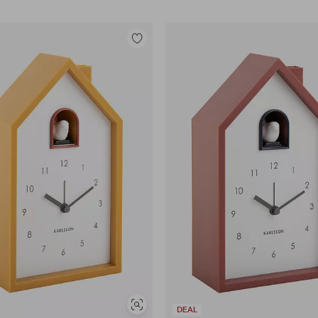
Tilføj
til
favoritter
Se
DEAL