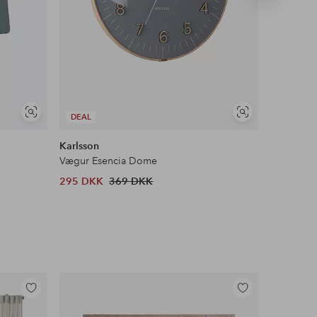
produkt
Se
Se
DEAL
DEAL
lignende
lignende
Karlsson
Karlsson
Vægur Esencia Dome
Vægur Do
295 DKK
369 DKK
519 DKK
Tilføj
Tilføj
til
til