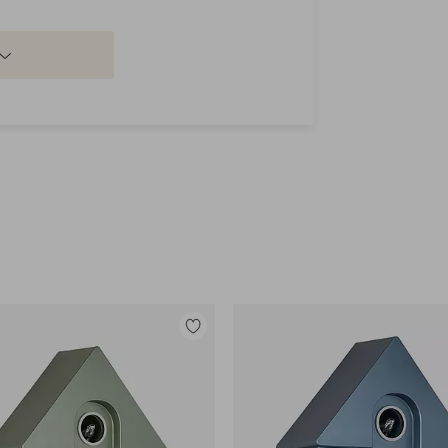
Tilføj
til
favoritter