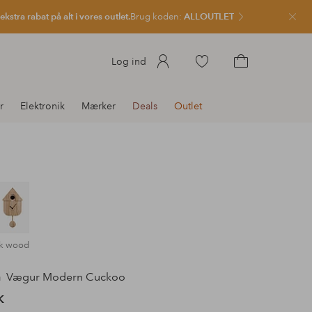
kstra rabat på alt i vores outlet.
Brug koden:
ALLOUTLET
Luk
Gå
Log ind
til
Gå
favoritmarkerede
til
r
Elektronik
Mærker
Deals
Outlet
produkter
indkøbskurven
rk wood
n
Vægur Modern Cuckoo
K