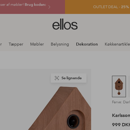
sser af møbler!
Brug koden:
OUTLET DEAL -
25% e
Ellos
logo
-
gå
er
Tæpper
Møbler
Belysning
Dekoration
Køkkenartikle
til
forsiden
Se lignende
Farve: Da
Karlsso
999 DK