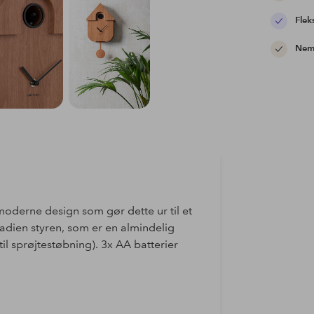
Flek
Nem 
moderne design som gør dette ur til et
tadien styren, som er en almindelig
l sprøjtestøbning). 3x AA batterier