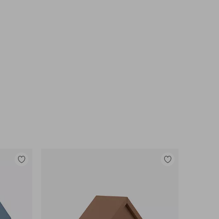
Tilføj
Tilføj
til
til
favoritter
favoritter