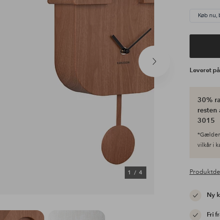
Køb nu, 
Næste
Leveret p
produkt
30% ra
resten 
3015
*Gælder 
vilkår i 
Produktde
1
/
4
Ny 
Fri f