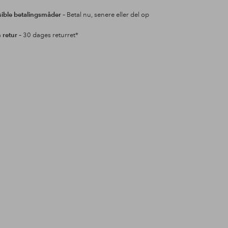
sible betalingsmåder
– Betal nu, senere eller del op
retur
– 30 dages returret*