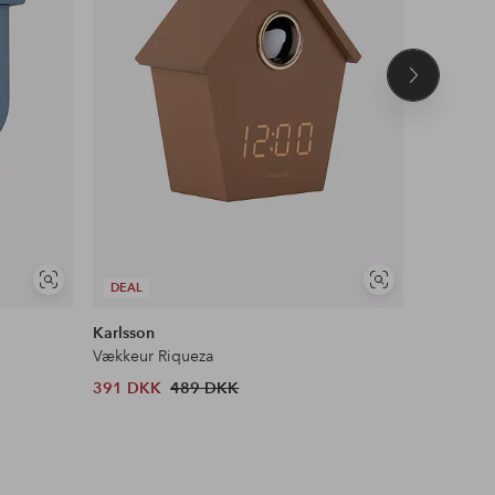
Næste
produkt
Se
Se
DEAL
DEAL
lignende
lignende
Karlsson
Karlsson
Vækkeur Riqueza
Vækkeur 
391 DKK
489 DKK
391 DKK