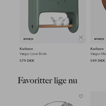
Se
NYHED!
NYHED!
lignende
Karlsson
Karlsson
Vægur Love Birds
Vægur Ma
579 DKK
549 DKK
Favoritter lige nu
Tilføj
til