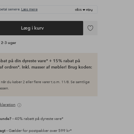
betal senere.
Læs mere
Læg i kurv
Tilføj
til
å 2-3 uger
favoritter
bat på din dyreste vare* + 15% rabat på
af ordren*. Inkl. masser af møbler! Brug koden:
når du køber 2 eller flere varer t.o.m. 11/8. Se samtlige
kassen.
klaration
kunde?
– 40% rabatt på dyreste vare*
ragt
– Gælder for postpakker over 599 kr*