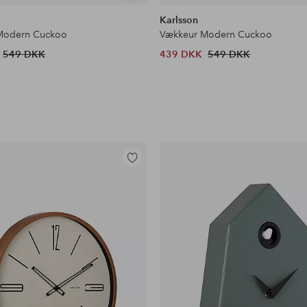
lignende
Karlsson
Modern Cuckoo
Vækkeur Modern Cuckoo
549 DKK
439 DKK
549 DKK
Tilføj
til
favoritter