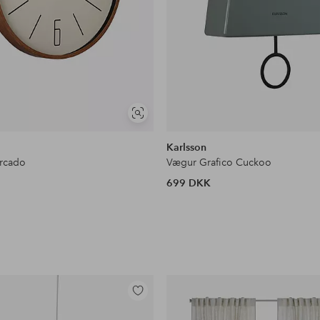
Se
lignende
Karlsson
rcado
Vægur Grafico Cuckoo
699 DKK
Tilføj
til