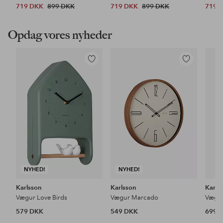
719 DKK
899 DKK
719 DKK
899 DKK
719 
Opdag vores nyheder
Tilføj
Tilføj
til
til
favoritter
favoritter
NYHED!
NYHED!
Karlsson
Karlsson
Karls
Vægur Love Birds
Vægur Marcado
Vægur
579 DKK
549 DKK
699 