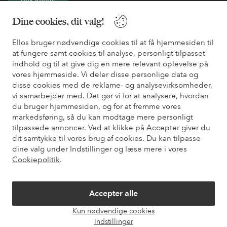
Dine cookies, dit valg!
* Se tilbudsbetingelser ved registrering
Ellos bruger nødvendige cookies til at få hjemmesiden til
at fungere samt cookies til analyse, personligt tilpasset
Har du brug for hjælp?
indhold og til at give dig en mere relevant oplevelse på
vores hjemmeside. Vi deler disse personlige data og
Du kan finde svar på de oftest stillede spørgsmål i vores FAQ.
disse cookies med de reklame- og analysevirksomheder,
Du kan også finde oplysninger om, hvordan du kontakter os.
vi samarbejder med. Det gør vi for at analysere, hvordan
du bruger hjemmesiden, og for at fremme vores
Kundeservice
Bestilling
Betalingsmåde
Le
markedsføring, så du kan modtage mere personligt
tilpassede annoncer. Ved at klikke på Accepter giver du
dit samtykke til vores brug af cookies. Du kan tilpasse
dine valg under Indstillinger og læse mere i vores
Mine sider
Cookiepolitik
.
Om Ellos
Accepter alle
Kun nødvendige cookies
Vores tjenester
Åbn
Indstillinger