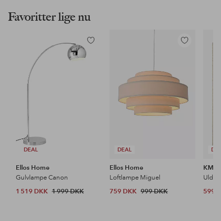
Favoritter lige nu
Tilføj
Tilføj
til
til
favoritter
favoritter
DEAL
DEAL
DE
Ellos Home
Ellos Home
KM H
Gulvlampe Canon
Loftlampe Miguel
Uldtæ
1 519 DKK
1 999 DKK
759 DKK
999 DKK
599 