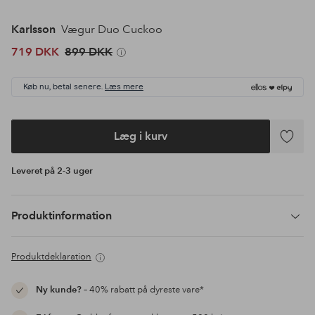
Karlsson
Vægur Duo Cuckoo
719 DKK
899 DKK
Køb nu, betal senere.
Læs mere
Læg i kurv
Tilføj
til
Leveret på 2-3 uger
favoritte
Produktinformation
Produktdeklaration
Ny kunde?
– 40% rabatt på dyreste vare*