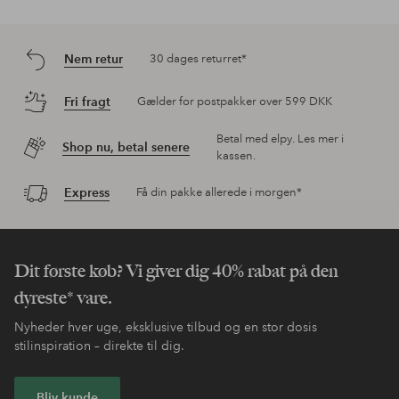
Nem retur
30 dages returret*
Fri fragt
Gælder for postpakker over 599 DKK
Betal med elpy. Les mer i
Shop nu, betal senere
kassen.
Express
Få din pakke allerede i morgen*
Dit første køb? Vi giver dig 40% rabat på den
dyreste* vare.
Nyheder hver uge, eksklusive tilbud og en stor dosis
stilinspiration – direkte til dig.
Bliv kunde