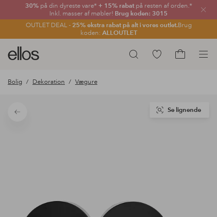
30%
på din dyreste vare*
+ 15% rabat
på resten af orden.*
Luk
Inkl. masser af møbler!
Brug koden: 3015
OUTLET DEAL -
25% ekstra rabat på alt i vores outlet.
Brug
koden:
ALLOUTLET
Ellos
Gå
Søg
logo
til
Gå
-
favoritmarkerede
til
Bolig
Dekoration
Vægure
gå
produkter
indkøbskur
til
forsiden
Se lignende
Tilbage