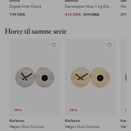
Dorre
Blomus
Satak
Digital timer Diana
Dørstopper Stop 1 kg Diameter 9 cm
199 DKK
415 DKK
519 DKK
279 
Hører til samme serie
Tilføj
Tilføj
til
til
favoritter
favoritter
DEAL
DEAL
DE
Karlsson
Karlsson
Karls
Vægur Duo Cuckoo
Vægur Duo Cuckoo
Vægu