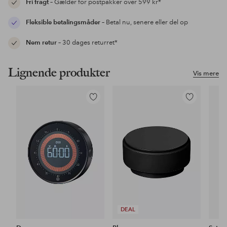
Fri fragt
– Gælder for postpakker over 599 kr*
Fleksible betalingsmåder
– Betal nu, senere eller del op
Nem retur
– 30 dages returret*
Lignende produkter
Vis mere
Tilføj
Tilføj
til
til
favoritter
favoritter
DEAL