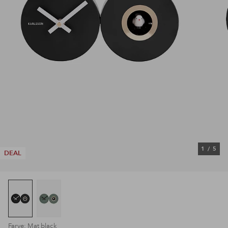
1
/
5
DEAL
Farve: Mat black