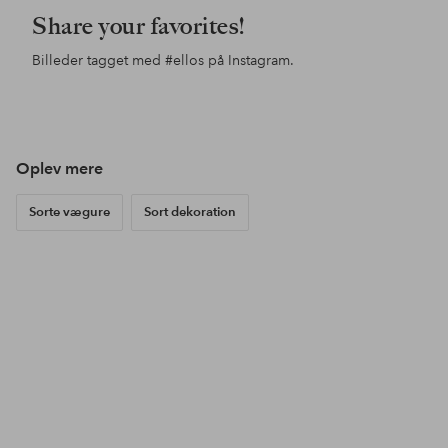
Share your favorites!
Billeder tagget med
#ellos
på Instagram.
Opslag
anni_agren
offentliggjort
af
Oplev mere
Sorte vægure
Sort dekoration