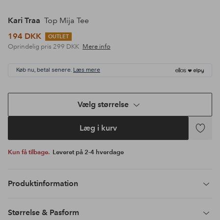
Kari Traa
Top Mija Tee
194 DKK
OUTLET
Oprindelig pris
299 DKK
Mere info
Køb nu, betal senere.
Læs mere
Vælg størrelse
Læg i kurv
Tilføj
til
Kun få tilbage.
Leveret på 2-4 hverdage
favoritte
Produktinformation
Størrelse & Pasform