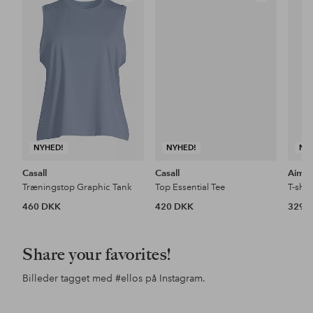
til
til
favoritter
favoritter
NYHED!
NYHED!
NY
Casall
Casall
Aim'
Træningstop Graphic Tank
Top Essential Tee
460 DKK
420 DKK
329 
Share your favorites!
Billeder tagget med
#ellos
på Instagram.
Opslag
ellosofficial
Opslag
ellosofficial
Ops
ello
offentliggjort
offentliggjort
offe