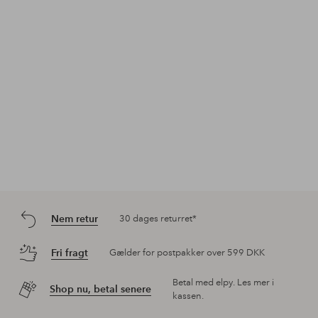
af
af
af
Nem retur
30 dages returret*
Fri fragt
Gælder for postpakker over 599 DKK
Betal med elpy. Les mer i
Shop nu, betal senere
kassen.