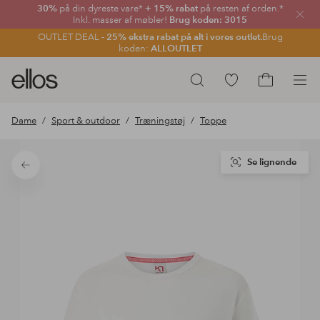
30%
på din dyreste vare*
+ 15% rabat
på resten af orden.*
Luk
Inkl. masser af møbler!
Brug koden: 3015
OUTLET DEAL -
25% ekstra rabat på alt i vores outlet.
Brug
koden:
ALLOUTLET
Ellos
Gå
Søg
logo
til
Gå
-
favoritmarkerede
til
Dame
Sport & outdoor
Træningstøj
Toppe
gå
produkter
indkøbskur
til
forsiden
Se lignende
Tilbage