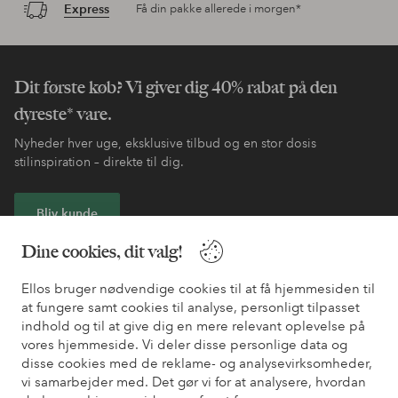
Express
Få din pakke allerede i morgen*
Dit første køb? Vi giver dig 40% rabat på den
dyreste* vare.
Nyheder hver uge, eksklusive tilbud og en stor dosis
stilinspiration – direkte til dig.
Bliv kunde
Dine cookies, dit valg!
* Se tilbudsbetingelser ved registrering
Ellos bruger nødvendige cookies til at få hjemmesiden til
at fungere samt cookies til analyse, personligt tilpasset
Har du brug for hjælp?
indhold og til at give dig en mere relevant oplevelse på
vores hjemmeside. Vi deler disse personlige data og
Du kan finde svar på de oftest stillede spørgsmål i vores FAQ.
disse cookies med de reklame- og analysevirksomheder,
Du kan også finde oplysninger om, hvordan du kontakter os.
vi samarbejder med. Det gør vi for at analysere, hvordan