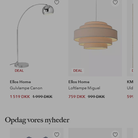
Tilføj
Tilføj
til
til
favoritter
favoritter
DEAL
DEAL
DE
Ellos Home
Ellos Home
KM H
Gulvlampe Canon
Loftlampe Miguel
Uldtæ
1 519 DKK
1 999 DKK
759 DKK
999 DKK
599 
Opdag vores nyheder
Tilføj
Tilføj