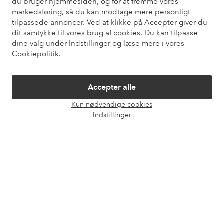
du bruger hjemmesiden, og for at fremme vores
Kundeservice
Bestilling
Betalingsmåde
Le
markedsføring, så du kan modtage mere personligt
tilpassede annoncer. Ved at klikke på Accepter giver du
dit samtykke til vores brug af cookies. Du kan tilpasse
dine valg under Indstillinger og læse mere i vores
Mine sider
Cookiepolitik
.
Om Ellos
Accepter alle
Kun nødvendige cookies
Vores tjenester
Åbn
Indstillinger
chat
Vilkår
Venner
Sikre betalinger - betal nu eller del op
Vil du vide mere om
vores betalingsmuligheder
?