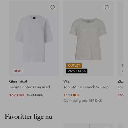
Tilføj
Tilføj
til
til
favoritter
favoritter
OUTLET
NY
DEAL
25% EXTRA
DE
Gina Tricot
Vila
Zizzi
T-shirt Printed Oversized
Top viMine O-neck S/S Top
Top M
167 DKK
209 DKK
111 DKK
152 
Oprindelig pris
159 DKK
Favoritter lige nu