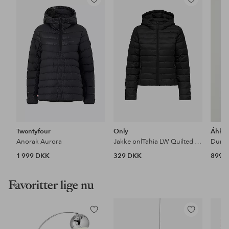
Tilføj
Tilføj
til
til
favoritter
favoritter
Twentyfour
Only
Áhkk
Anorak Aurora
Jakke onlTahia LW Quilted Hood Jacket
Dunja
1 999 DKK
329 DKK
899 
Favoritter lige nu
Tilføj
Tilføj
til
til