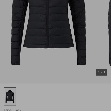
1
/
2
Farve: Black