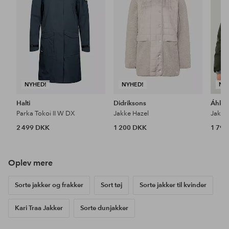
NYHED!
NYHED!
NY
Halti
Didriksons
Áhkk
Parka Tokoi II W DX
Jakke Hazel
2 499 DKK
1 200 DKK
1 79
Oplev mere
Sorte jakker og frakker
Sort tøj
Sorte jakker til kvinder
Kari Traa Jakker
Sorte dunjakker