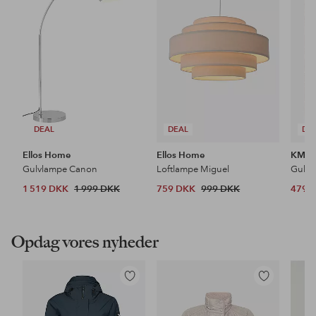
favoritter
favoritter
DEAL
DEAL
DE
Ellos Home
Ellos Home
KM H
Gulvlampe Canon
Loftlampe Miguel
Gulvt
1 519 DKK
1 999 DKK
759 DKK
999 DKK
479 
Opdag vores nyheder
Tilføj
Tilføj
til
til
favoritter
favoritter