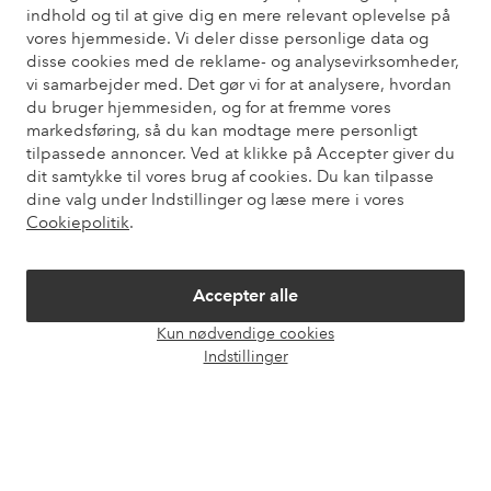
indhold og til at give dig en mere relevant oplevelse på
vores hjemmeside. Vi deler disse personlige data og
Mine sider
disse cookies med de reklame- og analysevirksomheder,
vi samarbejder med. Det gør vi for at analysere, hvordan
du bruger hjemmesiden, og for at fremme vores
Om Ellos
markedsføring, så du kan modtage mere personligt
tilpassede annoncer. Ved at klikke på Accepter giver du
dit samtykke til vores brug af cookies. Du kan tilpasse
Vores tjenester
dine valg under Indstillinger og læse mere i vores
Cookiepolitik
.
Vilkår
Accepter alle
Venner
Kun nødvendige cookies
Åbn
Indstillinger
chat
Sikre betalinger - betal nu eller del op
Vil du vide mere om
vores betalingsmuligheder
?
elpy
elpy