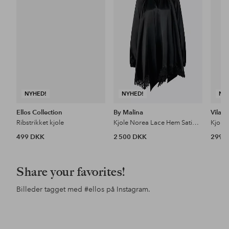
favoritter
favoritter
NYHED!
NYHED!
NY
Ellos Collection
By Malina
Vila
Ribstrikket kjole
Kjole Norea Lace Hem Satin Mini Dress
Kjole 
499 DKK
2 500 DKK
299 
Share your favorites!
Billeder tagget med
#ellos
på Instagram.
Opslag
mira_thimmayya
Opslag
ellosofficial
Ops
ello
offentliggjort
offentliggjort
offe
af
af
af