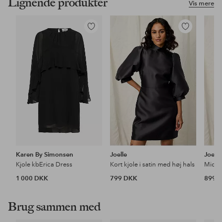
Lignende produkter
Vis mere
Tilføj
Tilføj
til
til
favoritter
favoritter
Karen By Simonsen
Joelle
Joelle
Kjole kbErica Dress
Kort kjole i satin med høj hals
Midik
1 000 DKK
799 DKK
899 
Brug sammen med