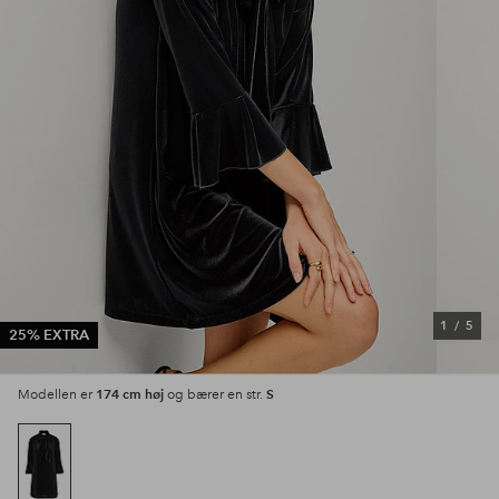
1
/
5
25% EXTRA
174 cm høj
S
Modellen er
og bærer en str.