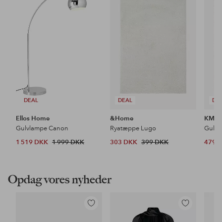
til
til
favoritter
favoritter
DEAL
DEAL
DE
Ellos Home
&Home
KM H
Gulvlampe Canon
Ryatæppe Lugo
Gulvt
1 519 DKK
1 999 DKK
303 DKK
399 DKK
479 
Opdag vores nyheder
Tilføj
Tilføj
til
til