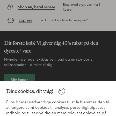
Betal med elpy. Les mer i
Shop nu, betal senere
kassen.
Express
Få din pakke allerede i morgen*
Dit første køb? Vi giver dig 40% rabat på den
dyreste* vare.
Nyheder hver uge, eksklusive tilbud og en stor dosis
stilinspiration – direkte til dig.
Bliv kunde
Dine cookies, dit valg!
* Se tilbudsbetingelser ved registrering
Ellos bruger nødvendige cookies til at få hjemmesiden til
at fungere samt cookies til analyse, personligt tilpasset
Har du brug for hjælp?
indhold og til at give dig en mere relevant oplevelse på