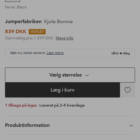
Farve: Black
Jumperfabriken
Kjole Bonnie
839 DKK
OUTLET
Oprindelig pris
1 399 DKK
Mere info
Køb nu, betal senere.
Læs mere
Vælg størrelse
Læg i kurv
Tilføj
til
1 tilbage på lager.
Leveret på 2-4 hverdage
favoritte
Produktinformation