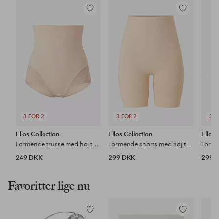
Tilføj
Tilføj
til
til
favoritter
favoritter
3 FOR 2
3 FOR 2
3 F
Ellos Collection
Ellos Collection
Ellos 
Formende trusse med høj talje - medium støtte
Formende shorts med høj talje - medium support
249 DKK
299 DKK
299 
Favoritter lige nu
Tilføj
Tilføj