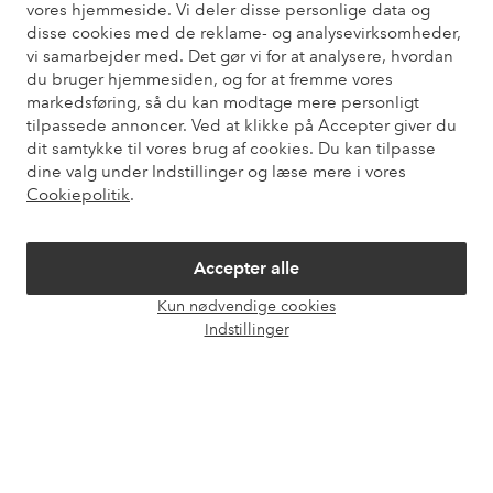
vores hjemmeside. Vi deler disse personlige data og
Du kan finde svar på de oftest stillede spørgsmål i vores FAQ.
disse cookies med de reklame- og analysevirksomheder,
Du kan også finde oplysninger om, hvordan du kontakter os.
vi samarbejder med. Det gør vi for at analysere, hvordan
du bruger hjemmesiden, og for at fremme vores
Kundeservice
Bestilling
Betalingsmåde
Le
markedsføring, så du kan modtage mere personligt
tilpassede annoncer. Ved at klikke på Accepter giver du
dit samtykke til vores brug af cookies. Du kan tilpasse
dine valg under Indstillinger og læse mere i vores
Mine sider
Cookiepolitik
.
Om Ellos
Accepter alle
Kun nødvendige cookies
Vores tjenester
Åbn
Indstillinger
chat
Vilkår
Venner