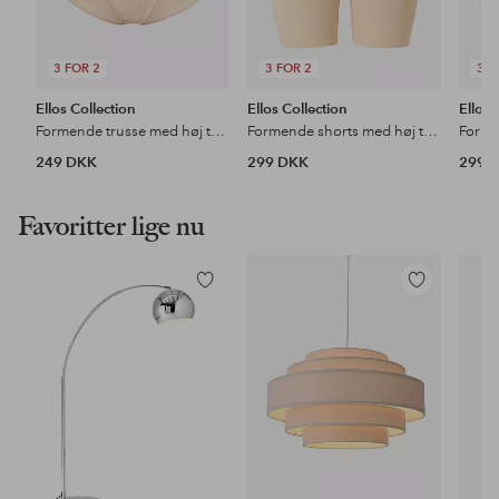
3 FOR 2
3 FOR 2
3 F
Ellos Collection
Ellos Collection
Ellos 
Formende trusse med høj talje - medium støtte
Formende shorts med høj talje - medium support
249 DKK
299 DKK
299 
Favoritter lige nu
Tilføj
Tilføj
til
til
favoritter
favoritter