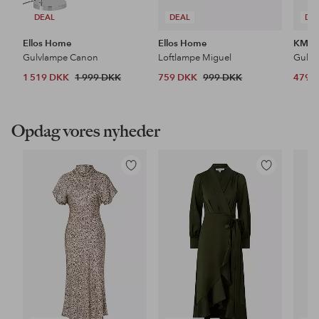
DEAL
DEAL
DE
Ellos Home
Ellos Home
KM H
Gulvlampe Canon
Loftlampe Miguel
Gulvt
1 519 DKK
1 999 DKK
759 DKK
999 DKK
479 
Opdag vores nyheder
Tilføj
Tilføj
til
til
favoritter
favoritter