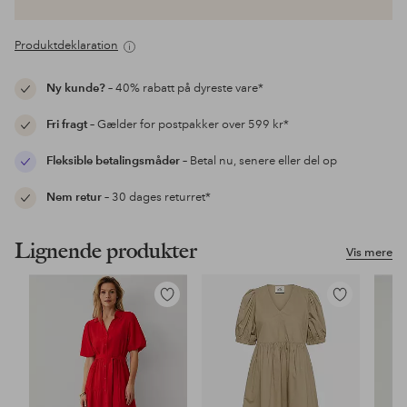
Produktdeklaration
Ny kunde?
– 40% rabatt på dyreste vare*
Fri fragt
– Gælder for postpakker over 599 kr*
Fleksible betalingsmåder
– Betal nu, senere eller del op
Nem retur
– 30 dages returret*
Lignende produkter
Vis mere
Tilføj
Tilføj
til
til
favoritter
favoritter