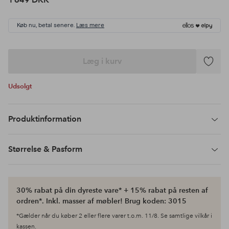
Køb nu, betal senere.
Læs mere
Læg i kurv
Tilføj
til
Udsolgt
favoritte
Produktinformation
Størrelse & Pasform
30% rabat på din dyreste vare* + 15% rabat på resten af
ordren*. Inkl. masser af møbler! Brug koden: 3015
*Gælder når du køber 2 eller flere varer t.o.m. 11/8. Se samtlige vilkår i
kassen.