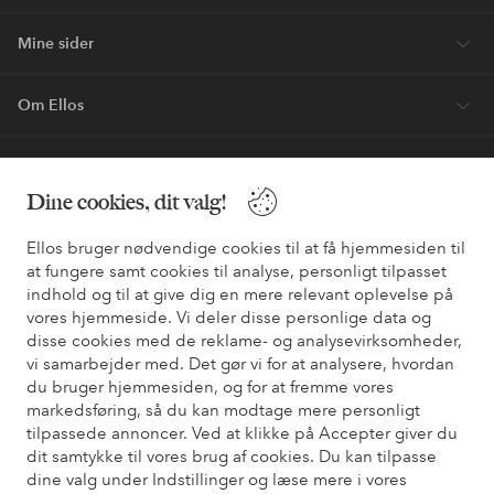
Mine sider
Om Ellos
Vores tjenester
Dine cookies, dit valg!
Vilkår
Ellos bruger nødvendige cookies til at få hjemmesiden til
at fungere samt cookies til analyse, personligt tilpasset
Venner
indhold og til at give dig en mere relevant oplevelse på
vores hjemmeside. Vi deler disse personlige data og
disse cookies med de reklame- og analysevirksomheder,
vi samarbejder med. Det gør vi for at analysere, hvordan
du bruger hjemmesiden, og for at fremme vores
Sikre betalinger - betal nu eller del op
markedsføring, så du kan modtage mere personligt
Vil du vide mere om
vores betalingsmuligheder
?
tilpassede annoncer. Ved at klikke på Accepter giver du
dit samtykke til vores brug af cookies. Du kan tilpasse
elpy
elpy
dine valg under Indstillinger og læse mere i vores