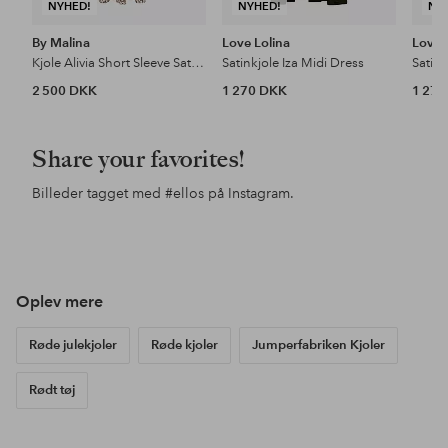
NYHED!
NYHED!
NY
By Malina
Love Lolina
Love 
Kjole Alivia Short Sleeve Satin Midi Dress
Satinkjole Iza Midi Dress
Satink
2 500 DKK
1 270 DKK
1 27
Share your favorites!
Billeder tagget med
#ellos
på Instagram.
Opslag
e.ricaaea
Opslag
lindamariie
Ops
chr
offentliggjort
offentliggjort
offe
af
af
af
Oplev mere
Røde julekjoler
Røde kjoler
Jumperfabriken Kjoler
Rødt tøj