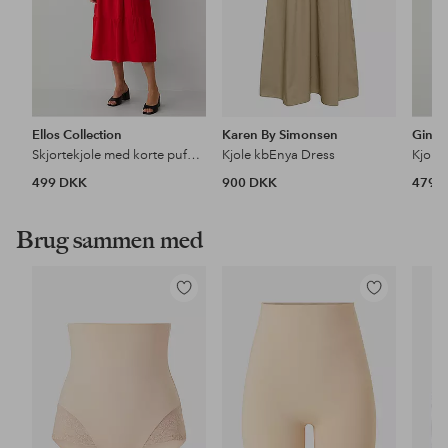
Ellos Collection
Karen By Simonsen
Gina T
Skjortekjole med korte pufærmer
Kjole kbEnya Dress
Kjole 
499 DKK
900 DKK
479 
Brug sammen med
Tilføj
Tilføj
til
til
favoritter
favoritter