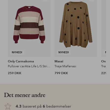
til
til
favoritter
favoritter
NYHED!
NYHED!
NY
Only Carmakoma
Masai
Only
Pullover carAtia Life L/S Stripe Pullov Knt
Trøje MaFanasi
Trøje
259 DKK
799 DKK
229 
Det mener andre
4.3
baseret på
6
bedømmelser