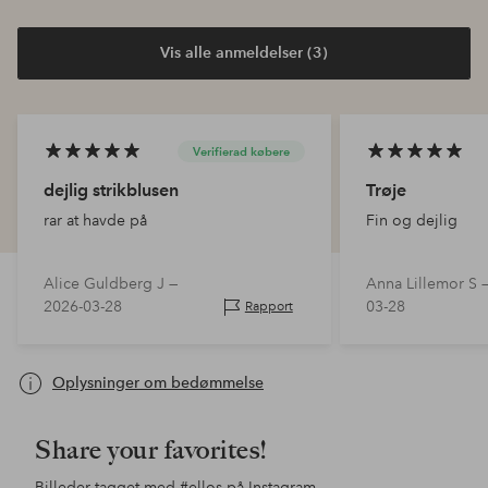
Vis alle anmeldelser (3)
Verifierad købere
dejlig strikblusen
Trøje
rar at havde på
Fin og dejlig
Alice Guldberg J —
Anna Lillemor S 
2026-03-28
03-28
Rapport
Oplysninger om bedømmelse
Share your favorites!
Billeder tagget med
#ellos
på Instagram.