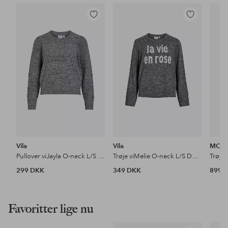
Tilføj
Tilføj
til
til
favoritter
favoritter
Vila
Vila
MOS
Pullover viJayla O-neck L/S Knit Top
Trøje viMelie O-neck L/S Detail Knit Top
Trøje
299 DKK
349 DKK
899 
Favoritter lige nu