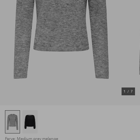
1
/
7
Farve: Medium grey melange