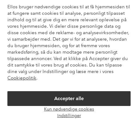
Ellos bruger nødvendige cookies til at få hjemmesiden til
at fungere samt cookies til analyse, personligt tilpasset
Har du brug for hjælp?
indhold og til at give dig en mere relevant oplevelse på
vores hjemmeside. Vi deler disse personlige data og
Du kan finde svar på de oftest stillede spørgsmål i vores FAQ.
disse cookies med de reklame- og analysevirksomheder,
Du kan også finde oplysninger om, hvordan du kontakter os.
vi samarbejder med. Det gør vi for at analysere, hvordan
du bruger hjemmesiden, og for at fremme vores
Kundeservice
Bestilling
Betalingsmåde
Le
markedsføring, så du kan modtage mere personligt
tilpassede annoncer. Ved at klikke på Accepter giver du
dit samtykke til vores brug af cookies. Du kan tilpasse
dine valg under Indstillinger og læse mere i vores
Mine sider
Cookiepolitik
.
Om Ellos
Accepter alle
Kun nødvendige cookies
Vores tjenester
Åbn
Indstillinger
chat
Vilkår