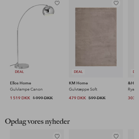
Tilføj
Tilføj
til
til
favoritter
favoritter
DEAL
DEAL
DE
Ellos Home
KM Home
&Ho
Gulvlampe Canon
Gulvtæppe Soft
Ryat
1 519 DKK
1 999 DKK
479 DKK
599 DKK
303 
Opdag vores nyheder
Tilføj
Tilføj