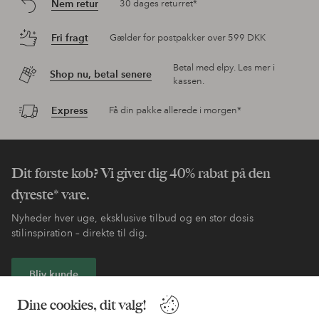
Nem retur
30 dages returret*
Fri fragt
Gælder for postpakker over 599 DKK
Betal med elpy. Les mer i
Shop nu, betal senere
kassen.
Express
Få din pakke allerede i morgen*
Dit første køb? Vi giver dig 40% rabat på den
dyreste* vare.
Nyheder hver uge, eksklusive tilbud og en stor dosis
stilinspiration – direkte til dig.
Bliv kunde
Dine cookies, dit valg!
* Se tilbudsbetingelser ved registrering