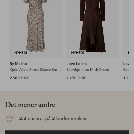
favoritter
favoritter
NYHED!
NYHED!
NY
By Malina
Love Lolina
Love 
Kjole Alivia Short Sleeve Satin Midi Dress
Satinkjole Iza Midi Dress
Satink
2 500 DKK
1 270 DKK
1 27
Det mener andre
3.3
baseret på
3
bedømmelser