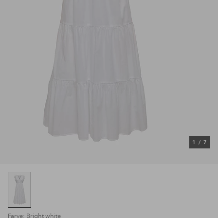
1
/
7
Farve: Bright white