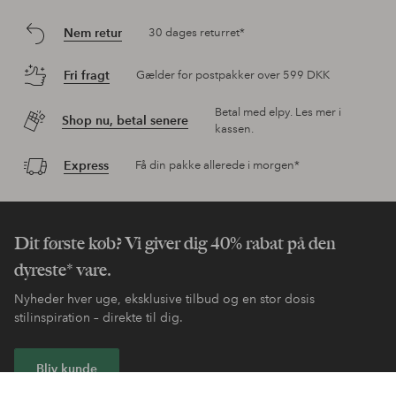
Nem retur
30 dages returret*
Fri fragt
Gælder for postpakker over 599 DKK
Betal med elpy. Les mer i
Shop nu, betal senere
kassen.
Express
Få din pakke allerede i morgen*
Dit første køb? Vi giver dig 40% rabat på den
dyreste* vare.
Nyheder hver uge, eksklusive tilbud og en stor dosis
stilinspiration – direkte til dig.
Bliv kunde