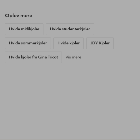
af
af
af
Oplev mere
Hvide midikjoler
Hvide studenterkjoler
Hvide sommerkjoler
Hvide kjoler
JDY Kjoler
Hvide kjoler fra Gina Tricot
Vis mere