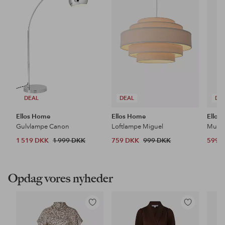
til
til
favoritter
favoritter
DEAL
DEAL
DE
Ellos Home
Ellos Home
Ellos
Gulvlampe Canon
Loftlampe Miguel
1 519 DKK
1 999 DKK
759 DKK
999 DKK
599 
Opdag vores nyheder
Tilføj
Tilføj
til
til