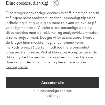
Dine cookies, dit valg!
* Se tilbudsbetingelser ved registrering
Ellos bruger nødvendige cookies til at få hjemmesiden til
at fungere samt cookies til analyse, personligt tilpasset
Har du brug for hjælp?
indhold og til at give dig en mere relevant oplevelse på
vores hjemmeside. Vi deler disse personlige data og
Du kan finde svar på de oftest stillede spørgsmål i vores FAQ.
disse cookies med de reklame- og analysevirksomheder,
Du kan også finde oplysninger om, hvordan du kontakter os.
vi samarbejder med. Det gør vi for at analysere, hvordan
du bruger hjemmesiden, og for at fremme vores
Kundeservice
Bestilling
Betalingsmåde
Le
markedsføring, så du kan modtage mere personligt
tilpassede annoncer. Ved at klikke på Accepter giver du
dit samtykke til vores brug af cookies. Du kan tilpasse
dine valg under Indstillinger og læse mere i vores
Mine sider
Cookiepolitik
.
Om Ellos
Accepter alle
Kun nødvendige cookies
Vores tjenester
Åbn
Indstillinger
chat
Vilkår