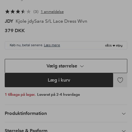
3
1 anmeldelse
JDY
Kjole jdySara S/L Lace Dress Wvn
379 DKK
Køb nu, betal senere.
Læs mere
Vælg størrelse
Læg i kurv
Tilføj
til
1 tilbage på lager.
Leveret på 2-4 hverdage
favoritte
Produktinformation
Størrelse & Pasform