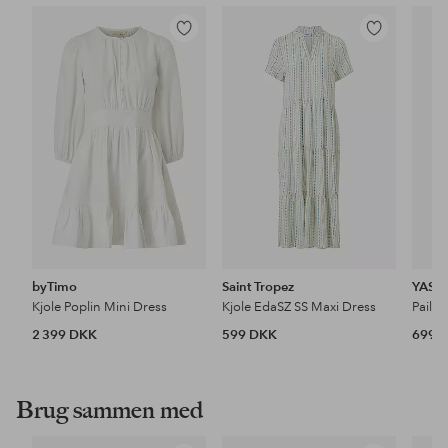
Tilføj
Tilføj
til
til
favoritter
favoritter
byTimo
Saint Tropez
YAS
Kjole Poplin Mini Dress
Kjole EdaSZ SS Maxi Dress
Paille
2 399 DKK
599 DKK
699 
Brug sammen med