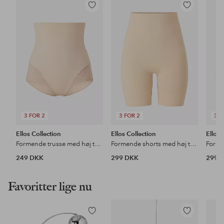
Tilføj
Tilføj
til
til
favoritter
favoritter
3 FOR 2
3 FOR 2
3 F
Ellos Collection
Ellos Collection
Ellos 
Formende trusse med høj talje - medium støtte
Formende shorts med høj talje - medium support
249 DKK
299 DKK
299 
Favoritter lige nu
Tilføj
Tilføj