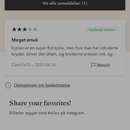
Vis alle anmeldelser (1)
Verifierad købere
Meget smuk
Kjolen er en super flot kjole, men hvis man har lidt større
bryster, bliver den stram, og brysterne presses ind, og
det blev slet ikke pænt. Returnerer den.
Camilla O —
2025-06-26
Rapport
Oplysninger om bedømmelse
Share your favorites!
Billeder tagget med
#ellos
på Instagram.
Opslag
e.ricaaea
Opslag
lindamariie
Ops
chr
offentliggjort
offentliggjort
offe