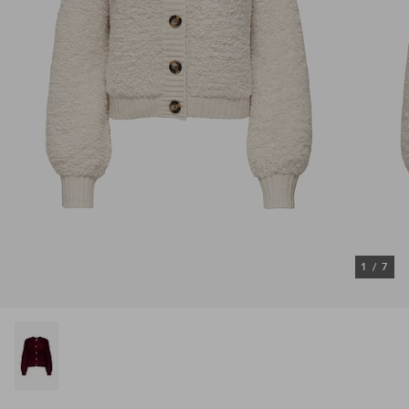
1
/
7