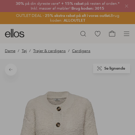
30%
på din dyreste vare*
+ 15% rabat
på resten af orden.*
Luk
Inkl. masser af møbler!
Brug koden: 3015
OUTLET DEAL -
25% ekstra rabat på alt i vores outlet.
Brug
koden:
ALLOUTLET
Ellos
Gå
Søg
logo
til
Gå
-
favoritmarkerede
til
Dame
Tøj
Trøjer & cardigans
Cardigans
gå
produkter
indkøbskur
til
forsiden
Se lignende
Tilbage