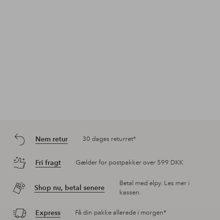
Nem retur
30 dages returret*
Fri fragt
Gælder for postpakker over 599 DKK
Betal med elpy. Les mer i
Shop nu, betal senere
kassen.
Express
Få din pakke allerede i morgen*