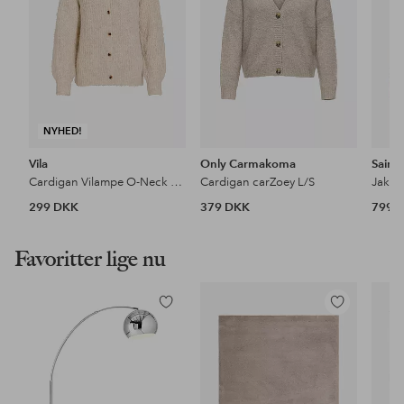
NYHED!
Vila
Only Carmakoma
Saint
Cardigan Vilampe O-Neck L/S Knit Cardigan-No
Cardigan carZoey L/S
Jakke
299 DKK
379 DKK
799 
Favoritter lige nu
Tilføj
Tilføj
til
til
favoritter
favoritter