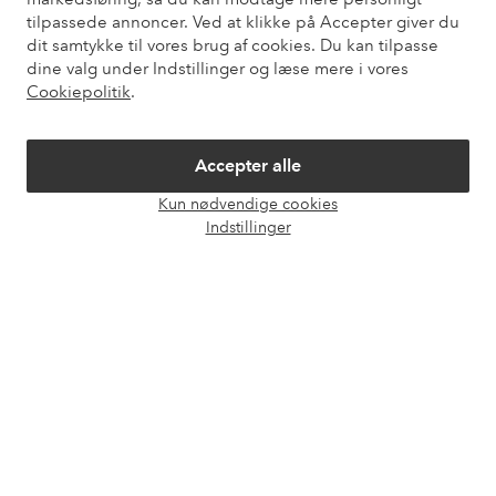
tilpassede annoncer. Ved at klikke på Accepter giver du
dit samtykke til vores brug af cookies. Du kan tilpasse
dine valg under Indstillinger og læse mere i vores
Mine sider
Cookiepolitik
.
Om Ellos
Accepter alle
Kun nødvendige cookies
Vores tjenester
Åbn
Indstillinger
chat
Vilkår
Venner
Sikre betalinger - betal nu eller del op
Vil du vide mere om
vores betalingsmuligheder
?