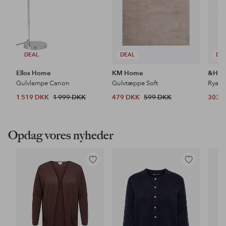
DEAL
DEAL
DE
Ellos Home
KM Home
&Ho
Gulvlampe Canon
Gulvtæppe Soft
Ryat
1 519 DKK
1 999 DKK
479 DKK
599 DKK
303 
Opdag vores nyheder
Tilføj
Tilføj
til
til
favoritter
favoritter