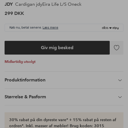
JDY
Cardigan jdyEira Life L/S Oneck
299 DKK
Køb nu, betal senere.
Læs mere
Giv mig besked
Tilføj
til
Midlertidig utsolgt
favoritte
Produktinformation
Størrelse & Pasform
30% rabat på din dyreste vare* + 15% rabat på resten af
ordren*. Inkl. masser af møbler! Brug koden: 3015