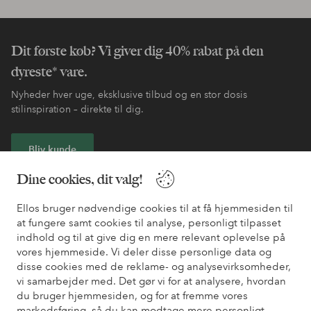
Dit første køb? Vi giver dig 40% rabat på den
dyreste* vare.
Nyheder hver uge, eksklusive tilbud og en stor dosis
stilinspiration – direkte til dig.
Bliv kunde
Dine cookies, dit valg!
* Se tilbudsbetingelser ved registrering
Ellos bruger nødvendige cookies til at få hjemmesiden til
at fungere samt cookies til analyse, personligt tilpasset
Har du brug for hjælp?
indhold og til at give dig en mere relevant oplevelse på
vores hjemmeside. Vi deler disse personlige data og
Du kan finde svar på de oftest stillede spørgsmål i vores FAQ.
disse cookies med de reklame- og analysevirksomheder,
Du kan også finde oplysninger om, hvordan du kontakter os.
vi samarbejder med. Det gør vi for at analysere, hvordan
du bruger hjemmesiden, og for at fremme vores
Kundeservice
Bestilling
Betalingsmåde
Le
markedsføring, så du kan modtage mere personligt