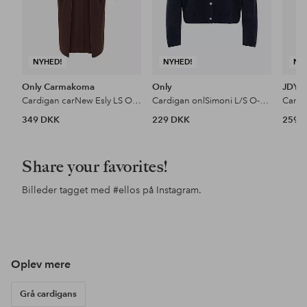
NYHED!
NYHED!
NY
Only Carmakoma
Only
JDY
Cardigan carNew Esly LS Open Long Cardigan
Cardigan onlSimoni L/S O-neck Knt N
349 DKK
229 DKK
259 
Share your favorites!
Billeder tagget med
#ellos
på Instagram.
Opslag
lotte.vankerckhove.5
Opslag
alexiiak
Ops
esp
offentliggjort
offentliggjort
offe
af
af
af
Oplev mere
Grå cardigans