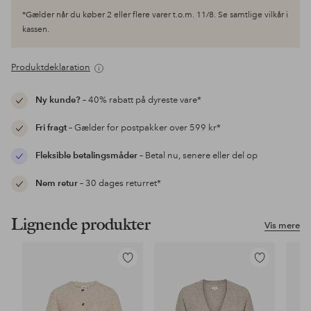
*Gælder når du køber 2 eller flere varer t.o.m. 11/8. Se samtlige vilkår i
kassen.
Produktdeklaration
Ny kunde?
– 40% rabatt på dyreste vare*
Fri fragt
– Gælder for postpakker over 599 kr*
Fleksible betalingsmåder
– Betal nu, senere eller del op
Nem retur
– 30 dages returret*
Lignende produkter
Vis mere
Tilføj
Tilføj
til
til
favoritter
favoritter