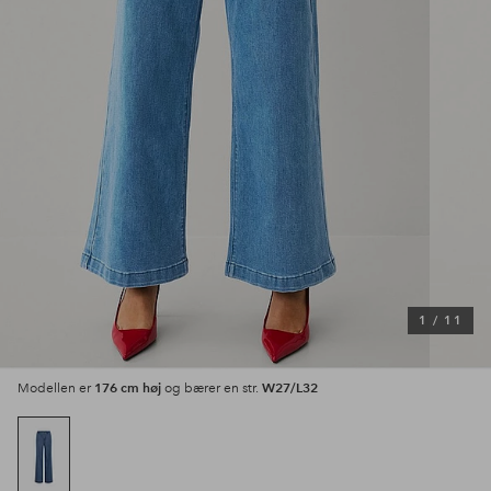
1
/
11
176 cm høj
W27/L32
Modellen er
og bærer en str.