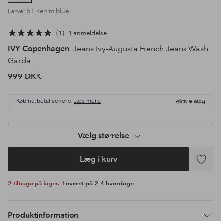
Farve: 51 denim blue
1
1 anmeldelse
IVY Copenhagen
Jeans Ivy-Augusta French Jeans Wash
Garda
999 DKK
Køb nu, betal senere.
Læs mere
Vælg størrelse
Læg i kurv
Tilføj
til
2 tilbage på lager.
Leveret på 2-4 hverdage
favoritte
Produktinformation