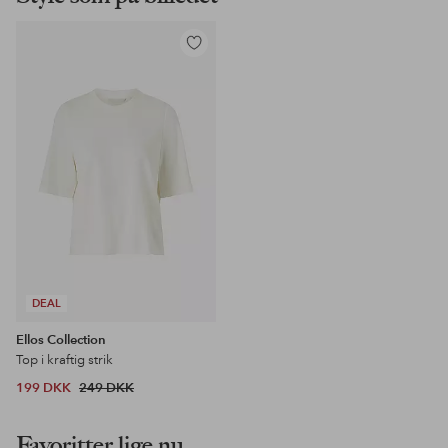
Tilføj
til
favoritter
DEAL
Ellos Collection
Top i kraftig strik
199 DKK
249 DKK
Favoritter lige nu