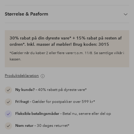
Størrelse & Pasform
30% rabat på din dyreste vare* + 15% rabat på resten af
ordren*. Inkl. masser af møbler! Brug koden: 3015
*Gælder når du køber 2 eller flere varer t.o.m. 11/8. Se samtlige vilkår i
kassen.
Produktdeklaration
Ny kunde?
– 40% rabatt på dyreste vare*
Fri fragt
– Gælder for postpakker over 599 kr*
Fleksible betalingsmåder
– Betal nu, senere eller del op
Nem retur
– 30 dages returret*