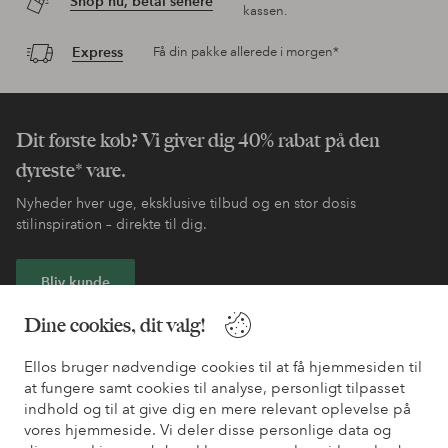
Shop nu, betal senere
kassen.
Express
Få din pakke allerede i morgen*
Dit første køb? Vi giver dig 40% rabat på den
dyreste* vare.
Nyheder hver uge, eksklusive tilbud og en stor dosis
stilinspiration – direkte til dig.
Bliv kunde
Dine cookies, dit valg!
* Se tilbudsbetingelser ved registrering
Ellos bruger nødvendige cookies til at få hjemmesiden til
at fungere samt cookies til analyse, personligt tilpasset
Har du brug for hjælp?
indhold og til at give dig en mere relevant oplevelse på
vores hjemmeside. Vi deler disse personlige data og
Du kan finde svar på de oftest stillede spørgsmål i vores FAQ.