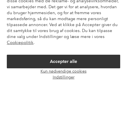
disse cookies med de reklame- og analysevirksomheder,
Du kan også finde oplysninger om, hvordan du kontakter os.
vi samarbejder med. Det gør vi for at analysere, hvordan
du bruger hjemmesiden, og for at fremme vores
Kundeservice
Bestilling
Betalingsmåde
Le
markedsføring, så du kan modtage mere personligt
tilpassede annoncer. Ved at klikke på Accepter giver du
dit samtykke til vores brug af cookies. Du kan tilpasse
dine valg under Indstillinger og læse mere i vores
Mine sider
Cookiepolitik
.
Om Ellos
Accepter alle
Kun nødvendige cookies
Vores tjenester
Åbn
Indstillinger
chat
Vilkår
Venner