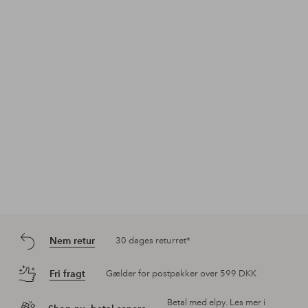
Opslag
jessicafrej
Opslag
ronjaworum
Ops
ello
offentliggjort
offentliggjort
offe
af
af
af
Nem retur
30 dages returret*
Fri fragt
Gælder for postpakker over 599 DKK
Betal med elpy. Les mer i