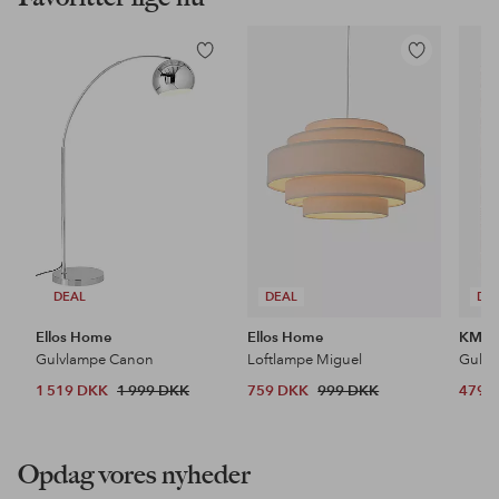
Tilføj
Tilføj
til
til
favoritter
favoritter
DEAL
DEAL
DE
Ellos Home
Ellos Home
KM H
Gulvlampe Canon
Loftlampe Miguel
Gulvt
1 519 DKK
1 999 DKK
759 DKK
999 DKK
479 
Opdag vores nyheder