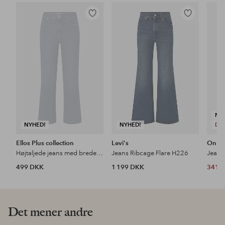
Tilføj
Tilføj
til
til
favoritter
favoritter
NY
NYHED!
NYHED!
DE
Ellos Plus collection
Levi's
Only
Højtaljede jeans med brede ben
Jeans Ribcage Flare H226
499 DKK
1 199 DKK
341 
Det mener andre