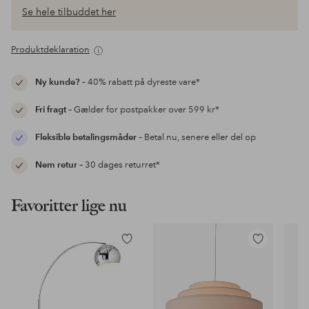
Se hele tilbuddet her
Produktdeklaration
Ny kunde?
– 40% rabatt på dyreste vare*
Fri fragt
– Gælder for postpakker over 599 kr*
Fleksible betalingsmåder
– Betal nu, senere eller del op
Nem retur
– 30 dages returret*
Favoritter lige nu
Tilføj
Tilføj
til
til
favoritter
favoritter