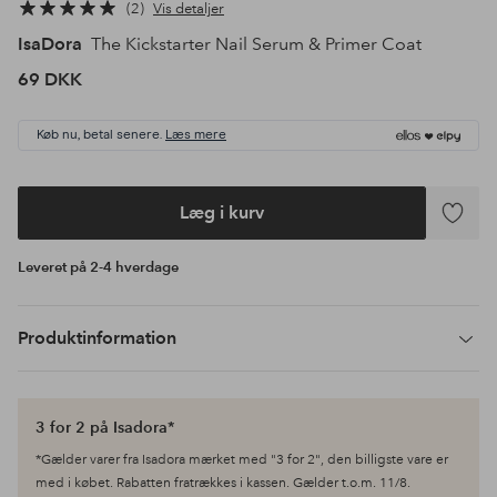
2
Vis detaljer
IsaDora
The Kickstarter Nail Serum & Primer Coat
69 DKK
Køb nu, betal senere.
Læs mere
Læg i kurv
Tilføj
til
Leveret på 2-4 hverdage
favoritte
Produktinformation
3 for 2 på Isadora*
*Gælder varer fra Isadora mærket med "3 for 2", den billigste vare er
med i købet. Rabatten fratrækkes i kassen. Gælder t.o.m. 11/8.