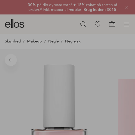
30%
på din dyreste vare*
+ 15% rabat
på resten af
Luk
orden.* Inkl. masser af møbler!
Brug koden: 3015
Ellos
Gå
Søg
logo
til
Gå
-
favoritmarkerede
til
Skønhed
Makeup
Negle
Neglelak
gå
produkter
indkøbskur
til
forsiden
Tilbage