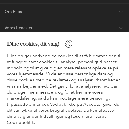
Om Ellos
Vores tjenester
Dine cookies, dit valg!
Vilkår
Ellos bruger nødvendige cookies til at få hjemmesiden til
Venner
at fungere samt cookies til analyse, personligt tilpasset
indhold og til at give dig en mere relevant oplevelse på
vores hjemmeside. Vi deler disse personlige data og
disse cookies med de reklame- og analysevirksomheder,
Sikre betalinger - betal nu eller del op
vi samarbejder med. Det gør vi for at analysere, hvordan
du bruger hjemmesiden, og for at fremme vores
Vil du vide mere om
vores betalingsmuligheder
?
markedsføring, så du kan modtage mere personligt
elpy
elpy
tilpassede annoncer. Ved at klikke på Accepter giver du
dit samtykke til vores brug af cookies. Du kan tilpasse
dine valg under Indstillinger og læse mere i vores
Cookiepolitik
.