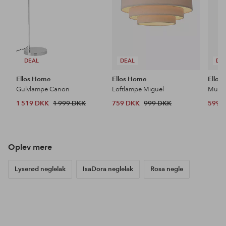
DEAL
DEAL
DE
Ellos Home
Ellos Home
Ellos
Gulvlampe Canon
Loftlampe Miguel
1 519 DKK
1 999 DKK
759 DKK
999 DKK
599 
Oplev mere
Lyserød neglelak
IsaDora neglelak
Rosa negle