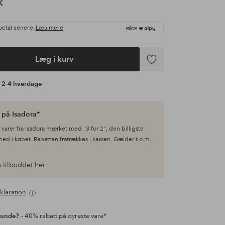
K
betal senere.
Læs mere
Læg i kurv
Tilføj
til
å 2-4 hverdage
favoritter
 på Isadora*
varer fra Isadora mærket med "3 for 2", den billigste
med i købet. Rabatten fratrækkes i kassen. Gælder t.o.m.
 tilbuddet her
klaration
kunde?
– 40% rabatt på dyreste vare*