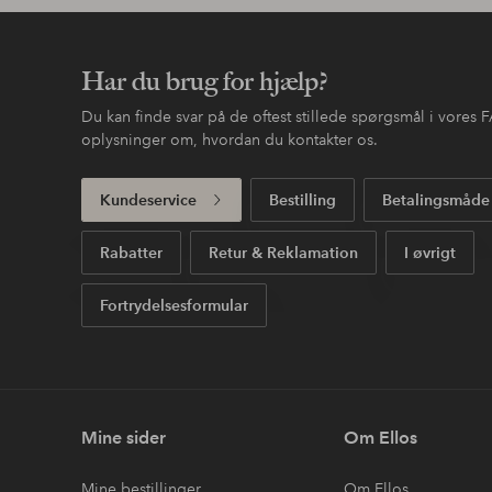
NYHED!
IDUN Minerals
Lily Lolo
Mascara Vatn Volume 38 °C Travel
Volume Na
75 DKK
199 DKK
Oplev mere
Sorte mascaraer
IsaDora mascaraer
IsaDora 