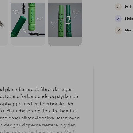
Fri f
+2
Flek
Nem 
 plantebaserede fibre, der øger
tid. Denne forlængende og styrkende
 opbygge, med en fiberbørste, der
ekt. Plantebaserede fibre fra bambus
dienser sikrer vippekvaliteten over
er, der gør vipperne tættere, og den
 og længde under hele brugen. Med