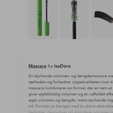
Mascara
fra
IsaDora
En styrkende volumen- og længdemascara med
tætheden og forbedrer vippekvaliteten over 
mascara kombinerer en formel, der er nem at
giver øjeblikkelig volumen og en udfoldet eff
øger volumen og længde, mens styrkende ingre
tid. Formlen er beriget med to aktive ekstrakt
beskytter, genopliver og stimulerer volumen