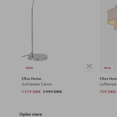
Download højopløst billede
Fri fragt
Gælder for postpakker over 599 kr
Læs mere
Se
DEAL
DEAL
Faktura & Konto
lignende
Vores mest fordelagtige betalingsmetode
Ellos Home
Ellos Ho
Gulvlampe Canon
Loftlampe
Læs mere
1 519 DKK
1 999 DKK
759 DKK