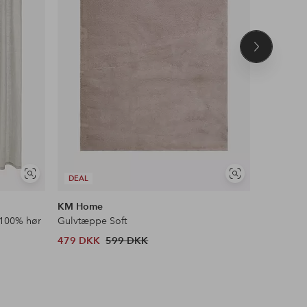
Næste
produkt
Se
Se
DEAL
DEAL
lignende
lignende
KM Home
Ellos Ho
 100% hør
Gulvtæppe Soft
Skridsikke
479 DKK
599 DKK
98 DKK