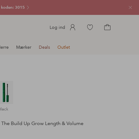
 koden: 3015
Luk
Gå
Log ind
til
Gå
favoritmarkerede
til
erre
Mærker
Deals
Outlet
produkter
indkøbskurven
Black
The Build Up Grow Length & Volume