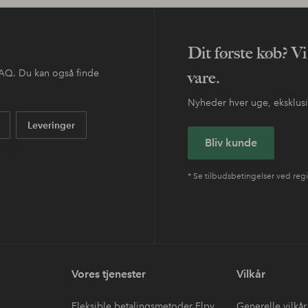
DEAL
Maybelline
turale Mascara
Lash Sensational Sky Tubes Masca
101 DKK
144,95 DKK
make-up