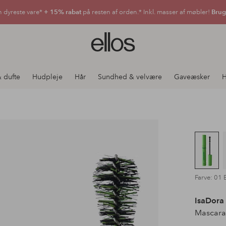
n dyreste vare*
+ 15% rabat
på resten af orden.* Inkl. masser af møbler!
Brug
Ellos
logo
-
gå
 dufte
Hudpleje
Hår
Sundhed & velvære
Gaveæsker
H
til
forsiden
Farve: 01 
IsaDora
Mascara