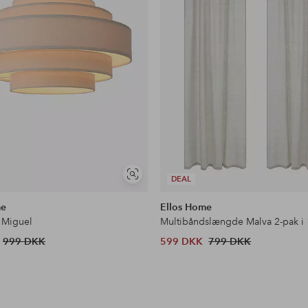
Se
DEAL
lignende
me
Ellos Home
 Miguel
Multibåndslængde Malva 2-pak i
999 DKK
599 DKK
799 DKK