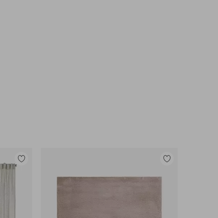
Tilføj
Tilføj
til
til
favoritter
favoritter