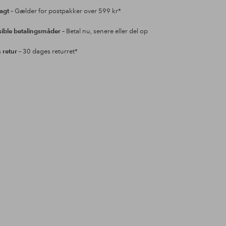
ragt
– Gælder for postpakker over 599 kr*
sible betalingsmåder
– Betal nu, senere eller del op
retur
– 30 dages returret*