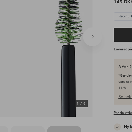
149 DK
Køb nu, 
Næste
produkt
Leveret p
3 for 2
*Gælder 
vare er 
11/8.
Se hele
1
/
6
Produktde
Ny 