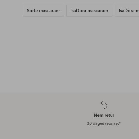
Opdag vores nyheder
Tilføj
til
favoritter