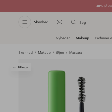
30%
på di
Skønhed
Søg
Billedsøgning
Afdelningsnavigation
Nyheder
Makeup
Parfumer &
Skønhed
Makeup
Øjne
Mascara
Tilbage