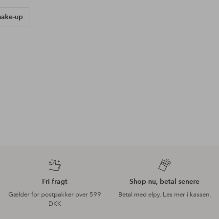
Tilføj
til
favoritter