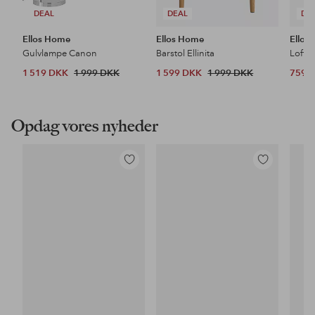
DEAL
DEAL
DE
Ellos Home
Ellos Home
Ellos
Gulvlampe Canon
Barstol Ellinita
Loftl
1 519 DKK
1 999 DKK
1 599 DKK
1 999 DKK
759 
Opdag vores nyheder
Tilføj
Tilføj
til
til
favoritter
favoritter