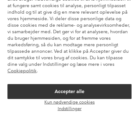
Har du brug for hjælp?
at fungere samt cookies til analyse, personligt tilpasset
indhold og til at give dig en mere relevant oplevelse på
Du kan finde svar på de oftest stillede spørgsmål i vores FAQ.
vores hjemmeside. Vi deler disse personlige data og
Du kan også finde oplysninger om, hvordan du kontakter os.
disse cookies med de reklame- og analysevirksomheder,
vi samarbejder med. Det gør vi for at analysere, hvordan
Kundeservice
Bestilling
Betalingsmåde
Le
du bruger hjemmesiden, og for at fremme vores
markedsføring, så du kan modtage mere personligt
tilpassede annoncer. Ved at klikke på Accepter giver du
dit samtykke til vores brug af cookies. Du kan tilpasse
Mine sider
dine valg under Indstillinger og læse mere i vores
Cookiepolitik
.
Om Ellos
Accepter alle
Vores tjenester
Kun nødvendige cookies
Åbn
Indstillinger
chat
Vilkår
Venner