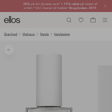
30%
på din dyreste vare*
+ 15% rabat
på resten af
Luk
orden.* Inkl. masser af møbler!
Brug koden: 3015
Ellos
Gå
Søg
logo
til
Gå
-
favoritmarkerede
til
Skønhed
Makeup
Negle
Neglepleje
gå
produkter
indkøbskur
til
forsiden
Tilbage