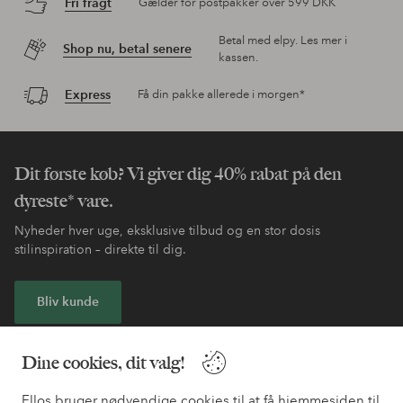
Fri fragt
Gælder for postpakker over 599 DKK
Betal med elpy. Les mer i
Shop nu, betal senere
kassen.
Express
Få din pakke allerede i morgen*
Dit første køb? Vi giver dig 40% rabat på den
dyreste* vare.
Nyheder hver uge, eksklusive tilbud og en stor dosis
stilinspiration – direkte til dig.
Bliv kunde
* Se tilbudsbetingelser ved registrering
Dine cookies, dit valg!
Ellos bruger nødvendige cookies til at få hjemmesiden til