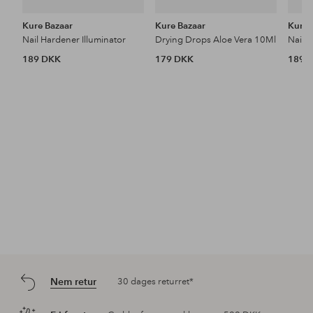
Kure Bazaar
Kure Bazaar
Kure 
Nail Hardener Illuminator
Drying Drops Aloe Vera 10Ml
Nail 
189 DKK
179 DKK
189 
Nem retur
30 dages returret*