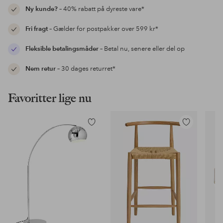
Ny kunde?
– 40% rabatt på dyreste vare*
Fri fragt
– Gælder for postpakker over 599 kr*
Fleksible betalingsmåder
– Betal nu, senere eller del op
Nem retur
– 30 dages returret*
Favoritter lige nu
Tilføj
Tilføj
til
til
favoritter
favoritter