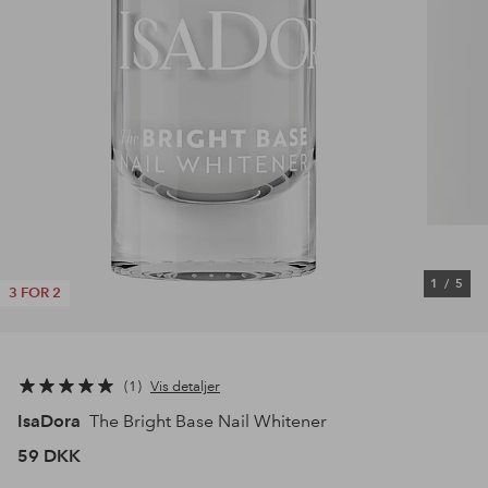
1
/
5
3 FOR 2
1
Vis detaljer
IsaDora
The Bright Base Nail Whitener
59 DKK