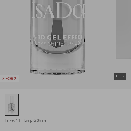
1
/
5
3 FOR 2
Farve: 11 Plump & Shine