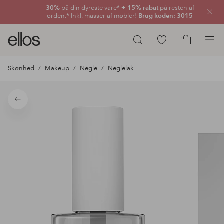
30%
på din dyreste vare*
+ 15% rabat
på resten af
Luk
orden.* Inkl. masser af møbler!
Brug koden: 3015
Ellos
Gå
Søg
logo
til
Gå
-
favoritmarkerede
til
Skønhed
Makeup
Negle
Neglelak
gå
produkter
indkøbskur
til
forsiden
Tilbage