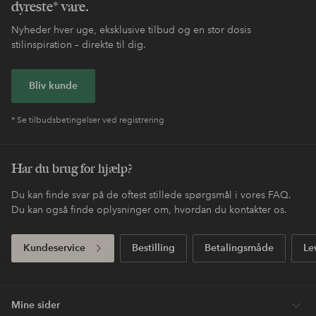
Nem retur
30 dages returret*
Fri fragt
Gælder for postpakker over 599 DKK
Betal med elpy. Les mer i
Shop nu, betal senere
kassen.
Express
Få din pakke allerede i morgen*
Dit første køb? Vi giver dig 40% rabat på den
dyreste* vare.