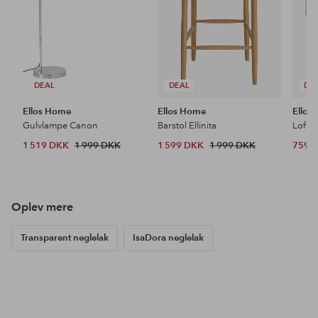
DEAL
DEAL
DE
Ellos Home
Ellos Home
Ellos
Gulvlampe Canon
Barstol Ellinita
Loftl
1 519 DKK
1 999 DKK
1 599 DKK
1 999 DKK
759 
Opdag vores nyheder
Tilføj
Tilføj
til
til
favoritter
favoritter