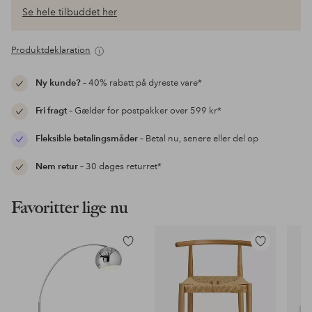
Se hele tilbuddet her
Produktdeklaration
Ny kunde?
– 40% rabatt på dyreste vare*
Fri fragt
– Gælder for postpakker over 599 kr*
Fleksible betalingsmåder
– Betal nu, senere eller del op
Nem retur
– 30 dages returret*
Favoritter lige nu
Tilføj
Tilføj
til
til
favoritter
favoritter