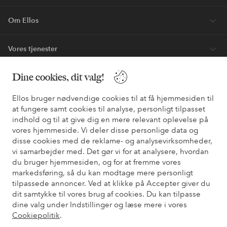
Nyheder hver uge, eksklusive tilbud og en stor dosis
stilinspiration – direkte til dig.
Bliv kunde
* Se tilbudsbetingelser ved registrering
Dine cookies, dit valg!
Ellos bruger nødvendige cookies til at få hjemmesiden til
Har du brug for hjælp?
at fungere samt cookies til analyse, personligt tilpasset
indhold og til at give dig en mere relevant oplevelse på
Du kan finde svar på de oftest stillede spørgsmål i vores FAQ.
vores hjemmeside. Vi deler disse personlige data og
Du kan også finde oplysninger om, hvordan du kontakter os.
disse cookies med de reklame- og analysevirksomheder,
vi samarbejder med. Det gør vi for at analysere, hvordan
Kundeservice
Bestilling
Betalingsmåde
Le
du bruger hjemmesiden, og for at fremme vores
markedsføring, så du kan modtage mere personligt
tilpassede annoncer. Ved at klikke på Accepter giver du
dit samtykke til vores brug af cookies. Du kan tilpasse
Mine sider
dine valg under Indstillinger og læse mere i vores
Cookiepolitik
.