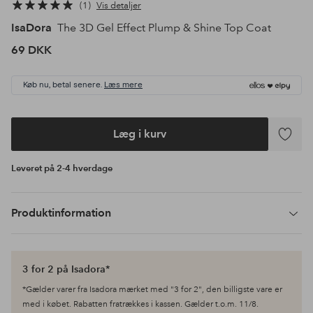
1
Vis detaljer
IsaDora
The 3D Gel Effect Plump & Shine Top Coat
69 DKK
Køb nu, betal senere.
Læs mere
Læg i kurv
Tilføj
til
Leveret på 2-4 hverdage
favoritte
Produktinformation
3 for 2 på Isadora*
*Gælder varer fra Isadora mærket med "3 for 2", den billigste vare er
med i købet. Rabatten fratrækkes i kassen. Gælder t.o.m. 11/8.