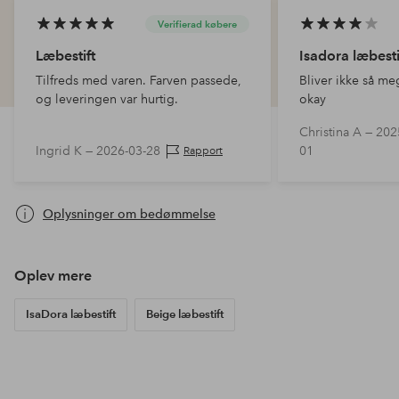
Verifierad købere
Læbestift
Isadora læbesti
Tilfreds med varen. Farven passede,
Bliver ikke så me
og leveringen var hurtig.
okay
Christina A —
202
Ingrid K —
2026-03-28
01
Rapport
Oplysninger om bedømmelse
Oplev mere
IsaDora læbestift
Beige læbestift