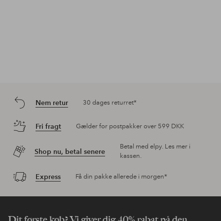
Nem retur
30 dages returret*
Fri fragt
Gælder for postpakker over 599 DKK
Betal med elpy. Les mer i
Shop nu, betal senere
kassen.
Express
Få din pakke allerede i morgen*
Dit første køb? Vi giver dig 40% rabat på den