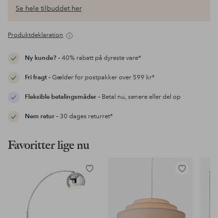
Se hele tilbuddet her
Produktdeklaration
Ny kunde?
– 40% rabatt på dyreste vare*
Fri fragt
– Gælder for postpakker over 599 kr*
Fleksible betalingsmåder
– Betal nu, senere eller del op
Nem retur
– 30 dages returret*
Favoritter lige nu
Tilføj
Tilføj
til
til
favoritter
favoritter