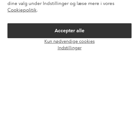
Mine sider
dine valg under Indstillinger og læse mere i vores
Cookiepolitik
.
Om Ellos
Accepter alle
Vores tjenester
Kun nødvendige cookies
Åbn
Indstillinger
chat
Vilkår
Venner
Sikre betalinger - betal nu eller del op
Vil du vide mere om
vores betalingsmuligheder
?
elpy
elpy