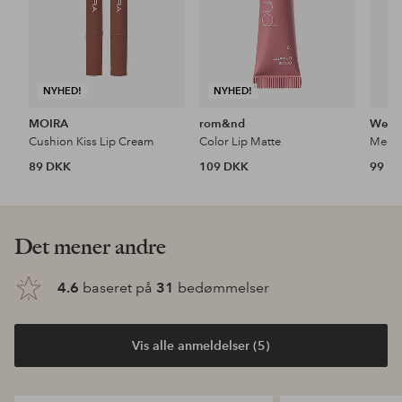
NYHED!
NYHED!
MOIRA
rom&nd
Wet n
Cushion Kiss Lip Cream
Color Lip Matte
Mega 
89 DKK
109 DKK
99 D
Det mener andre
4.6
baseret på
31
bedømmelser
Vis alle anmeldelser (5)