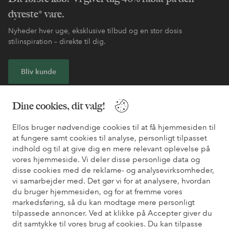
dyreste* vare.
Nyheder hver uge, eksklusive tilbud og en stor dosis
stilinspiration – direkte til dig.
Bliv kunde
* Se tilbudsbetingelser ved registrering
Dine cookies, dit valg!
Ellos bruger nødvendige cookies til at få hjemmesiden til
Har du brug for hjælp?
at fungere samt cookies til analyse, personligt tilpasset
indhold og til at give dig en mere relevant oplevelse på
Du kan finde svar på de oftest stillede spørgsmål i vores FAQ.
vores hjemmeside. Vi deler disse personlige data og
Du kan også finde oplysninger om, hvordan du kontakter os.
disse cookies med de reklame- og analysevirksomheder,
vi samarbejder med. Det gør vi for at analysere, hvordan
Kundeservice
Bestilling
Betalingsmåde
Le
du bruger hjemmesiden, og for at fremme vores
markedsføring, så du kan modtage mere personligt
tilpassede annoncer. Ved at klikke på Accepter giver du
dit samtykke til vores brug af cookies. Du kan tilpasse