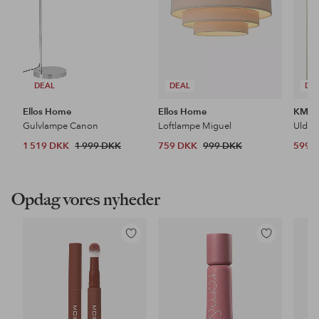
DEAL
DEAL
DE
Ellos Home
Ellos Home
KM H
Gulvlampe Canon
Loftlampe Miguel
Uldtæ
1 519 DKK
1 999 DKK
759 DKK
999 DKK
599 
Opdag vores nyheder
Tilføj
Tilføj
til
til
favoritter
favoritter