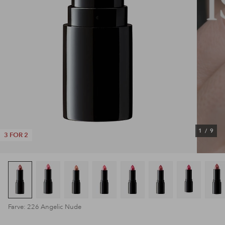
1
/
9
3 FOR 2
Farve: 226 Angelic Nude