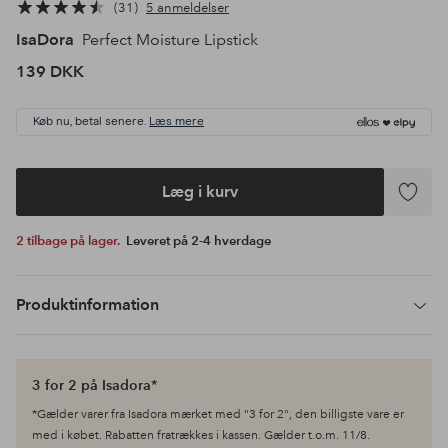
31
5 anmeldelser
IsaDora
Perfect Moisture Lipstick
139 DKK
Køb nu, betal senere.
Læs mere
Læg i kurv
Tilføj
til
2 tilbage på lager.
Leveret på 2-4 hverdage
favoritte
Produktinformation
3 for 2 på Isadora*
*Gælder varer fra Isadora mærket med "3 for 2", den billigste vare er
med i købet. Rabatten fratrækkes i kassen. Gælder t.o.m. 11/8.