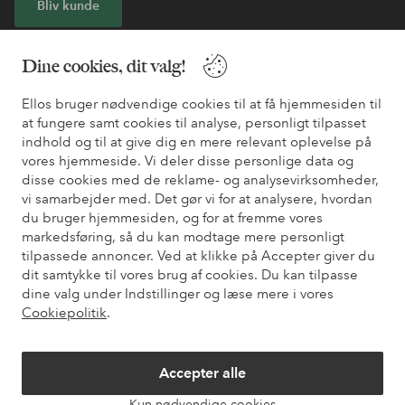
Bliv kunde
* Se tilbudsbetingelser ved registrering
Dine cookies, dit valg!
Ellos bruger nødvendige cookies til at få hjemmesiden til
Har du brug for hjælp?
at fungere samt cookies til analyse, personligt tilpasset
indhold og til at give dig en mere relevant oplevelse på
Du kan finde svar på de oftest stillede spørgsmål i vores FAQ.
vores hjemmeside. Vi deler disse personlige data og
Du kan også finde oplysninger om, hvordan du kontakter os.
disse cookies med de reklame- og analysevirksomheder,
vi samarbejder med. Det gør vi for at analysere, hvordan
Kundeservice
Bestilling
Betalingsmåde
Le
du bruger hjemmesiden, og for at fremme vores
markedsføring, så du kan modtage mere personligt
tilpassede annoncer. Ved at klikke på Accepter giver du
dit samtykke til vores brug af cookies. Du kan tilpasse
Mine sider
dine valg under Indstillinger og læse mere i vores
Cookiepolitik
.
Om Ellos
Accepter alle
Vores tjenester
Kun nødvendige cookies