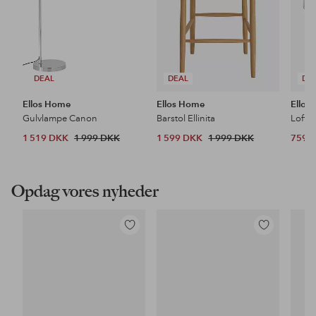
DEAL
DEAL
DE
Ellos Home
Ellos Home
Ellos
Gulvlampe Canon
Barstol Ellinita
Loftl
1 519 DKK
1 999 DKK
1 599 DKK
1 999 DKK
759 
Opdag vores nyheder
Tilføj
Tilføj
til
til
favoritter
favoritter