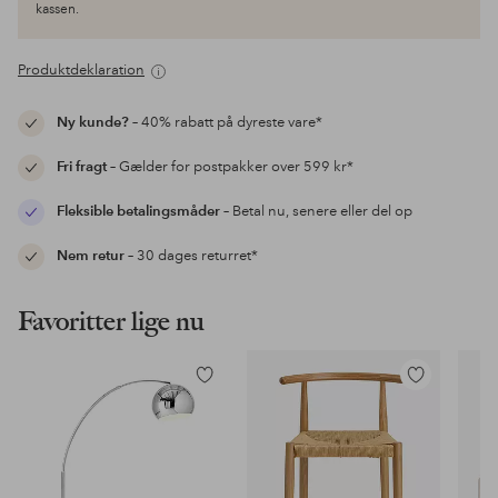
kassen.
Produktdeklaration
Ny kunde?
– 40% rabatt på dyreste vare*
Fri fragt
– Gælder for postpakker over 599 kr*
Fleksible betalingsmåder
– Betal nu, senere eller del op
Nem retur
– 30 dages returret*
Favoritter lige nu
Tilføj
Tilføj
til
til
favoritter
favoritter