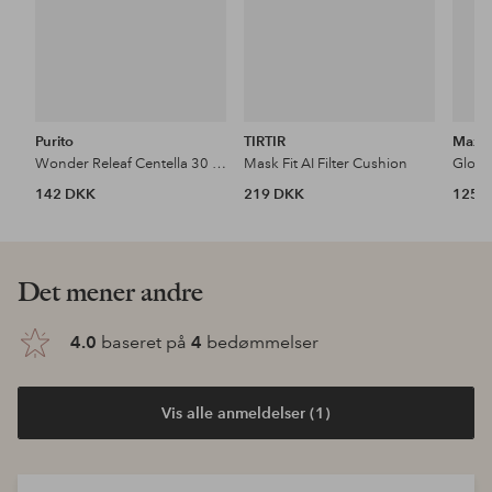
Purito
TIRTIR
Max F
Wonder Releaf Centella 30 ml Bb Cream
Mask Fit AI Filter Cushion
Glow 
142 DKK
219 DKK
125 
Det mener andre
4.0
baseret på
4
bedømmelser
Vis alle anmeldelser (1)