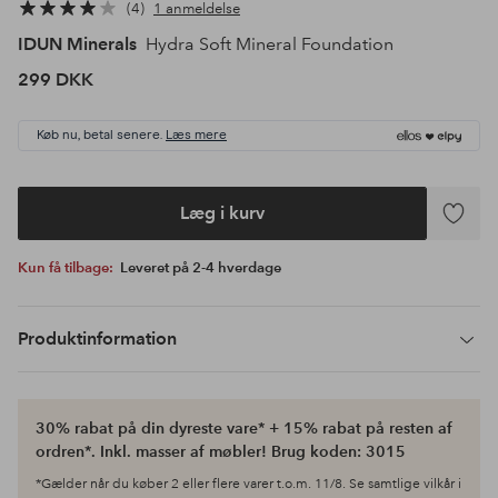
4
1 anmeldelse
IDUN Minerals
Hydra Soft Mineral Foundation
299 DKK
Køb nu, betal senere.
Læs mere
Læg i kurv
Tilføj
til
Kun få tilbage:
Leveret på 2-4 hverdage
favoritte
Produktinformation
30% rabat på din dyreste vare* + 15% rabat på resten af
ordren*. Inkl. masser af møbler! Brug koden: 3015
*Gælder når du køber 2 eller flere varer t.o.m. 11/8. Se samtlige vilkår i