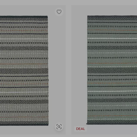
Tilføj
til
favoritter
Se
DEAL
lignende