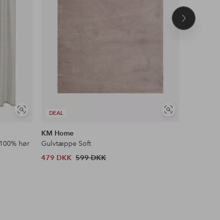
Næste
produkt
Se
Se
DEAL
DEAL
lignende
lignende
KM Home
&Home
 100% hør
Gulvtæppe Soft
Ryatæppe
479 DKK
599 DKK
303 DKK