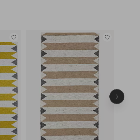
Tilføj
Tilføj
til
til
favoritter
favoritter
Næste
produkt