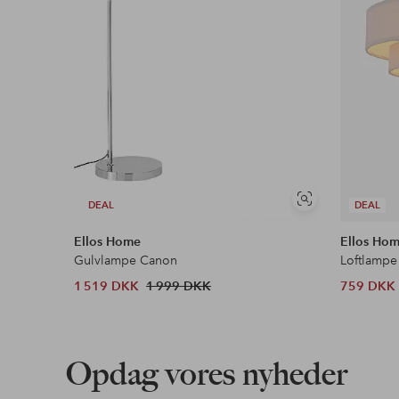
Se
DEAL
DEAL
lignende
Ellos Home
Ellos Ho
Gulvlampe Canon
Loftlampe
1 519 DKK
1 999 DKK
759 DKK
Opdag vores nyheder