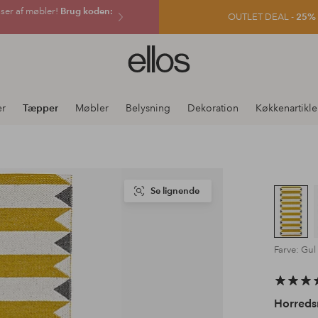
sser af møbler!
Brug koden:
OUTLET DEAL -
25% e
Ellos
logo
-
gå
er
Tæpper
Møbler
Belysning
Dekoration
Køkkenartikle
til
forsiden
Se lignende
Farve: Gul
Horreds