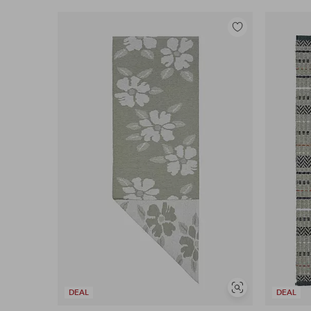
Tilføj
til
favoritter
Se
DEAL
DEAL
lignende