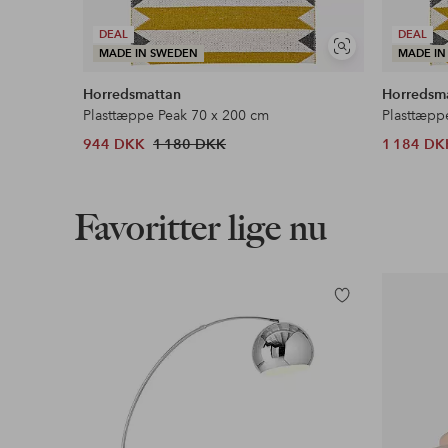
DEAL
DEAL
Se
MADE IN SWEDEN
MADE IN
lignende
Horredsmattan
Horredsm
Plasttæppe Peak 70 x 200 cm
Plasttæpp
944 DKK
1 180 DKK
1 184 DK
Favoritter lige nu
Tilføj
til
favoritter