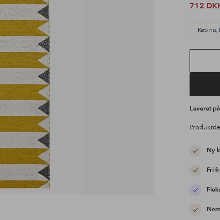
712 DK
Køb nu, 
Leveret p
Produktde
Ny 
Fri f
Flek
Nem 