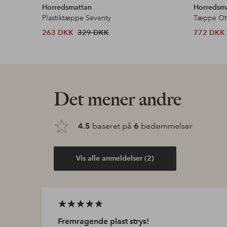
Horredsmattan
Horredsm
Plastiktæppe Seventy
Tæppe Ot
263 DKK
329 DKK
772 DKK
Det mener andre
4.5
baseret på
6
bedømmelser
Vis alle anmeldelser (2)
Fremragende plast strys!