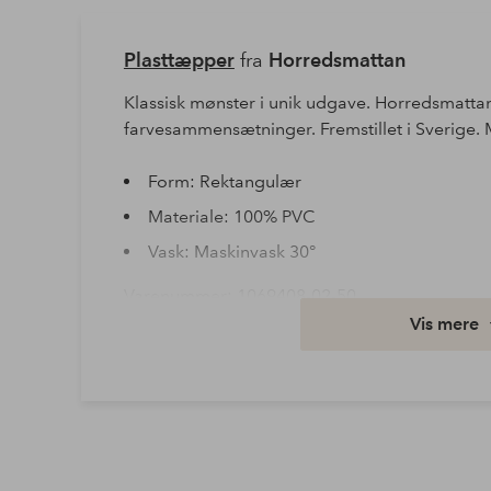
Plasttæpper
fra
Horredsmattan
Klassisk mønster i unik udgave. Horredsmatta
farvesammensætninger. Fremstillet i Sverige.
Form: Rektangulær
Materiale: 100% PVC
Vask: Maskinvask 30°
Varenummer: 1069408-02-50
Vis mere
Download højopløst billede
Fri fragt
Gælder for postpakker over 599 kr