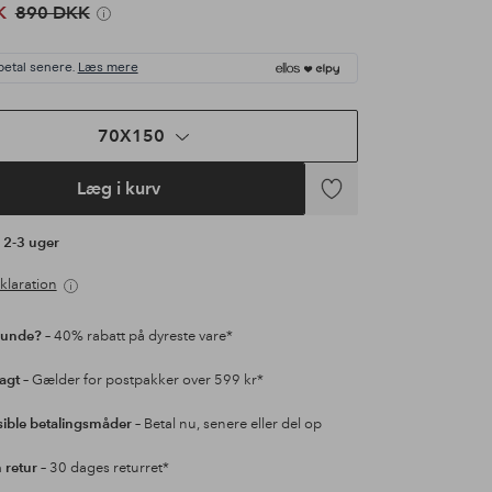
K
890 DKK
betal senere.
Læs mere
70X150
Læg i kurv
Tilføj
til
å 2-3 uger
favoritter
klaration
kunde?
– 40% rabatt på dyreste vare*
ragt
– Gælder for postpakker over 599 kr*
sible betalingsmåder
– Betal nu, senere eller del op
retur
– 30 dages returret*