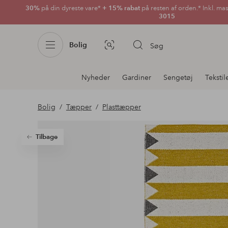
30%
på din dyreste vare*
+ 15% rabat
på resten af orden.* Inkl. ma
3015
Bolig
Søg
Billedsøgning
Afdelningsnavigation
Nyheder
Gardiner
Sengetøj
Tekstil
Bolig
Tæpper
Plasttæpper
Tilbage