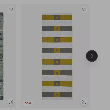
Tilføj
Tilføj
til
til
favoritter
favoritter
Næste
produkt
Se
Se
DEAL
DEAL
lignende
lignende