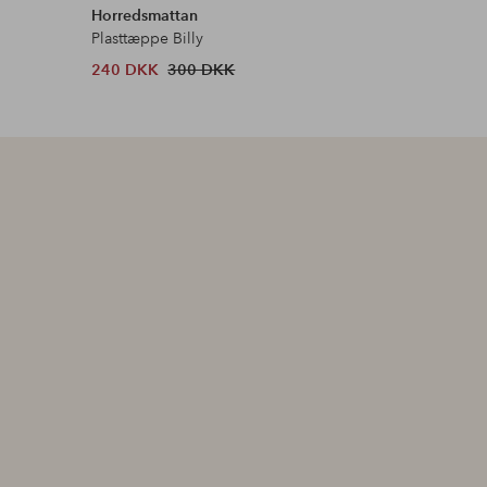
Horredsmattan
Horredsm
Plasttæppe Billy
Plasttæp
240 DKK
300 DKK
240 DKK