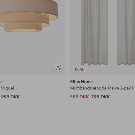
Se
DEAL
lignende
me
Ellos Home
 Miguel
Multibåndslængde Malva 2-pak i
999 DKK
599 DKK
799 DKK