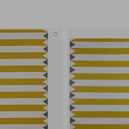
Tilføj
til
favoritter