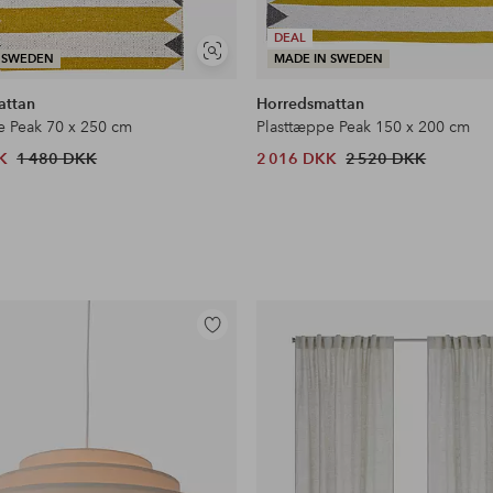
DEAL
Se
 SWEDEN
MADE IN SWEDEN
lignende
attan
Horredsmattan
e Peak 70 x 250 cm
Plasttæppe Peak 150 x 200 cm
K
1 480 DKK
2 016 DKK
2 520 DKK
Tilføj
til
favoritter