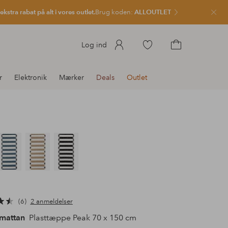
kstra rabat på alt i vores outlet.
Brug koden:
ALLOUTLET
Luk
Gå
Log ind
til
Gå
favoritmarkerede
til
r
Elektronik
Mærker
Deals
Outlet
produkter
indkøbskurven
6
2 anmeldelser
mattan
Plasttæppe Peak 70 x 150 cm