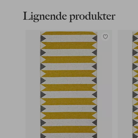
Læs mere
Lignende produkter
Faktura & Konto
Vores mest fordelagtige betalingsmetode
Tilføj
til
Læs mere
favoritter