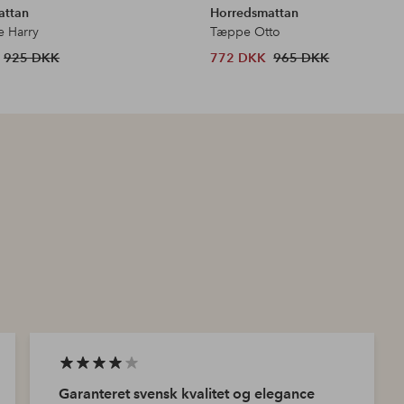
attan
Horredsmattan
e Harry
Tæppe Otto
925 DKK
772 DKK
965 DKK
Garanteret svensk kvalitet og elegance