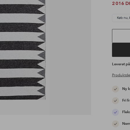
2 016 D
Køb nu, 
Leveret p
Produktde
Ny 
Fri f
Flek
Nem 