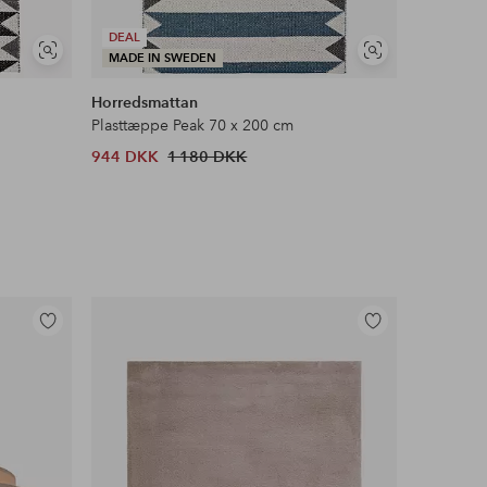
DEAL
DEAL
Se
Se
MADE IN SWEDEN
MADE I
lignende
lignende
Horredsmattan
Horredsm
Plasttæppe Peak 70 x 200 cm
Plasttæpp
944 DKK
1 180 DKK
712 DKK
Tilføj
Tilføj
til
til
favoritter
favoritter