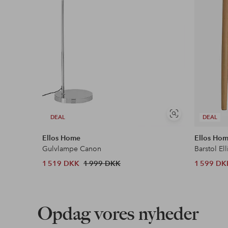
Se
DEAL
DEAL
lignende
Ellos Home
Ellos Ho
Gulvlampe Canon
Barstol Ell
1 519 DKK
1 999 DKK
1 599 DK
Opdag vores nyheder