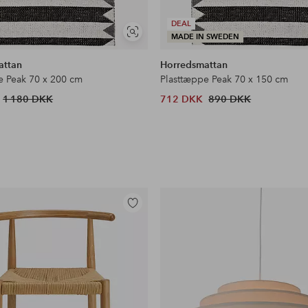
DEAL
Se
MADE IN SWEDEN
lignende
attan
Horredsmattan
e Peak 70 x 200 cm
Plasttæppe Peak 70 x 150 cm
1 180 DKK
712 DKK
890 DKK
Tilføj
til
favoritter