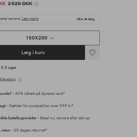
KK
2 520 DKK
betal senere.
Læs mere
150X200
Læg i kurv
Tilføj
til
å 2-3 uger
favoritter
klaration
kunde?
– 40% rabatt på dyreste vare*
ragt
– Gælder for postpakker over 599 kr*
sible betalingsmåder
– Betal nu, senere eller del op
retur
– 30 dages returret*