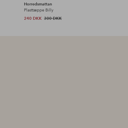
Horredsmattan
Horredsm
Plasttæppe Billy
Tæppe Pe
240 DKK
300 DKK
772 DKK