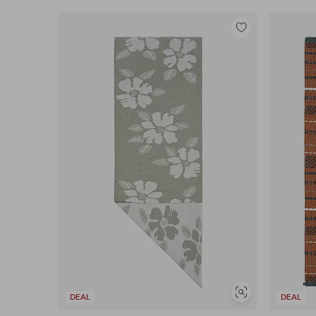
Tilføj
til
favoritter
Se
DEAL
DEAL
lignende