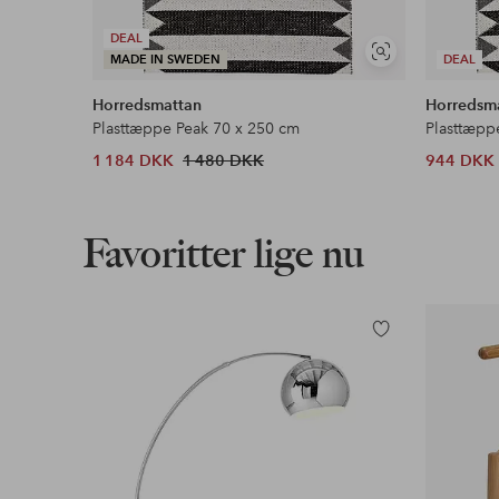
DEAL
Se
MADE IN SWEDEN
DEAL
lignende
Horredsmattan
Horredsm
Plasttæppe Peak 70 x 250 cm
Plasttæpp
1 184 DKK
1 480 DKK
944 DKK
Favoritter lige nu
Tilføj
til
favoritter