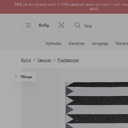
30%
på din dyreste vare*
+ 15% rabat
på resten af orden.* Inkl. ma
3015
Bolig
Søg
Billedsøgning
Afdelningsnavigation
Nyheder
Gardiner
Sengetøj
Tekstil
Bolig
Tæpper
Plasttæpper
Tilbage