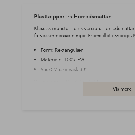
Plasttæpper
fra
Horredsmattan
Klassisk mønster i unik version. Horredsmatta
farvesammensætninger. Fremstillet i Sverige.
Form: Rektangulær
Materiale: 100% PVC
Vask: Maskinvask 30°
Varenummer: 1056525-04-20
Vis mere
Download højopløst billede
Fri fragt
Gælder for postpakker over 599 kr