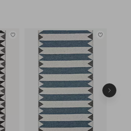
Tilføj
Tilføj
til
til
favoritter
favoritter
Næste
produkt