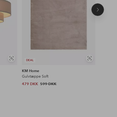
Næste
produkt
Se
Se
DEAL
DEAL
lignende
lignende
KM Home
&Home
Gulvtæppe Soft
Ryatæppe
479 DKK
599 DKK
303 DKK