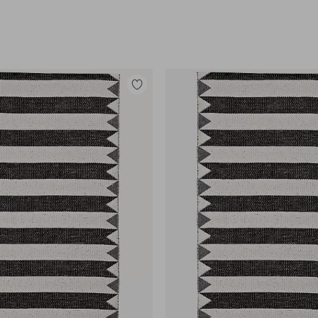
Tilføj
til
favoritter