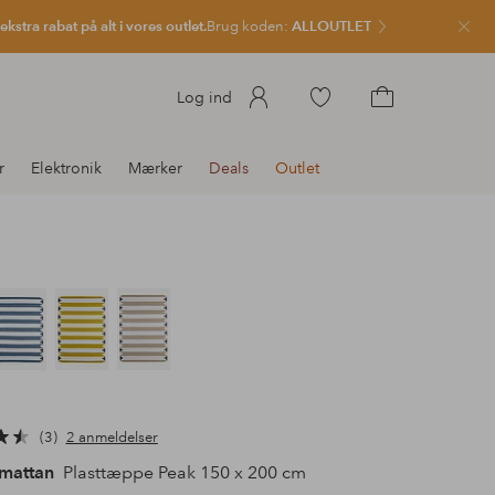
kstra rabat på alt i vores outlet.
Brug koden:
ALLOUTLET
Luk
Gå
Log ind
til
Gå
favoritmarkerede
til
r
Elektronik
Mærker
Deals
Outlet
produkter
indkøbskurven
3
2 anmeldelser
mattan
Plasttæppe Peak 150 x 200 cm