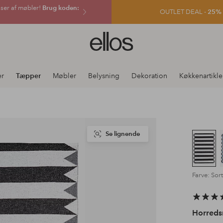
sser af møbler!
Brug koden:
OUTLET DEAL -
25% e
Ellos
logo
-
gå
er
Tæpper
Møbler
Belysning
Dekoration
Køkkenartikle
til
forsiden
Se lignende
Farve: Sort
Horreds