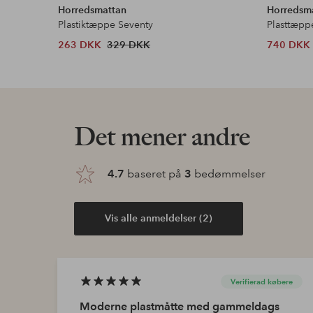
Horredsmattan
Horredsm
Plastiktæppe Seventy
Plasttæpp
263 DKK
329 DKK
740 DKK
Det mener andre
4.7
baseret på
3
bedømmelser
Vis alle anmeldelser (2)
Verifierad købere
Moderne plastmåtte med gammeldags