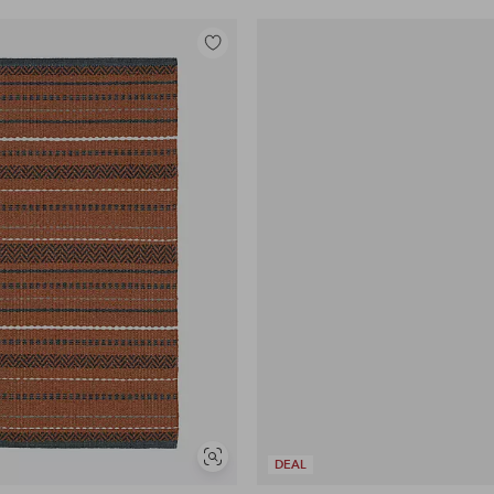
Tilføj
til
favoritter
Se
DEAL
lignende