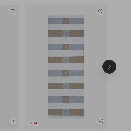
Tilføj
Tilføj
til
til
favoritter
favoritter
Næste
produkt
Se
Se
DEAL
DEAL
lignende
lignende