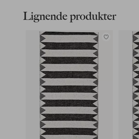
Læs mere
Lignende produkter
Faktura & Konto
Vores mest fordelagtige betalingsmetode
Tilføj
til
Læs mere
favoritter