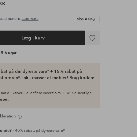
KK
betal senere.
Læs mere
Læg i kurv
Tilføj
til
å 5-6 uger
favoritter
bat på din dyreste vare* + 15% rabat på
af ordren*. Inkl. masser af møbler! Brug koden:
når du køber 2 eller flere varer t.o.m. 11/8. Se samtlige
kassen.
klaration
kunde?
– 40% rabatt på dyreste vare*