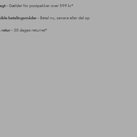
ragt
– Gælder for postpakker over 599 kr*
sible betalingsmåder
– Betal nu, senere eller del op
retur
– 30 dages returret*