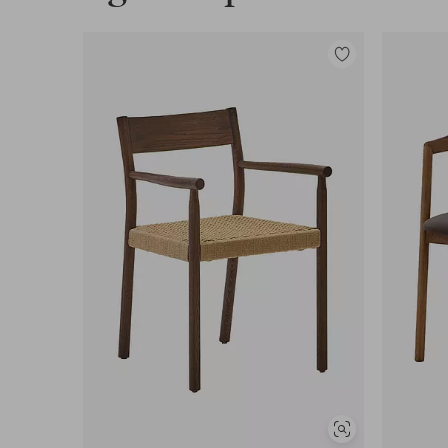
Tilføj
til
favoritter
Se