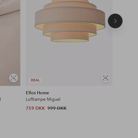
Næste
produkt
Se
Se
DEAL
DEAL
lignende
lignende
Ellos Home
AC Design
d
Loftlampe Miguel
Spisebord
759 DKK
999 DKK
1 189 D