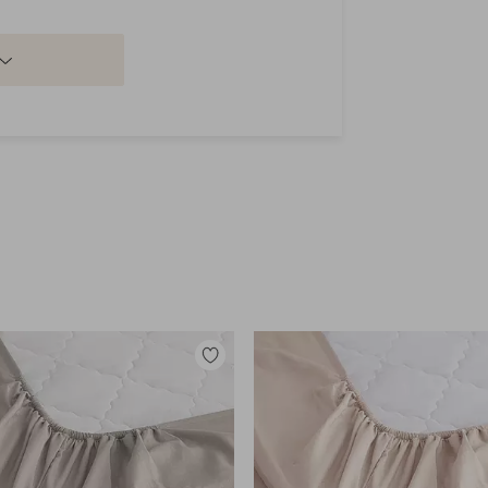
Tilføj
til
favoritter