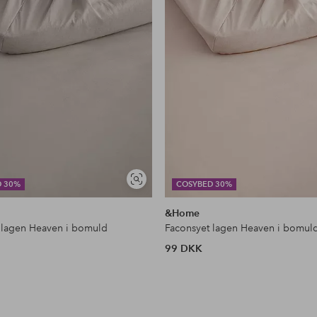
Se
D 30%
COSYBED 30%
lignende
&Home
 lagen Heaven i bomuld
Faconsyet lagen Heaven i bomul
99 DKK