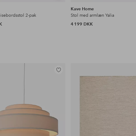
lignende
Kave Home
isebordsstol 2-pak
Stol med armlæn Yalia
K
4 199 DKK
Tilføj
til
favoritter