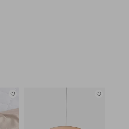
Tilføj
Tilføj
til
til
favoritter
favoritter