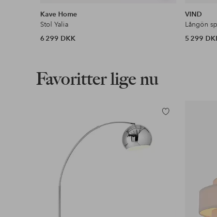
lignende
Kave Home
VIND
Stol Yalia
Långön sp
6 299 DKK
5 299 DK
Favoritter lige nu
Tilføj
til
favoritter