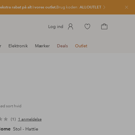
kstra rabat på alt i vores outlet.
Brug koden:
ALLOUTLET
Luk
Gå
Log ind
til
Gå
favoritmarkerede
til
r
Elektronik
Mærker
Deals
Outlet
produkter
indkøbskurven
nød sort hvid
1
1 anmeldelse
Home
Stol - Hattie