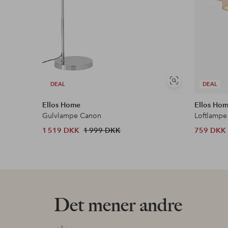
Se
DEAL
DEAL
lignende
Ellos Home
Ellos Ho
Gulvlampe Canon
Loftlampe
1 519 DKK
1 999 DKK
759 DKK
Det mener andre