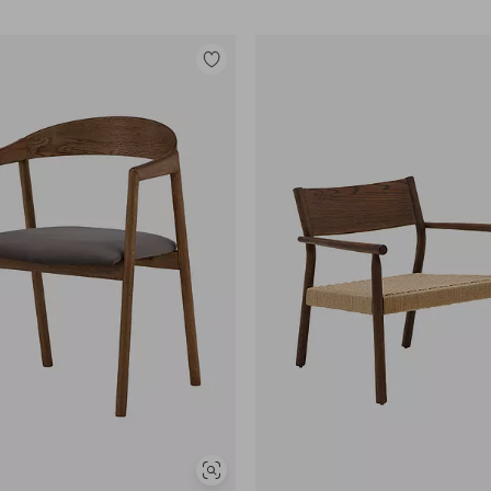
Tilføj
til
favoritter
Se