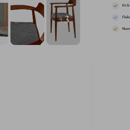
Fri f
+3
Flek
Nem 