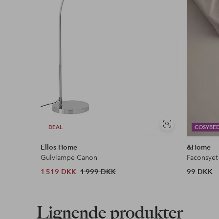
Læs mere
Se
DEAL
COSYBE
lignende
Ellos Home
&Home
Gulvlampe Canon
Faconsyet
1 519 DKK
1 999 DKK
99 DKK
Lignende produkter