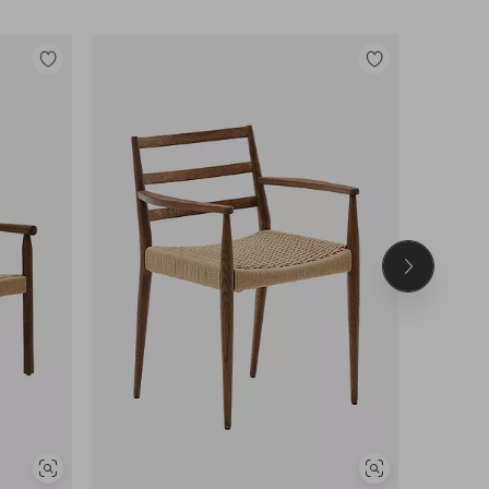
Tilføj
Tilføj
til
til
favoritter
favoritter
Næste
produkt
Se
Se