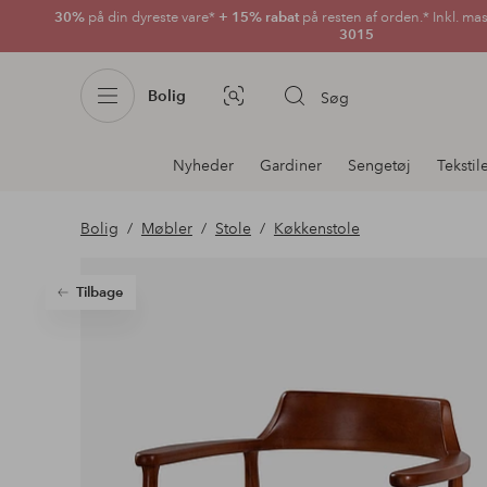
30%
på din dyreste vare*
+ 15% rabat
på resten af orden.* Inkl. ma
3015
Bolig
Søg
Billedsøgning
Afdelningsnavigation
Nyheder
Gardiner
Sengetøj
Tekstil
Bolig
Møbler
Stole
Køkkenstole
Tilbage