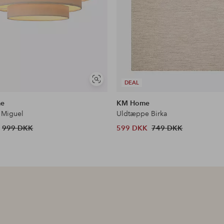
Se
DEAL
lignende
me
KM Home
 Miguel
Uldtæppe Birka
999 DKK
599 DKK
749 DKK