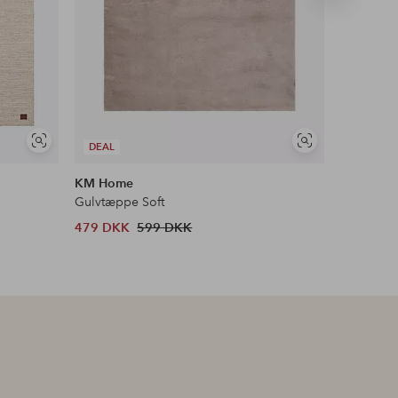
produkt
Se
Se
DEAL
DEAL
lignende
lignende
KM Home
Spinder 
Gulvtæppe Soft
Skostativ
479 DKK
599 DKK
1 306 D