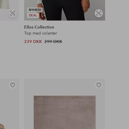
NYHED!
Se
Se
DEAL
lignende
lignende
Ellos Collection
Mango
Top med volanter
Trøje Swe
239 DKK
299 DKK
599 DKK
Tilføj
Tilføj
til
til
favoritter
favoritter