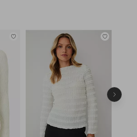
Tilføj
Tilføj
til
til
favoritter
favoritter
Næste
produkt