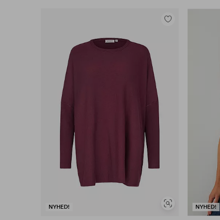
Tilføj
til
favoritter
Se
NYHED!
NYHED!
lignende