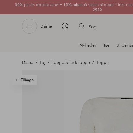
30%
på din dyreste vare*
+ 15% rabat
på resten af orden.* Inkl. ma
3015
Dame
Søg
Billedsøgning
Afdelningsnavigation
Nyheder
Tøj
Undertø
Dame
Tøj
Toppe & tank-toppe
Toppe
Tilbage