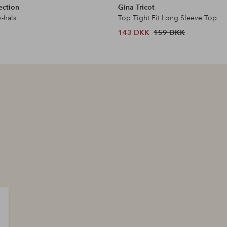
ection
Gina Tricot
-hals
Top Tight Fit Long Sleeve Top
143 DKK
159 DKK