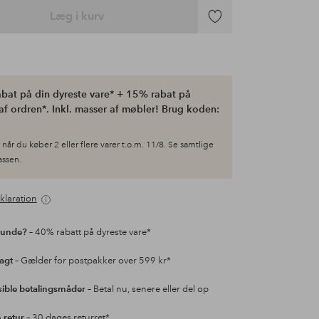
Læg i kurv
Tilføj
til
favoritter
bat på din dyreste vare* + 15% rabat på
af ordren*. Inkl. masser af møbler! Brug koden:
når du køber 2 eller flere varer t.o.m. 11/8. Se samtlige
kassen.
klaration
kunde?
– 40% rabatt på dyreste vare*
ragt
– Gælder for postpakker over 599 kr*
sible betalingsmåder
– Betal nu, senere eller del op
retur
– 30 dages returret*