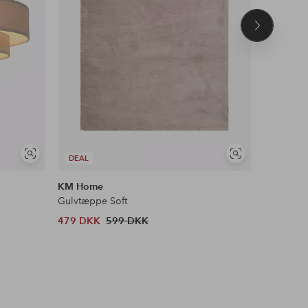
Næste
produkt
Se
Se
DEAL
DEAL
lignende
lignende
KM Home
&Home
Gulvtæppe Soft
Ryatæppe
479 DKK
599 DKK
303 DKK