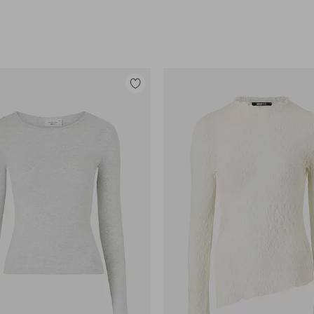
Tilføj
til
favoritter