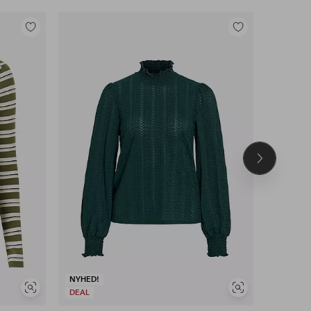
Tilføj
Tilføj
til
til
favoritter
favoritter
Næste
produkt
NYHED!
NYHED!
Se
Se
DEAL
DEAL
lignende
lignende