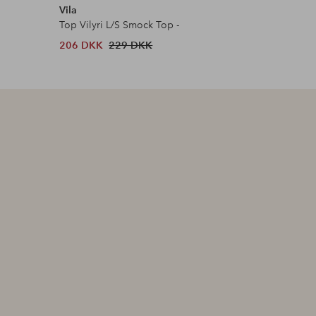
Vila
Second F
Top Vilyri L/S Smock Top -
T-shirt Va
206 DKK
229 DKK
629 DKK