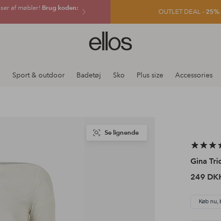
sser af møbler!
Brug koden:
OUTLET DEAL -
25% e
Ellos
logo
-
gå
j
Sport & outdoor
Badetøj
Sko
Plus size
Accessories
til
forsiden
Se lignende
Gina Tri
249 DK
Køb nu, 