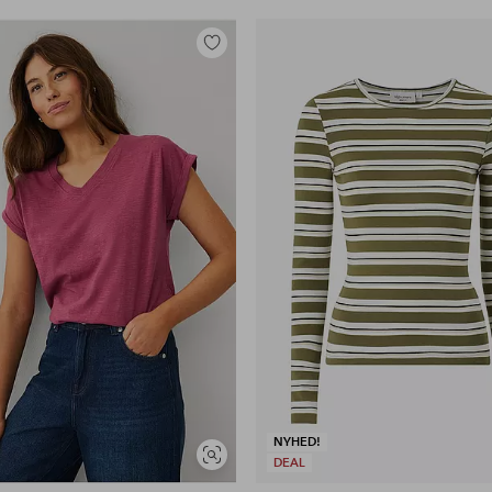
Tilføj
til
favoritter
NYHED!
Se
DEAL
lignende