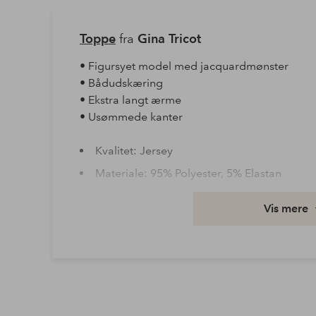
Toppe
fra
Gina Tricot
• Figursyet model med jacquardmønster
• Bådudskæring
• Ekstra langt ærme
• Usømmede kanter
Kvalitet: Jersey
Materiale: 95% Polyester, 5% Elastan
Vask: Maskinvask 30°
Vis mere
Varenummer: 2024785-01-XS
Download højopløst billede
Fri fragt