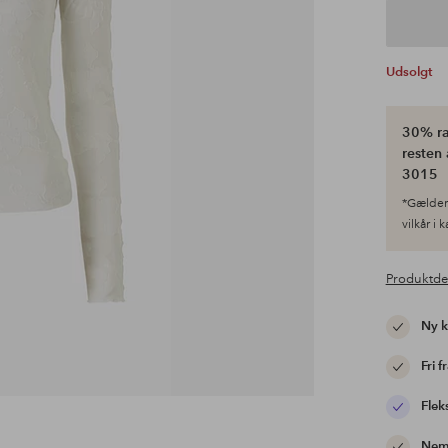
Udsolgt
30% ra
resten 
3015
*Gælder 
vilkår i 
Produktde
Ny 
Fri f
Flek
Nem 