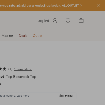
kstra rabat på alt i vores outlet.
Brug koden:
ALLOUTLET
Luk
Gå
Log ind
til
Gå
favoritmarkerede
til
Mærker
Deals
Outlet
produkter
indkøbskurven
1
1 anmeldelse
cot
Top Boatneck Top
K
betal senere.
Læs mere