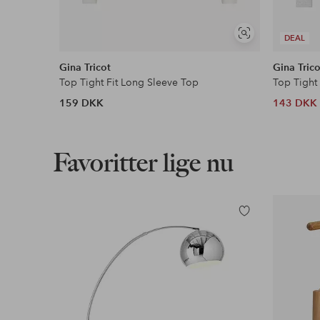
Se
DEAL
lignende
Gina Tricot
Gina Trico
Top Tight Fit Long Sleeve Top
Top Tight
159 DKK
143 DKK
Favoritter lige nu
Tilføj
til
favoritter