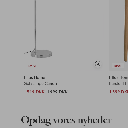
Se
DEAL
DEAL
lignende
Ellos Home
Ellos Ho
Gulvlampe Canon
Barstol Ell
1 519 DKK
1 999 DKK
1 599 DK
Opdag vores nyheder