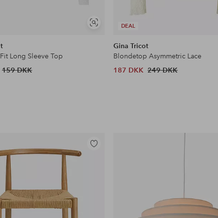
Se
DEAL
lignende
t
Gina Tricot
 Fit Long Sleeve Top
Blondetop Asymmetric Lace
159 DKK
187 DKK
249 DKK
Tilføj
til
favoritter