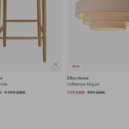
Se
DEAL
lignende
me
Ellos Home
inita
Loftlampe Miguel
K
1 999 DKK
759 DKK
999 DKK