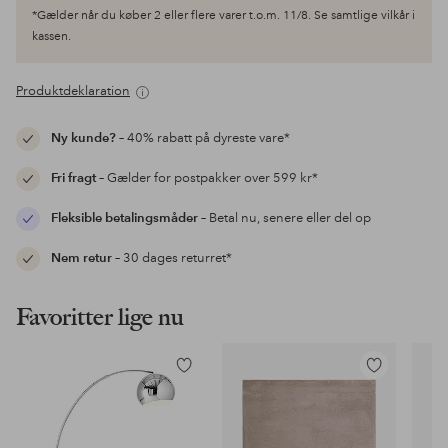
*Gælder når du køber 2 eller flere varer t.o.m. 11/8. Se samtlige vilkår i
kassen.
Produktdeklaration
Ny kunde?
– 40% rabatt på dyreste vare*
Fri fragt
– Gælder for postpakker over 599 kr*
Fleksible betalingsmåder
– Betal nu, senere eller del op
Nem retur
– 30 dages returret*
Favoritter lige nu
Tilføj
Tilføj
til
til
favoritter
favoritter