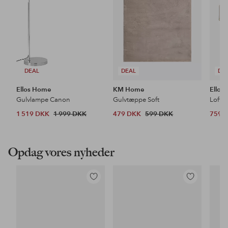
DEAL
DEAL
DE
Ellos Home
KM Home
Ellos
Gulvlampe Canon
Gulvtæppe Soft
Loftl
1 519 DKK
1 999 DKK
479 DKK
599 DKK
759 
Opdag vores nyheder
Tilføj
Tilføj
til
til
favoritter
favoritter