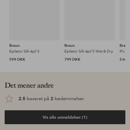
Braun
Braun
Brau
Epilator Silk·épil 3
Epilator Silk·épil 5 Wet & Dry
599 DKK
799 DKK
5 64
Det mener andre
2.5
baseret på
2
bedømmelser
Vis alle anmeldelser (1)