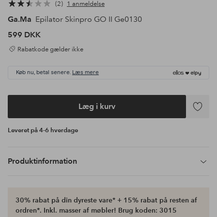
2
1 anmeldelse
Ga.Ma
Epilator Skinpro GO II Ge0130
599 DKK
Rabatkode gælder ikke
Køb nu, betal senere.
Læs mere
Læg i kurv
Tilføj
til
Leveret på 4-6 hverdage
favoritte
Produktinformation
30% rabat på din dyreste vare* + 15% rabat på resten af
ordren*. Inkl. masser af møbler! Brug koden: 3015