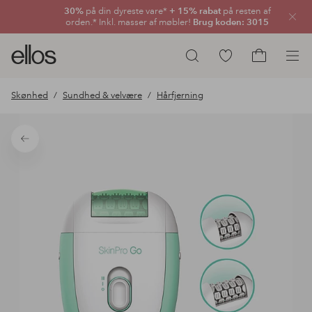
30%
på din dyreste vare*
+ 15% rabat
på resten af
Luk
orden.* Inkl. masser af møbler!
Brug koden: 3015
Ellos
Gå
Søg
logo
til
Gå
-
favoritmarkerede
til
Skønhed
Sundhed & velvære
Hårfjerning
gå
produkter
indkøbskur
til
forsiden
Tilbage