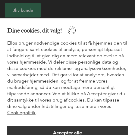
Bliv kunde
* Se tilbudsbetingelser ved registrering
Dine cookies, dit valg!
Ellos bruger nødvendige cookies til at få hjemmesiden til
Har du brug for hjælp?
at fungere samt cookies til analyse, personligt tilpasset
indhold og til at give dig en mere relevant oplevelse på
Du kan finde svar på de oftest stillede spørgsmål i vores FAQ.
vores hjemmeside. Vi deler disse personlige data og
Du kan også finde oplysninger om, hvordan du kontakter os.
disse cookies med de reklame- og analysevirksomheder,
vi samarbejder med. Det gør vi for at analysere, hvordan
Kundeservice
Bestilling
Betalingsmåde
Le
du bruger hjemmesiden, og for at fremme vores
markedsføring, så du kan modtage mere personligt
tilpassede annoncer. Ved at klikke på Accepter giver du
dit samtykke til vores brug af cookies. Du kan tilpasse
Mine sider
dine valg under Indstillinger og læse mere i vores
Cookiepolitik
.
Om Ellos
Accepter alle