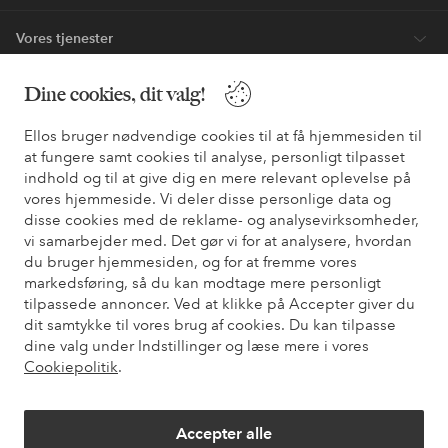
Bliv kunde
* Se tilbudsbetingelser ved registrering
Dine cookies, dit valg!
Ellos bruger nødvendige cookies til at få hjemmesiden til
Har du brug for hjælp?
at fungere samt cookies til analyse, personligt tilpasset
indhold og til at give dig en mere relevant oplevelse på
Du kan finde svar på de oftest stillede spørgsmål i vores FAQ.
vores hjemmeside. Vi deler disse personlige data og
Du kan også finde oplysninger om, hvordan du kontakter os.
disse cookies med de reklame- og analysevirksomheder,
vi samarbejder med. Det gør vi for at analysere, hvordan
Kundeservice
Bestilling
Betalingsmåde
Le
du bruger hjemmesiden, og for at fremme vores
markedsføring, så du kan modtage mere personligt
tilpassede annoncer. Ved at klikke på Accepter giver du
dit samtykke til vores brug af cookies. Du kan tilpasse
Mine sider
dine valg under Indstillinger og læse mere i vores
Cookiepolitik
.
Om Ellos
Accepter alle