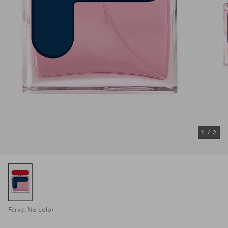
1
/
2
Farve: No color