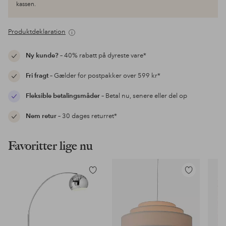
kassen.
Produktdeklaration
Ny kunde?
– 40% rabatt på dyreste vare*
Fri fragt
– Gælder for postpakker over 599 kr*
Fleksible betalingsmåder
– Betal nu, senere eller del op
Nem retur
– 30 dages returret*
Favoritter lige nu
Tilføj
Tilføj
til
til
favoritter
favoritter