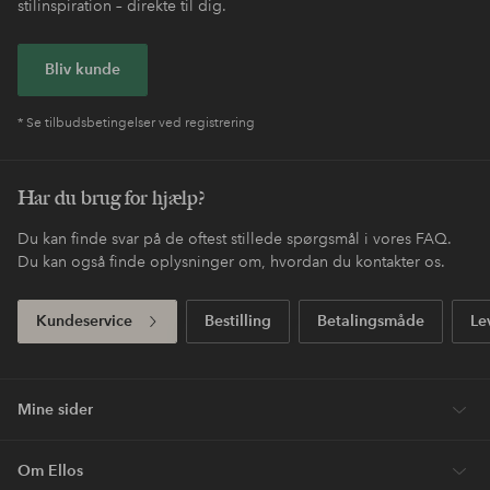
Nem retur
30 dages returret*
Fri fragt
Gælder for postpakker over 599 DKK
Betal med elpy. Les mer i
Shop nu, betal senere
kassen.
Express
Få din pakke allerede i morgen*
Dit første køb? Vi giver dig 40% rabat på den
dyreste* vare.
Nyheder hver uge, eksklusive tilbud og en stor dosis
stilinspiration – direkte til dig.