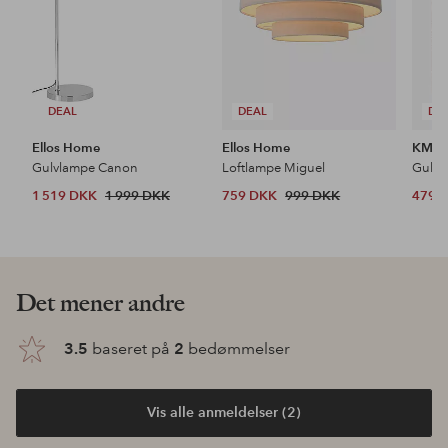
DEAL
DEAL
DE
Ellos Home
Ellos Home
KM H
Gulvlampe Canon
Loftlampe Miguel
Gulvt
1 519 DKK
1 999 DKK
759 DKK
999 DKK
479 
Opdag vores nyheder
Tilføj
Tilføj
til
til
favoritter
favoritter