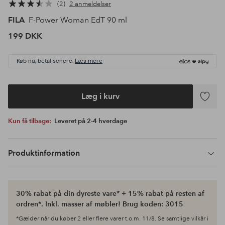
2
2 anmeldelser
FILA
F-Power Woman EdT 90 ml
199 DKK
Køb nu, betal senere.
Læs mere
Læg i kurv
Tilføj
til
Kun få tilbage:
Leveret på 2-4 hverdage
favoritte
Produktinformation
30% rabat på din dyreste vare* + 15% rabat på resten af
ordren*. Inkl. masser af møbler! Brug koden: 3015
*Gælder når du køber 2 eller flere varer t.o.m. 11/8. Se samtlige vilkår i