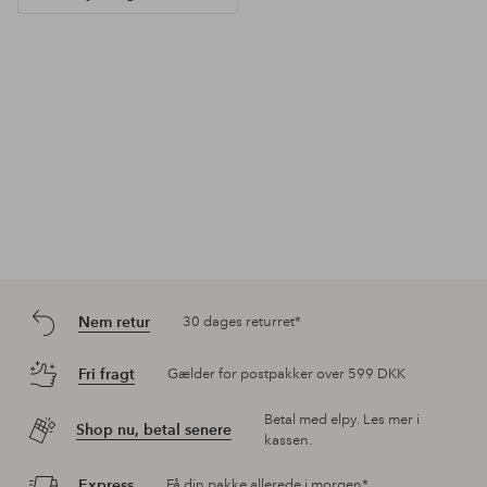
Nem retur
30 dages returret*
Fri fragt
Gælder for postpakker over 599 DKK
Betal med elpy. Les mer i
Shop nu, betal senere
kassen.
Express
Få din pakke allerede i morgen*