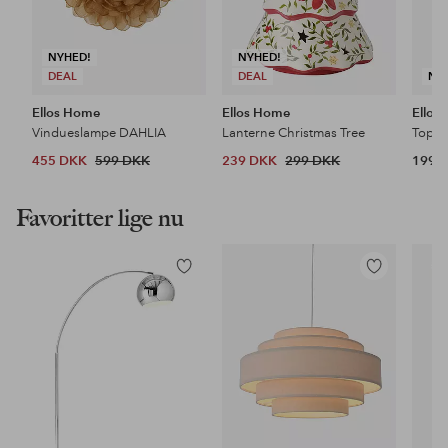
NYHED!
NYHED!
DEAL
DEAL
NY
Ellos Home
Ellos Home
Ellos
Vindueslampe DAHLIA
Lanterne Christmas Tree
Topstj
455 DKK
599 DKK
239 DKK
299 DKK
199 
Favoritter lige nu
Tilføj
Tilføj
til
til
favoritter
favoritter