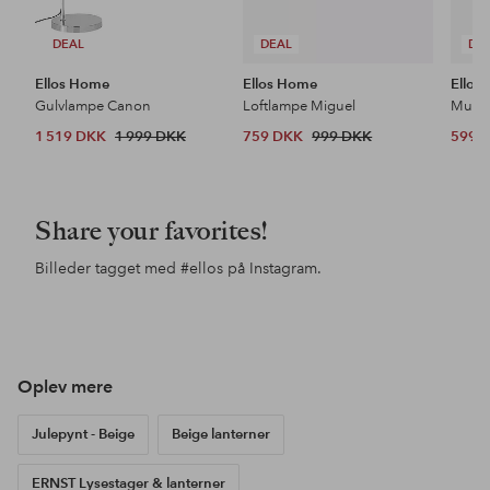
DEAL
DEAL
DE
Ellos Home
Ellos Home
Ellos
Gulvlampe Canon
Loftlampe Miguel
1 519 DKK
1 999 DKK
759 DKK
999 DKK
599 
Share your favorites!
Billeder tagget med
#ellos
på Instagram.
Opslag
pandaskreationer
Opslag
butikspan
Ops
styl
offentliggjort
offentliggjort
offe
af
af
af
Oplev mere
Julepynt - Beige
Beige lanterner
ERNST Lysestager & lanterner