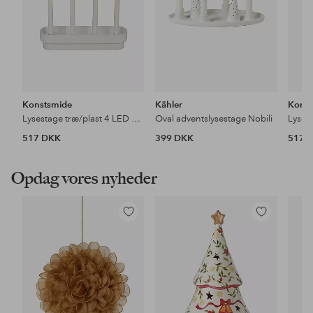
Konstsmide
Kähler
Konst
Lysestage træ/plast 4 LED 23cm
Oval adventslysestage Nobili
517 DKK
399 DKK
517 
Opdag vores nyheder
Tilføj
Tilføj
til
til
favoritter
favoritter