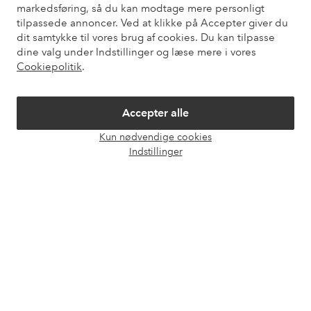
Kundeservice
Bestilling
Betalingsmåde
Le
markedsføring, så du kan modtage mere personligt
tilpassede annoncer. Ved at klikke på Accepter giver du
dit samtykke til vores brug af cookies. Du kan tilpasse
dine valg under Indstillinger og læse mere i vores
Mine sider
Cookiepolitik
.
Om Ellos
Accepter alle
Kun nødvendige cookies
Vores tjenester
Åbn
Indstillinger
chat
Vilkår
Venner
Sikre betalinger - betal nu eller del op
Vil du vide mere om
vores betalingsmuligheder
?