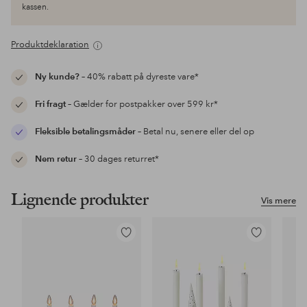
kassen.
Produktdeklaration
Ny kunde?
– 40% rabatt på dyreste vare*
Fri fragt
– Gælder for postpakker over 599 kr*
Fleksible betalingsmåder
– Betal nu, senere eller del op
Nem retur
– 30 dages returret*
Lignende produkter
Vis mere
Tilføj
Tilføj
til
til
favoritter
favoritter