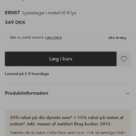
ERNST
Lysestage i metal til 4 lys
349 DKK
Køb nu, betal senere.
Læs mere
Læg i kurv
Tilføj
til
Leveret på 2-4 hverdage
favoritte
Produktinformation
30% rabat på din dyreste vare* + 15% rabat på resten af
ordren*. Inkl. masser af møbler! Brug koden: 3015
*Gælder når du køber 2 eller flere varer t.o.m. 11/8. Se samtlige vilkår i