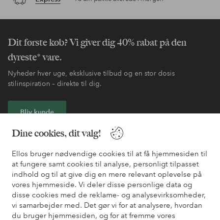
Dit første køb? Vi giver dig 40% rabat på den
dyreste* vare.
Nyheder hver uge, eksklusive tilbud og en stor dosis
stilinspiration – direkte til dig.
Bliv kunde
Dine cookies, dit valg!
* Se tilbudsbetingelser ved registrering
Ellos bruger nødvendige cookies til at få hjemmesiden til
at fungere samt cookies til analyse, personligt tilpasset
Har du brug for hjælp?
indhold og til at give dig en mere relevant oplevelse på
vores hjemmeside. Vi deler disse personlige data og
Du kan finde svar på de oftest stillede spørgsmål i vores FAQ.
disse cookies med de reklame- og analysevirksomheder,
Du kan også finde oplysninger om, hvordan du kontakter os.
vi samarbejder med. Det gør vi for at analysere, hvordan
du bruger hjemmesiden, og for at fremme vores