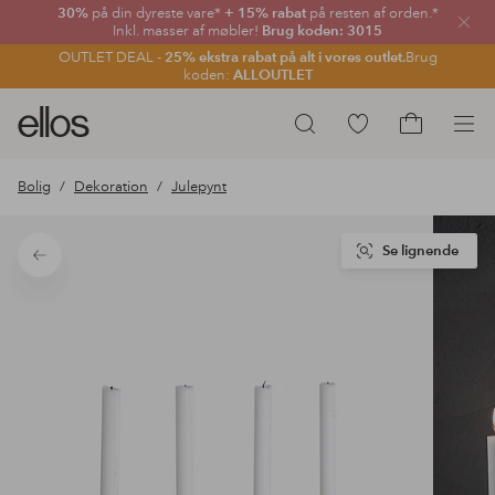
30%
på din dyreste vare*
+ 15% rabat
på resten af orden.*
Luk
Inkl. masser af møbler!
Brug koden: 3015
OUTLET DEAL -
25% ekstra rabat på alt i vores outlet.
Brug
koden:
ALLOUTLET
Ellos
Gå
Søg
logo
til
Gå
-
favoritmarkerede
til
Bolig
Dekoration
Julepynt
gå
produkter
indkøbskur
til
forsiden
Se lignende
Tilbage