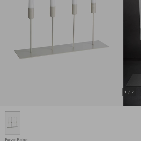
1
/
2
Farve: Beige