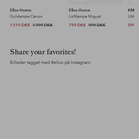
Ellos Home
Ellos Home
KM H
Gulvlampe Canon
Loftlampe Miguel
Uldtæ
1 519 DKK
1 999 DKK
759 DKK
999 DKK
599 
Share your favorites!
Billeder tagget med
#ellos
på Instagram.
Opslag
siljeholiman
Opslag
nytthusmedutsikt
Ops
vil
offentliggjort
offentliggjort
offe
af
af
af