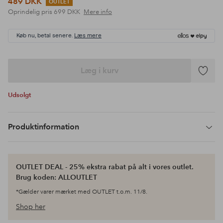
489 DKK
OUTLET
Oprindelig pris
699 DKK
Mere info
Køb nu, betal senere.
Læs mere
Læg i kurv
Tilføj
til
Udsolgt
favoritte
Produktinformation
OUTLET DEAL - 25% ekstra rabat på alt i vores outlet.
Brug koden: ALLOUTLET
*Gælder varer mærket med OUTLET t.o.m. 11/8.
Shop her