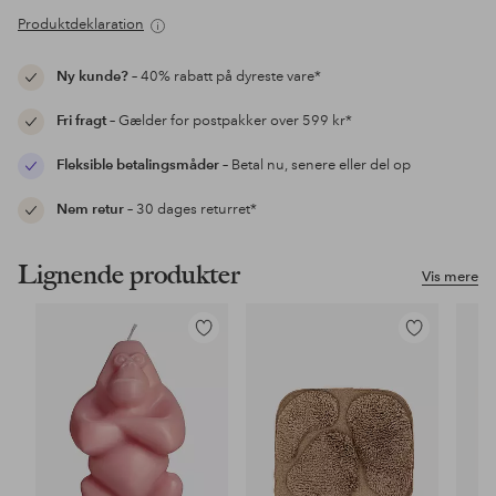
Produktdeklaration
Ny kunde?
– 40% rabatt på dyreste vare*
Fri fragt
– Gælder for postpakker over 599 kr*
Fleksible betalingsmåder
– Betal nu, senere eller del op
Nem retur
– 30 dages returret*
Lignende produkter
Vis mere
Tilføj
Tilføj
til
til
favoritter
favoritter