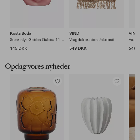
Kosta Boda
VIND
VIND
Stearinlys Gabba Gabba 11,5Cm
Vægdekoration Jakobsö
Vægde
145 DKK
549 DKK
549 
Opdag vores nyheder
Tilføj
Tilføj
til
til
favoritter
favoritter