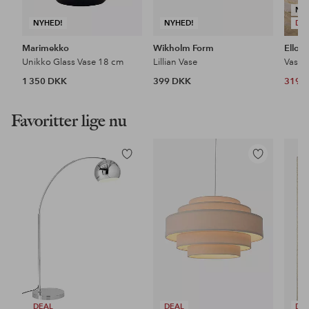
NY
NYHED!
NYHED!
DE
Marimekko
Wikholm Form
Ellos
Unikko Glass Vase 18 cm
Lillian Vase
Vase 
1 350 DKK
399 DKK
319 
Favoritter lige nu
Tilføj
Tilføj
til
til
favoritter
favoritter
DEAL
DEAL
DE