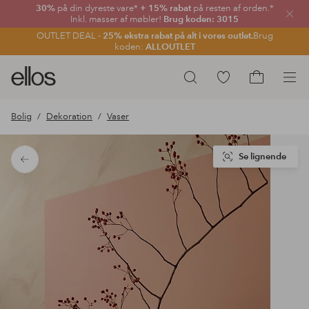
30%
på din dyreste vare*
+ 15% rabat
på resten af orden.*
Luk
Inkl. masser af møbler!
Brug koden: 3015
OUTLET DEAL -
25% ekstra rabat på alt i vores outlet.
Brug
koden:
ALLOUTLET
Ellos
Gå
Søg
logo
til
Gå
-
favoritmarkerede
til
Bolig
Dekoration
Vaser
gå
produkter
indkøbskur
til
forsiden
Se lignende
Tilbage