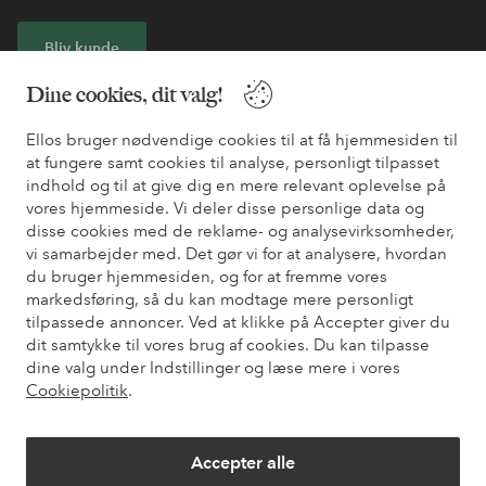
Bliv kunde
Dine cookies, dit valg!
* Se tilbudsbetingelser ved registrering
Ellos bruger nødvendige cookies til at få hjemmesiden til
at fungere samt cookies til analyse, personligt tilpasset
Har du brug for hjælp?
indhold og til at give dig en mere relevant oplevelse på
vores hjemmeside. Vi deler disse personlige data og
Du kan finde svar på de oftest stillede spørgsmål i vores FAQ.
disse cookies med de reklame- og analysevirksomheder,
Du kan også finde oplysninger om, hvordan du kontakter os.
vi samarbejder med. Det gør vi for at analysere, hvordan
du bruger hjemmesiden, og for at fremme vores
Kundeservice
Bestilling
Betalingsmåde
Le
markedsføring, så du kan modtage mere personligt
tilpassede annoncer. Ved at klikke på Accepter giver du
dit samtykke til vores brug af cookies. Du kan tilpasse
dine valg under Indstillinger og læse mere i vores
Mine sider
Cookiepolitik
.
Om Ellos
Accepter alle