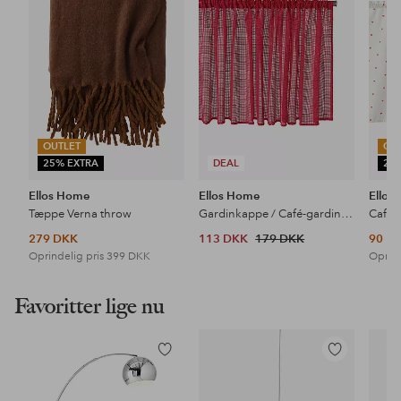
favoritter
favoritter
OUTLET
OU
25% EXTRA
DEAL
25
Ellos Home
Ellos Home
Ellos
Tæppe Verna throw
Gardinkappe / Café-gardin Edda
Café-g
279 DKK
113 DKK
179 DKK
90 D
Oprindelig pris
399 DKK
Oprind
Favoritter lige nu
Tilføj
Tilføj
til
til
favoritter
favoritter