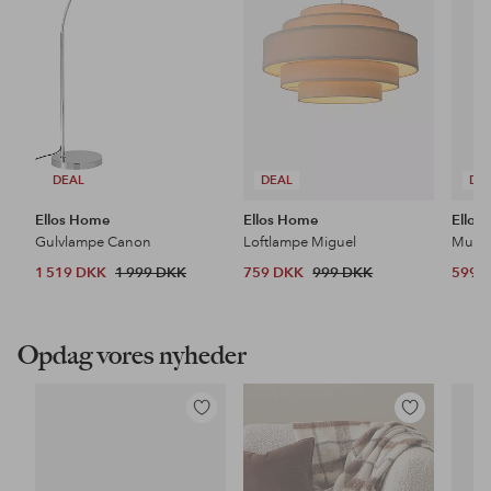
DEAL
DEAL
DE
Ellos Home
Ellos Home
Ellos
Gulvlampe Canon
Loftlampe Miguel
1 519 DKK
1 999 DKK
759 DKK
999 DKK
599 
Opdag vores nyheder
Tilføj
Tilføj
til
til
favoritter
favoritter