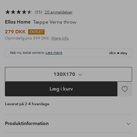
55
20 anmeldelser
Ellos Home
Tæppe Verna throw
279 DKK
OUTLET
Oprindelig pris
399 DKK
Mere info
Køb nu, betal senere.
Læs mere
130X170
Læg i kurv
Tilføj
til
Leveret på 2-4 hverdage
favoritte
Produktinformation