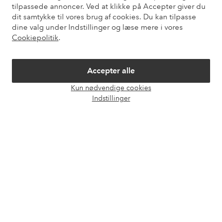
tilpassede annoncer. Ved at klikke på Accepter giver du
dit samtykke til vores brug af cookies. Du kan tilpasse
dine valg under Indstillinger og læse mere i vores
Mine sider
Cookiepolitik
.
Om Ellos
Accepter alle
Vores tjenester
Kun nødvendige cookies
Åbn
Indstillinger
chat
Vilkår
Venner
Sikre betalinger - betal nu eller del op
Vil du vide mere om
vores betalingsmuligheder
?
elpy
elpy