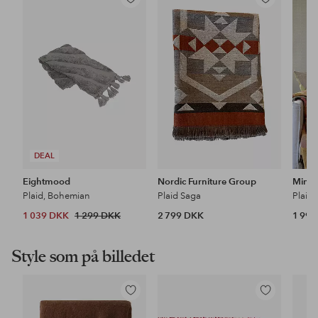
Tilføj
Tilføj
til
til
favoritter
favoritter
DEAL
Eightmood
Nordic Furniture Group
Mimo
Plaid, Bohemian
Plaid Saga
Plaid 
1 039 DKK
1 299 DKK
2 799 DKK
1 99
Style som på billedet
Tilføj
Tilføj
til
til