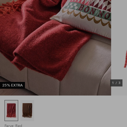
1
/
3
25% EXTRA
Farve: Rød