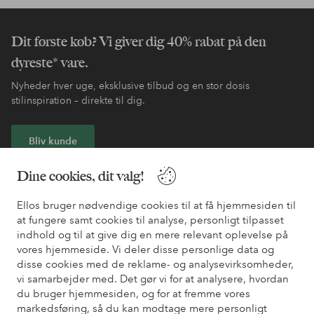
Dit første køb? Vi giver dig 40% rabat på den
dyreste* vare.
Nyheder hver uge, eksklusive tilbud og en stor dosis
stilinspiration – direkte til dig.
Bliv kunde
Dine cookies, dit valg!
* Se tilbudsbetingelser ved registrering
Ellos bruger nødvendige cookies til at få hjemmesiden til
at fungere samt cookies til analyse, personligt tilpasset
Har du brug for hjælp?
indhold og til at give dig en mere relevant oplevelse på
Du kan finde svar på de oftest stillede spørgsmål i vores FAQ.
vores hjemmeside. Vi deler disse personlige data og
Du kan også finde oplysninger om, hvordan du kontakter os.
disse cookies med de reklame- og analysevirksomheder,
vi samarbejder med. Det gør vi for at analysere, hvordan
du bruger hjemmesiden, og for at fremme vores
Kundeservice
Bestilling
Betalingsmåde
Le
markedsføring, så du kan modtage mere personligt