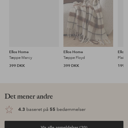
Ellos Home
Ellos Home
Ellos
Tæppe Marcy
Tæppe Floyd
Plaid 
399 DKK
399 DKK
199 
Det mener andre
4.3
baseret på
55
bedømmelser
Vis alle anmeldelser (20)