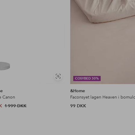
Se
COSYBED 30%
lignende
me
&Home
e Canon
Faconsyet lagen Heaven i bomul
K
1 999 DKK
99 DKK