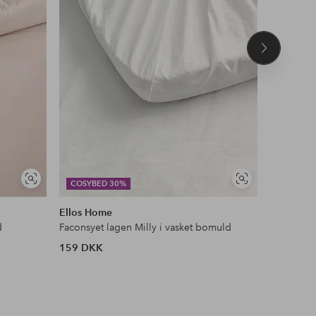
Næste
produkt
Se
Se
COSYBED 30%
DEAL
lignende
lignende
Ellos Home
Ellos Ho
d
Faconsyet lagen Milly i vasket bomuld
Loftlampe
159 DKK
759 DKK