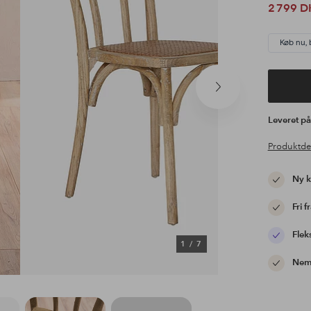
2 799 D
Køb nu, 
Næste
produkt
Leveret p
Produktde
Ny 
Fri f
Flek
1
/
7
Nem 