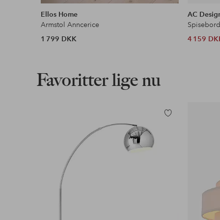
lignende
Ellos Home
AC Design
Armstol Anncerice
1 799 DKK
4 159 DK
Favoritter lige nu
Tilføj
til
favoritter