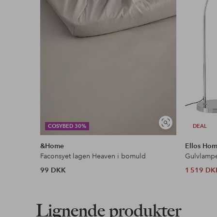
Faktura & Konto
Vores mest fordelagtige betalingsmetode
Læs mere
Se
COSYBED 30%
DEAL
lignende
&Home
Ellos Ho
Faconsyet lagen Heaven i bomuld
Gulvlamp
99 DKK
1 519 DK
Lignende produkter