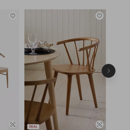
Tilføj
Tilføj
til
til
favoritter
favoritter
Næste
produkt
Se
Se
DEAL
DEAL