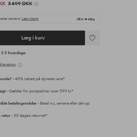
KK
3 499 DKK
betal senere.
Læs mere
Læg i kurv
Tilføj
til
å 3-5 hverdage
favoritter
klaration
kunde?
– 40% rabatt på dyreste vare*
ragt
– Gælder for postpakker over 599 kr*
sible betalingsmåder
– Betal nu, senere eller del op
retur
– 30 dages returret*