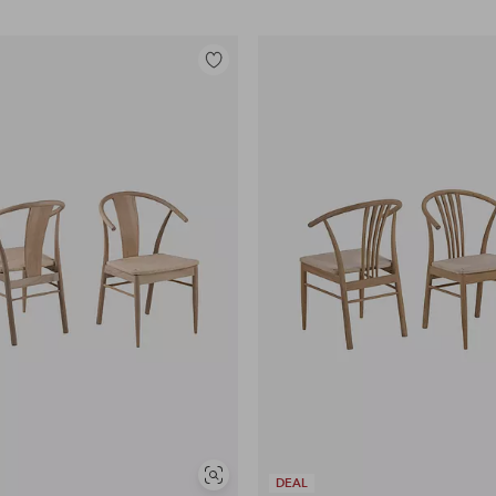
Tilføj
til
favoritter
Se
DEAL