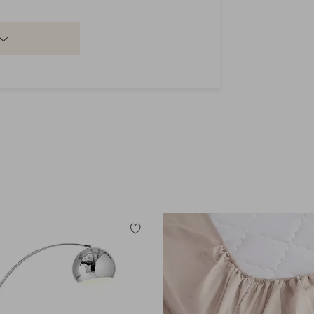
Tilføj
til
favoritter