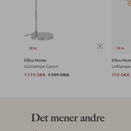
Se
DEAL
DEAL
lignende
Ellos Home
Ellos Ho
Gulvlampe Canon
Loftlampe
1 519 DKK
1 999 DKK
759 DKK
Det mener andre