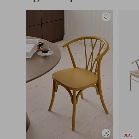
Tilføj
til
favoritter
Se
DEAL