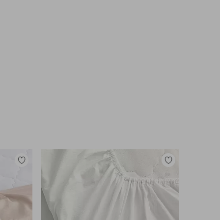
Tilføj
Tilføj
til
til
favoritter
favoritter