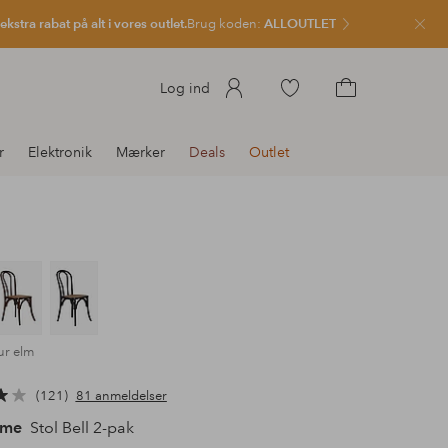
kstra rabat på alt i vores outlet.
Brug koden:
ALLOUTLET
Luk
Gå
Log ind
til
Gå
favoritmarkerede
til
r
Elektronik
Mærker
Deals
Outlet
produkter
indkøbskurven
ur elm
121
81 anmeldelser
ome
Stol Bell 2-pak