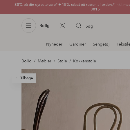
30%
på din dyreste vare*
+ 15% rabat
på resten af orden.* Inkl. ma
3015
Bolig
Søg
Billedsøgning
Afdelningsnavigation
Nyheder
Gardiner
Sengetøj
Tekstil
Bolig
Møbler
Stole
Køkkenstole
Tilbage