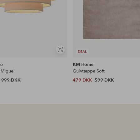
Se
DEAL
lignende
me
KM Home
 Miguel
Gulvtæppe Soft
999 DKK
479 DKK
599 DKK