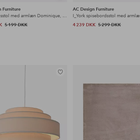
lignende
 Furniture
AC Design Furniture
Spisebordsstol med armlæn Dominique, 2-pak
I_York spisebordsstol med armlæ
K
5 199 DKK
4 239 DKK
5 299 DKK
Tilføj
til
favoritter