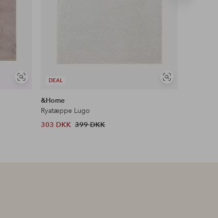
produkt
Se
Se
DEAL
DEAL
lignende
lignende
&Home
Ellos Ho
Ryatæppe Lugo
Multibånd
303 DKK
399 DKK
599 DKK