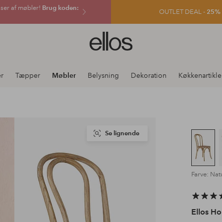
sser af møbler!
Brug koden:
OUTLET DEAL -
25% e
Ellos
logo
-
gå
er
Tæpper
Møbler
Belysning
Dekoration
Køkkenartikle
til
forsiden
Se lignende
Farve: Nat
Ellos H