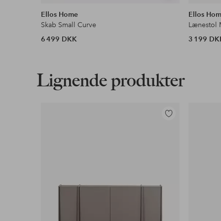
lignende
Ellos Home
Ellos Ho
Skab Small Curve
Lænestol
6 499 DKK
3 199 DK
Lignende produkter
Tilføj
til
favoritter