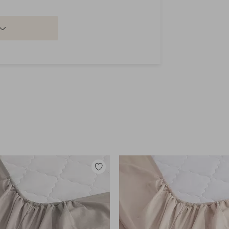
Tilføj
til
favoritter