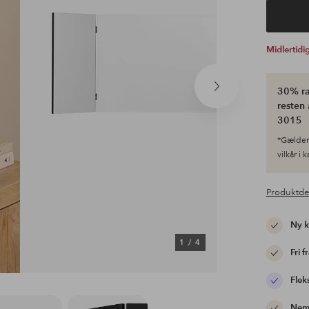
Midlertid
30% ra
Næste
produkt
resten 
3015
*Gælder 
vilkår i 
Produktde
Ny 
1
/
4
Fri f
Flek
Nem 