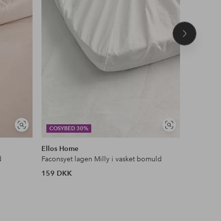
Næste
produkt
Se
Se
COSYBED 30%
DEAL
lignende
lignende
Ellos Home
AC Design
d
Faconsyet lagen Milly i vasket bomuld
Spisebord
159 DKK
1 189 D