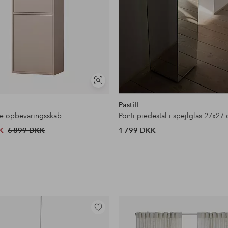
Se
lignende
Pastill
le opbevaringsskab
Ponti piedestal i spejlglas 27x27
K
6 899 DKK
1 799 DKK
Tilføj
til