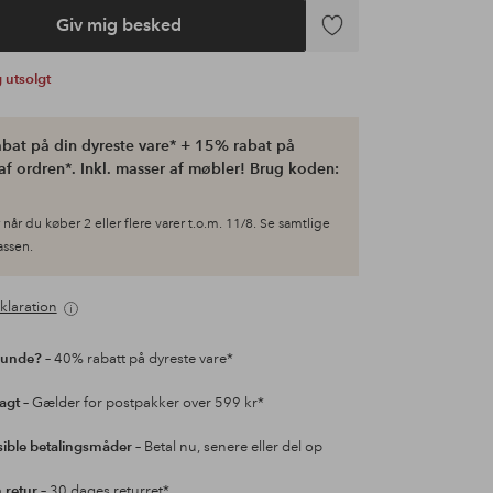
Giv mig besked
Tilføj
til
ig utsolgt
favoritter
bat på din dyreste vare* + 15% rabat på
af ordren*. Inkl. masser af møbler! Brug koden:
når du køber 2 eller flere varer t.o.m. 11/8. Se samtlige
kassen.
klaration
kunde?
– 40% rabatt på dyreste vare*
ragt
– Gælder for postpakker over 599 kr*
sible betalingsmåder
– Betal nu, senere eller del op
retur
– 30 dages returret*