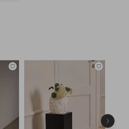
lignende
Tilføj
Tilføj
til
til
favoritter
favoritter
Næste