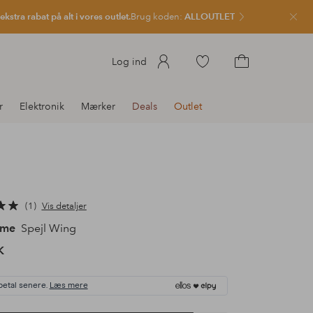
kstra rabat på alt i vores outlet.
Brug koden:
ALLOUTLET
Luk
Gå
Log ind
til
Gå
favoritmarkerede
til
r
Elektronik
Mærker
Deals
Outlet
produkter
indkøbskurven
1
Vis detaljer
ome
Spejl Wing
K
betal senere.
Læs mere