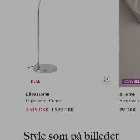
Læs mere
Se
DEAL
COSYBE
lignende
Ellos Home
&Home
Gulvlampe Canon
Faconsyet
1 519 DKK
1 999 DKK
99 DKK
Style som på billedet