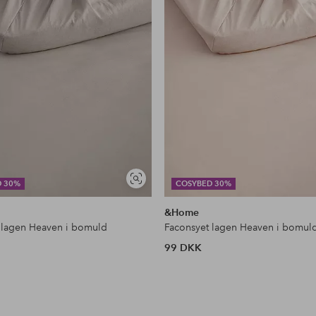
Se
D 30%
COSYBED 30%
lignende
&Home
 lagen Heaven i bomuld
Faconsyet lagen Heaven i bomul
99 DKK