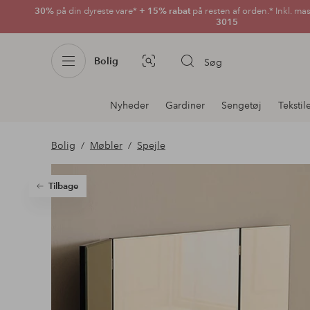
30%
på din dyreste vare*
+ 15% rabat
på resten af orden.* Inkl. ma
3015
Bolig
Søg
Billedsøgning
Afdelningsnavigation
Nyheder
Gardiner
Sengetøj
Tekstil
Bolig
Møbler
Spejle
Tilbage