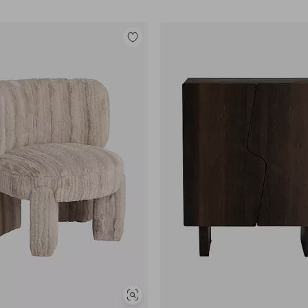
Tilføj
til
favoritter
Se