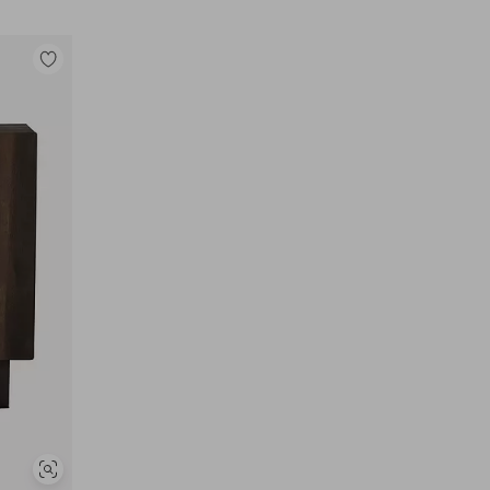
Tilføj
til
favoritter
Se