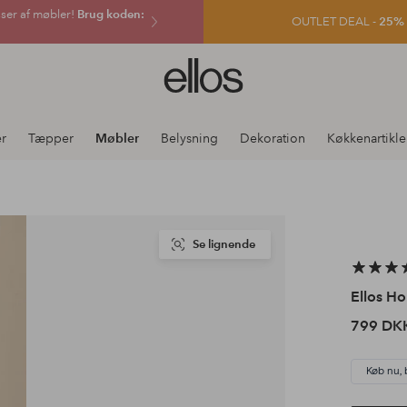
sser af møbler!
Brug koden:
OUTLET DEAL -
25% e
Ellos
logo
-
gå
er
Tæpper
Møbler
Belysning
Dekoration
Køkkenartikle
til
forsiden
Se lignende
Ellos H
799 DK
Køb nu, 