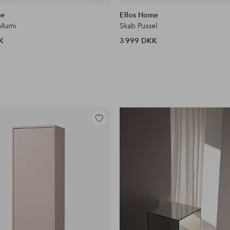
lignende
me
Ellos Home
 Mumi
Skab Pussel
K
3 999 DKK
Tilføj
til
favoritter