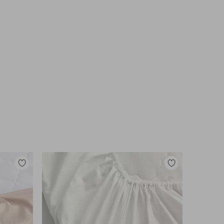
Tilføj
Tilføj
til
til
favoritter
favoritter