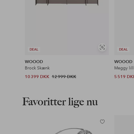
Se
DEAL
DEAL
lignende
WOOOD
WOOOD
Brock Skænk
Meggy lil
10 399 DKK
12 999 DKK
5 519 DK
Favoritter lige nu
Tilføj
til