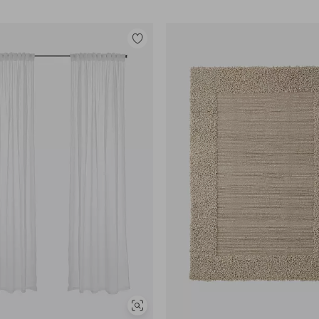
Tilføj
til
favoritter
Se