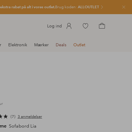
kstra rabat på alt i vores outlet.
Brug koden:
ALLOUTLET
Luk
Gå
Log ind
til
Gå
favoritmarkerede
til
r
Elektronik
Mærker
Deals
Outlet
produkter
indkøbskurven
ur
7
3 anmeldelser
ome
Sofabord Lia