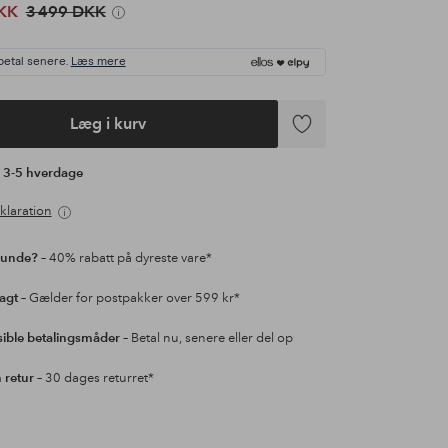
KK
3 499 DKK
betal senere.
Læs mere
Læg i kurv
Tilføj
til
å 3-5 hverdage
favoritter
klaration
kunde?
– 40% rabatt på dyreste vare*
ragt
– Gælder for postpakker over 599 kr*
sible betalingsmåder
– Betal nu, senere eller del op
retur
– 30 dages returret*