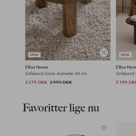
Se
DEAL
DEAL
lignende
Ellos Home
Ellos Ho
Sofabord Grow diameter 60 cm
Sofabord 
2 279 DKK
2 999 DKK
5 199 DK
Favoritter lige nu
Tilføj