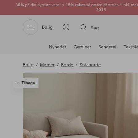
30%
på din dyreste vare*
+ 15% rabat
på resten af orden.* Inkl. ma
3015
Bolig
Søg
Billedsøgning
Afdelningsnavigation
Nyheder
Gardiner
Sengetøj
Tekstil
Bolig
Møbler
Borde
Sofaborde
Tilbage