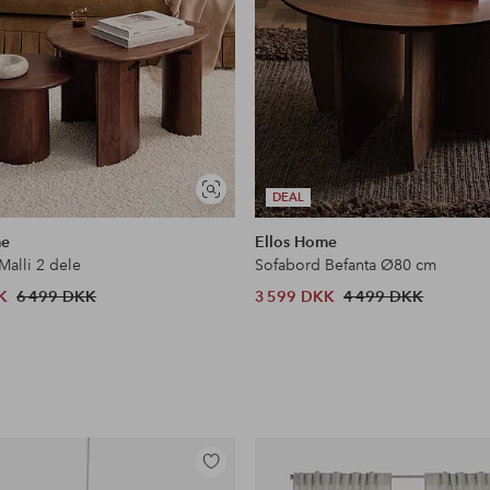
Se
DEAL
lignende
me
Ellos Home
Malli 2 dele
Sofabord Befanta Ø80 cm
K
6 499 DKK
3 599 DKK
4 499 DKK
Tilføj