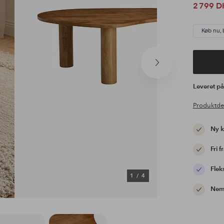
2 799 D
Køb nu, 
Næste
produkt
Leveret p
Produktde
Ny 
Fri f
Flek
1
/
4
Nem 