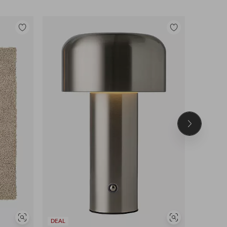
Tilføj
Tilføj
til
til
favoritter
favoritter
Næste
produkt
OUTLET
Se
Se
DEAL
25% EXT