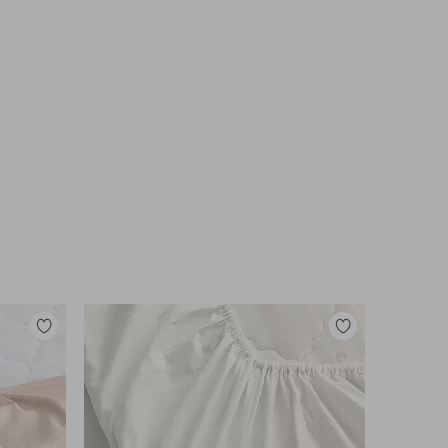
Tilføj
Tilføj
til
til
favoritter
favoritter