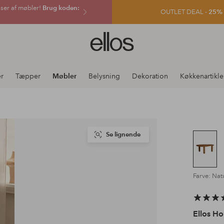
sser af møbler!
Brug koden:
OUTLET DEAL -
25% e
Ellos
logo
-
gå
er
Tæpper
Møbler
Belysning
Dekoration
Køkkenartikle
til
forsiden
Se lignende
Farve: Nat
Ellos H