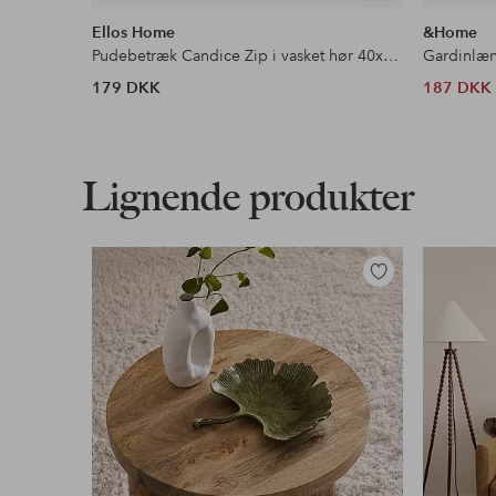
lignende
Ellos Home
&Home
Pudebetræk Candice Zip i vasket hør 40x60 cm
Gardinlæn
179 DKK
187 DKK
Lignende produkter
Tilføj
til
favoritter