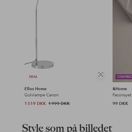
Faktura & Konto
Vores mest fordelagtige betalingsmetode
Læs mere
Se
DEAL
COSYBE
lignende
Ellos Home
&Home
Gulvlampe Canon
Faconsyet
1 519 DKK
1 999 DKK
99 DKK
Style som på billedet