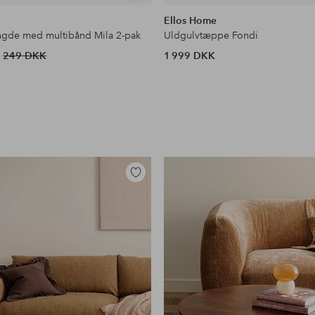
lignende
Ellos Home
gde med multibånd Mila 2-pak
Uldgulvtæppe Fondi
249 DKK
1 999 DKK
Tilføj
til
favoritter