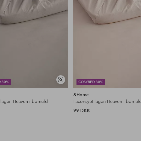
Se
D 30%
COSYBED 30%
lignende
&Home
 lagen Heaven i bomuld
Faconsyet lagen Heaven i bomul
99 DKK