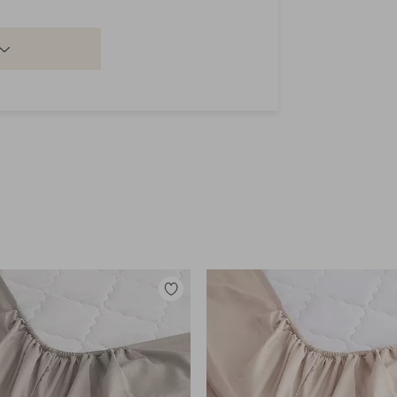
Tilføj
til
favoritter