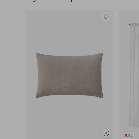
Tilføj
til
favoritter
Se
DEAL