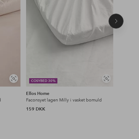
Næste
produkt
Se
Se
COSYBED 30%
DEAL
lignende
lignende
Ellos Home
AC Design
d
Faconsyet lagen Milly i vasket bomuld
Spisebord
159 DKK
1 189 D