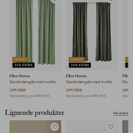
Tilføj
Tilføj
til
til
favoritter
favoritter
OUTLET
OUTLET
OU
25% EXTRA
25% EXTRA
25
Ellos Home
Ellos Home
Ellos
Gardinlængde med multibånd Nora i velour, 2-pak
Gardinlængde med multibånd Nora i velour, 2-pak
299 DKK
299 DKK
389 
Oprindelig pris
499 DKK
Oprindelig pris
499 DKK
Oprind
Lignende produkter
Vis mere
Tilføj
Tilføj