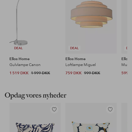
DEAL
DEAL
DE
Ellos Home
Ellos Home
Ellos
Gulvlampe Canon
Loftlampe Miguel
1 519 DKK
1 999 DKK
759 DKK
999 DKK
599 
Opdag vores nyheder
Tilføj
Tilføj
til
til
favoritter
favoritter