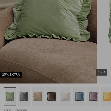
1
/
4
25% EXTRA
Farve: Lysegrøn