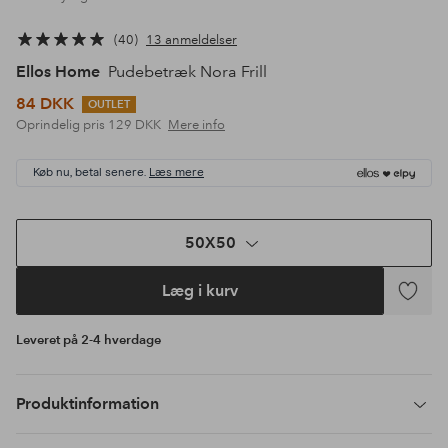
40
13 anmeldelser
Ellos Home
Pudebetræk Nora Frill
84 DKK
OUTLET
Oprindelig pris
129 DKK
Mere info
Køb nu, betal senere.
Læs mere
50X50
Læg i kurv
Tilføj
til
Leveret på 2-4 hverdage
favoritte
Produktinformation