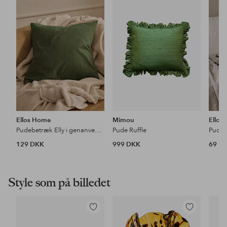
til
til
favoritter
favoritter
Ellos Home
Mimou
Ellos
Pudebetræk Elly i genanvendt halvlinned
Pude Ruffle
Pudeb
129 DKK
999 DKK
69 D
Style som på billedet
Tilføj
Tilføj
til
til