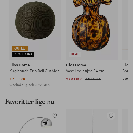
favoritter
favoritter
OUTLET
25% EXTRA
DEAL
Ellos Home
Ellos Home
Ellos
Kuglepude Erin Ball Cushion
Vase Leo højde 24 cm
Bordl
175 DKK
279 DKK
349 DKK
799 
Oprindelig pris
349 DKK
Favoritter lige nu
Tilføj
Tilføj
til
til
favoritter
favoritter