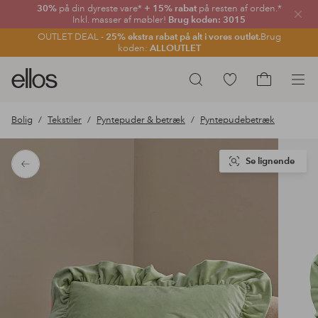
30%
på din dyreste vare*
+ 15% rabat
på resten af orden.*
Luk
Inkl. masser af møbler!
Brug koden: 3015
OUTLET DEAL -
25% ekstra rabat på alt i vores outlet.
Brug
koden:
ALLOUTLET
Ellos
Gå
Søg
logo
til
Gå
-
favoritmarkerede
til
Bolig
Tekstiler
Pyntepuder & betræk
Pyntepudebetræk
gå
produkter
indkøbskur
til
forsiden
Se lignende
Tilbage