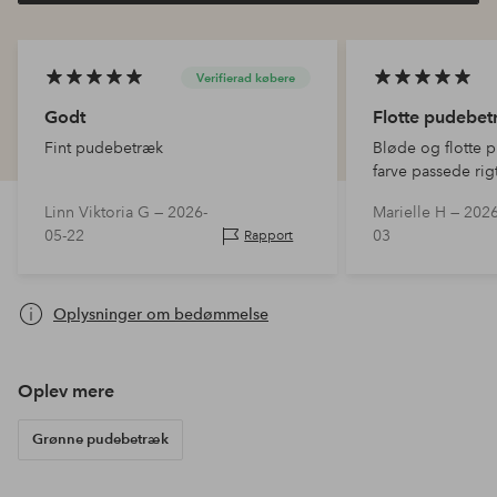
Verifierad købere
Godt
Flotte pudebe
Fint pudebetræk
Bløde og flotte 
farve passede rigt
gul/hvid stribed
Linn Viktoria G —
2026-
Marielle H —
2026
Ellos i samme stø
05-22
03
Rapport
Oplysninger om bedømmelse
Oplev mere
Grønne pudebetræk