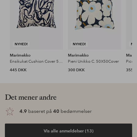
NYHED!
NYHED!
NY
Marimekko
Marimekko
Mari
Ensikukat Cushion Cover 50×50
Pieni Unikko C. 50X50Cover
445 DKK
300 DKK
355 
Det mener andre
4.9
baseret på
40
bedømmelser
Vis alle anmeldelser (13)