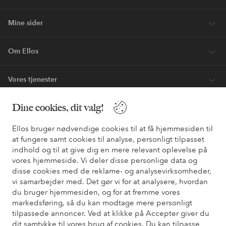
Mine sider
Om Ellos
Vores tjenester
Dine cookies, dit valg!
Vilkår
Ellos bruger nødvendige cookies til at få hjemmesiden til
Venner
at fungere samt cookies til analyse, personligt tilpasset
indhold og til at give dig en mere relevant oplevelse på
vores hjemmeside. Vi deler disse personlige data og
disse cookies med de reklame- og analysevirksomheder,
Sikre betalinger - betal nu eller del op
vi samarbejder med. Det gør vi for at analysere, hvordan
du bruger hjemmesiden, og for at fremme vores
Vil du vide mere om
vores betalingsmuligheder
?
markedsføring, så du kan modtage mere personligt
elpy
elpy
tilpassede annoncer. Ved at klikke på Accepter giver du
dit samtykke til vores brug af cookies. Du kan tilpasse