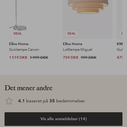
DEAL
DEAL
DE
Ellos Home
Ellos Home
KM H
Gulvlampe Canon
Loftlampe Miguel
Gulvt
1 519 DKK
1 999 DKK
759 DKK
999 DKK
479 
Det mener andre
4.1
baseret på
35
bedømmelser
Vis alle anmeldelser (14)