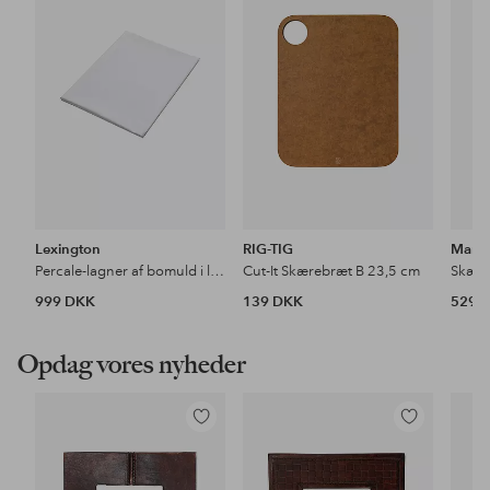
favoritter
favoritter
Lexington
RIG-TIG
Marku
Percale-lagner af bomuld i lommeformat
Cut-It Skærebræt B 23,5 cm
Skære
999 DKK
139 DKK
529 
Opdag vores nyheder
Tilføj
Tilføj
til
til
favoritter
favoritter