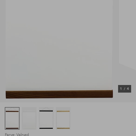
1
/
4
Farve: Valnød