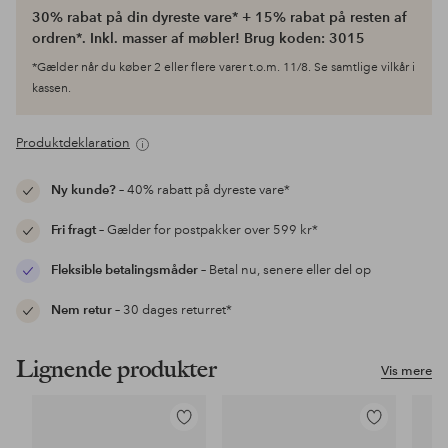
30% rabat på din dyreste vare* + 15% rabat på resten af
ordren*. Inkl. masser af møbler! Brug koden: 3015
*Gælder når du køber 2 eller flere varer t.o.m. 11/8. Se samtlige vilkår i
kassen.
Produktdeklaration
Ny kunde?
– 40% rabatt på dyreste vare*
Fri fragt
– Gælder for postpakker over 599 kr*
Fleksible betalingsmåder
– Betal nu, senere eller del op
Nem retur
– 30 dages returret*
Lignende produkter
Vis mere
Tilføj
Tilføj
til
til