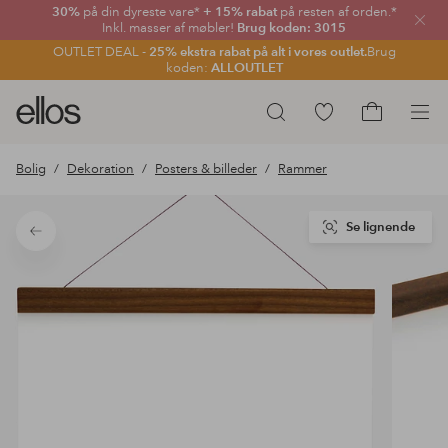
30%
på din dyreste vare*
+ 15% rabat
på resten af orden.*
Luk
Inkl. masser af møbler!
Brug koden: 3015
OUTLET DEAL -
25% ekstra rabat på alt i vores outlet.
Brug
koden:
ALLOUTLET
Ellos
Gå
Søg
logo
til
Gå
-
favoritmarkerede
til
Bolig
Dekoration
Posters & billeder
Rammer
gå
produkter
indkøbskur
til
forsiden
Se lignende
Tilbage