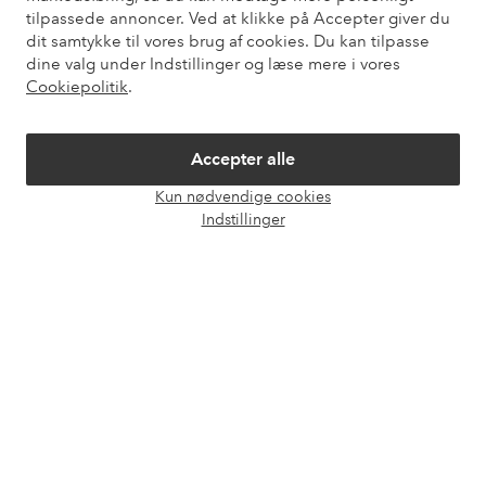
tilpassede annoncer. Ved at klikke på Accepter giver du
dit samtykke til vores brug af cookies. Du kan tilpasse
Vores tjenester
dine valg under Indstillinger og læse mere i vores
Cookiepolitik
.
Vilkår
Accepter alle
Venner
Kun nødvendige cookies
Åbn
Indstillinger
chat
Sikre betalinger - betal nu eller del op
Vil du vide mere om
vores betalingsmuligheder
?
elpy
elpy
Danmark - Vælg land