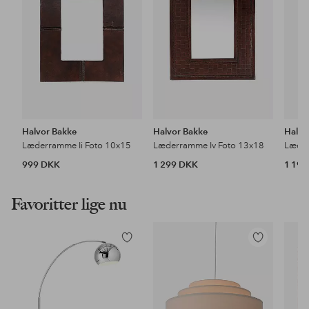
Halvor Bakke
Halvor Bakke
Halvo
Læderramme Ii Foto 10x15
Læderramme Iv Foto 13x18
Læder
999 DKK
1 299 DKK
1 19
Favoritter lige nu
Tilføj
Tilføj
til
til
favoritter
favoritter