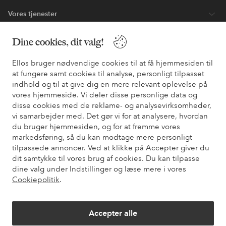
Vores tjenester
Dine cookies, dit valg!
Vilkår
Ellos bruger nødvendige cookies til at få hjemmesiden til
Venner
at fungere samt cookies til analyse, personligt tilpasset
indhold og til at give dig en mere relevant oplevelse på
vores hjemmeside. Vi deler disse personlige data og
disse cookies med de reklame- og analysevirksomheder,
Sikre betalinger - betal nu eller del op
vi samarbejder med. Det gør vi for at analysere, hvordan
du bruger hjemmesiden, og for at fremme vores
Vil du vide mere om
vores betalingsmuligheder
?
markedsføring, så du kan modtage mere personligt
elpy
elpy
tilpassede annoncer. Ved at klikke på Accepter giver du
dit samtykke til vores brug af cookies. Du kan tilpasse
dine valg under Indstillinger og læse mere i vores
Cookiepolitik
.
Danmark - Vælg land
Accepter alle
Facebook
Instagram
Pinterest
Youtube