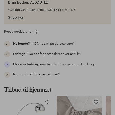
Brug koden: ALLOUTLET
*Gælder varer mærket med OUTLET t.o.m. 11/8.
Shop her
Produktdeklaration
Ny kunde?
– 40% rabatt på dyreste vare*
Fri fragt
– Gælder for postpakker over 599 kr*
Fleksible betalingsmåder
– Betal nu, senere eller del op
Nem retur
– 30 dages returret*
Tilbud til hjemmet
Tilføj
Tilføj
til
til
favoritter
favoritter