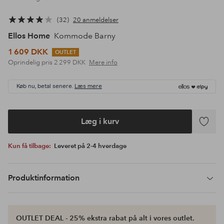
32
20 anmeldelser
Ellos Home
Kommode Barny
1 609 DKK
OUTLET
Oprindelig pris
2 299 DKK
Mere info
Køb nu, betal senere.
Læs mere
Læg i kurv
Tilføj
til
Kun få tilbage:
Leveret på 2-4 hverdage
favoritte
Produktinformation
OUTLET DEAL - 25% ekstra rabat på alt i vores outlet.