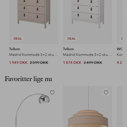
DEAL
DEAL
DE
Tvilum
Tvilum
WOO
Madrid Kommode 3+2 skuffer
Madrid Kommode 3+2 skuffer
Komm
1 949 DKK
2 599 DKK
1 874 DKK
2 499 DKK
4 23
Favoritter lige nu
Tilføj
Tilføj
til
til
favoritter
favoritter