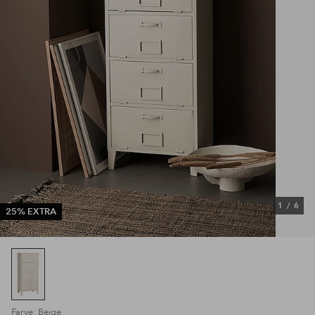
1
/
6
25% EXTRA
Farve: Beige