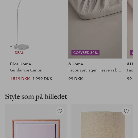
DEAL
COSYBED 30%
CO
Ellos Home
&Home
&Ho
Gulvlampe Canon
Faconsyet lagen Heaven i bomuld
1 519 DKK
1 999 DKK
99 DKK
99 D
Style som på billedet
Tilføj
Tilføj
til
til
favoritter
favoritter