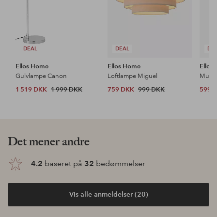
DEAL
DEAL
DE
Ellos Home
Ellos Home
Ellos
Gulvlampe Canon
Loftlampe Miguel
1 519 DKK
1 999 DKK
759 DKK
999 DKK
599 
Det mener andre
4.2
baseret på
32
bedømmelser
Vis alle anmeldelser (20)