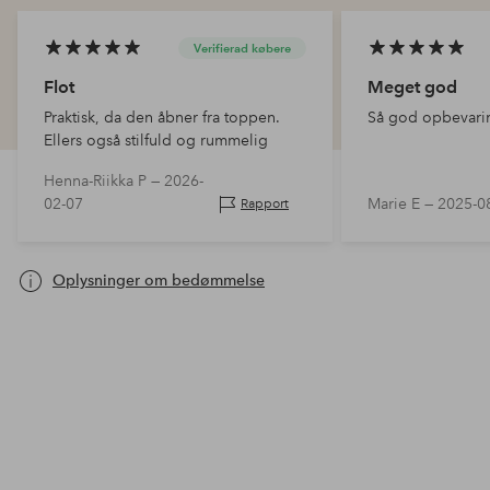
Verifierad købere
Flot
Meget god
Praktisk, da den åbner fra toppen.
Så god opbevari
Ellers også stilfuld og rummelig
Henna-Riikka P —
2026-
02-07
Marie E —
2025-0
Rapport
Oplysninger om bedømmelse