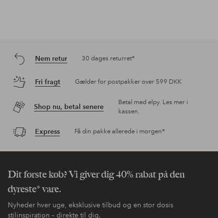
Nem retur
30 dages returret*
Fri fragt
Gælder for postpakker over 599 DKK
Betal med elpy. Les mer i
Shop nu, betal senere
kassen.
Express
Få din pakke allerede i morgen*
Dit første køb? Vi giver dig 40% rabat på den
dyreste* vare.
Nyheder hver uge, eksklusive tilbud og en stor dosis
stilinspiration – direkte til dig.