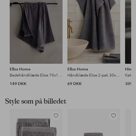
favoritter
favoritter
Ellos Home
Ellos Home
Himla
Badehåndklæde Elise 70x140 cm
Håndklæde Elise 2-pak 30x50
Køkke
149 DKK
69 DKK
309 
Style som på billedet
Tilføj
Tilføj
til
til
favoritter
favoritter