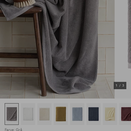
1
/
3
Farve: Grå