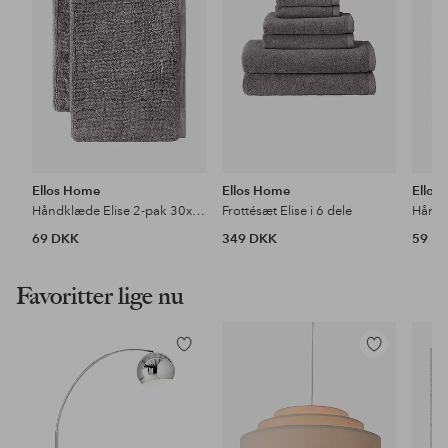
Ellos Home
Ellos Home
Ellos
Håndklæde Elise 2-pak 30x50
Frottésæt Elise i 6 dele
Håndk
69 DKK
349 DKK
59 D
Favoritter lige nu
Tilføj
Tilføj
til
til
favoritter
favoritter