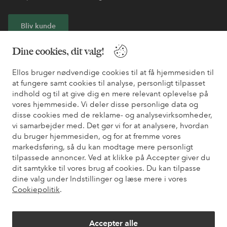
Bliv kunde
Dine cookies, dit valg!
* Se tilbudsbetingelser ved registrering
Ellos bruger nødvendige cookies til at få hjemmesiden til
at fungere samt cookies til analyse, personligt tilpasset
Har du brug for hjælp?
indhold og til at give dig en mere relevant oplevelse på
Du kan finde svar på de oftest stillede spørgsmål i vores FAQ.
vores hjemmeside. Vi deler disse personlige data og
Du kan også finde oplysninger om, hvordan du kontakter os.
disse cookies med de reklame- og analysevirksomheder,
vi samarbejder med. Det gør vi for at analysere, hvordan
du bruger hjemmesiden, og for at fremme vores
Kundeservice
Bestilling
Betalingsmåde
Le
markedsføring, så du kan modtage mere personligt
tilpassede annoncer. Ved at klikke på Accepter giver du
dit samtykke til vores brug af cookies. Du kan tilpasse
dine valg under Indstillinger og læse mere i vores
Mine sider
Cookiepolitik
.
Om Ellos
Accepter alle