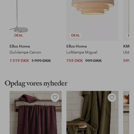
DEAL
DEAL
DE
Ellos Home
Ellos Home
KM H
Gulvlampe Canon
Loftlampe Miguel
Uldtæ
1 519 DKK
1 999 DKK
759 DKK
999 DKK
599 
Opdag vores nyheder
Tilføj
Tilføj
til
til
favoritter
favoritter