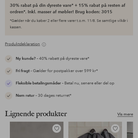
30% rabat på din dyreste vare* + 15% rabat på resten af
ordren*. Inkl. masser af møbler! Brug koden: 3015
*Gælder når du køber 2 eller flere varer t.o.m. 11/8. Se samtlige vilkår i
kassen.
Produktdeklaration
Ny kunde?
– 40% rabatt på dyreste vare*
Fri fragt
– Gælder for postpakker over 599 kr*
Fleksible betalingsmåder
– Betal nu, senere eller del op
Nem retur
– 30 dages returret*
Lignende produkter
Vis mere
Tilføj
Tilføj
til
til