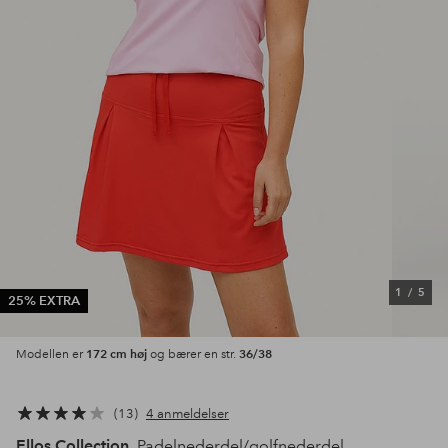
1
/
5
25% EXTRA
172 cm høj
36/38
Modellen er
og bærer en str.
13
4 anmeldelser
Ellos Collection
Padelnederdel/golfnederdel