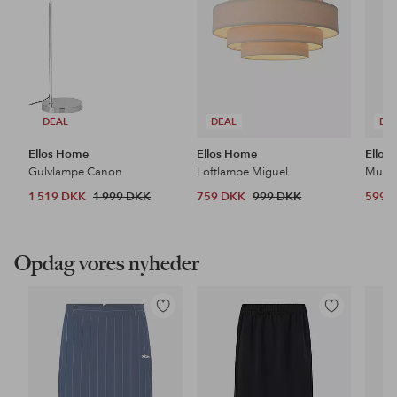
DEAL
DEAL
DE
Ellos Home
Ellos Home
Ellos
Gulvlampe Canon
Loftlampe Miguel
1 519 DKK
1 999 DKK
759 DKK
999 DKK
599 
Opdag vores nyheder
Tilføj
Tilføj
til
til
favoritter
favoritter