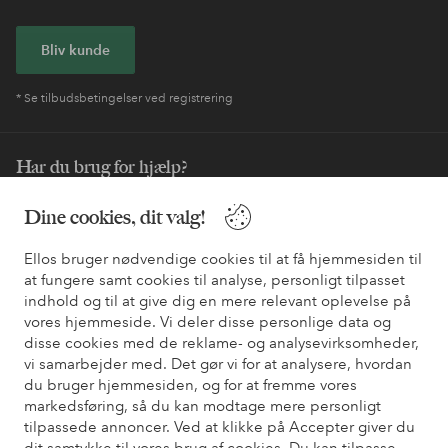
Bliv kunde
* Se tilbudsbetingelser ved registrering
Har du brug for hjælp?
Du kan finde svar på de oftest stillede spørgsmål i vores FAQ.
Dine cookies, dit valg!
Du kan også finde oplysninger om, hvordan du kontakter os.
Ellos bruger nødvendige cookies til at få hjemmesiden til
Kundeservice
Bestilling
Betalingsmåde
Le
at fungere samt cookies til analyse, personligt tilpasset
indhold og til at give dig en mere relevant oplevelse på
vores hjemmeside. Vi deler disse personlige data og
disse cookies med de reklame- og analysevirksomheder,
Mine sider
vi samarbejder med. Det gør vi for at analysere, hvordan
du bruger hjemmesiden, og for at fremme vores
markedsføring, så du kan modtage mere personligt
Om Ellos
tilpassede annoncer. Ved at klikke på Accepter giver du