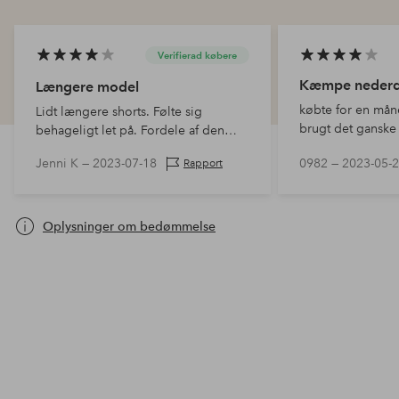
Verifierad købere
Kæmpe nederd
Længere model
købte for en mån
Lidt længere shorts. Følte sig
brugt det ganske l
behageligt let på. Fordele af den
cool at have på.
muntre farve.
Jenni K —
2023-07-18
0982 —
2023-05-
Rapport
er, at jeg ikke v
lommerne på indb
nede. J…
Oplysninger om bedømmelse