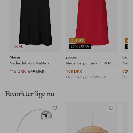
OUTLET
OU
DEAL
25% EXTRA
25
Masai
pieces
Cope
Nederdel Skirt MaStina
Nederdel pcFranan HW Midi Skirt Noos
Neder
412 DKK
549 DKK
168 DKK
629 
Oprindelig pris
259 DKK
Oprind
Favoritter lige nu
Tilføj
Tilføj
til
til
favoritter
favoritter