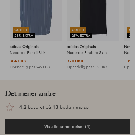
OUTLET
OUTLET
OU
25% EXTRA
25% EXTRA
25
adidas Originals
adidas Originals
New B
Nederdel Pencil Skirt
Nederdel Firebird Skirt
384 DKK
370 DKK
385 
Oprindelig pris
549 DKK
Oprindelig pris
529 DKK
Oprind
Det mener andre
4.2
baseret på
13
bedømmelser
Vis alle anmeldelser (4)