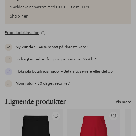
*Gælder varer mærket med OUTLET t.o.m. 11/8.
Shop her
Produktdeklaration
Ny kunde?
– 40% rabatt på dyreste vare*
Fri fragt
– Gælder for postpakker over 599 kr*
Fleksible betalingsmåder
– Betal nu, senere eller del op
Nem retur
– 30 dages returret*
Lignende produkter
Vis mere
Tilføj
Tilføj
til
til
favoritter
favoritter