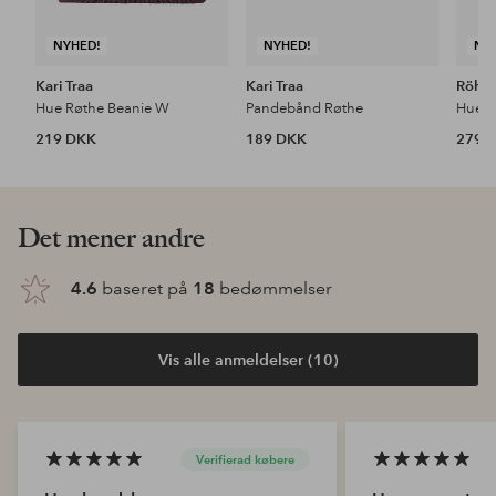
NYHED!
NYHED!
NY
Kari Traa
Kari Traa
Röhni
Hue Røthe Beanie W
Pandebånd Røthe
Hue L
219 DKK
189 DKK
279 
Det mener andre
4.6
baseret på
18
bedømmelser
Vis alle anmeldelser (10)
Verifierad købere