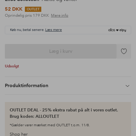
52 DKK
OUTLET
Oprindelig pris
179 DKK
Mere info
Køb nu, betal senere.
Læs mere
Læg i kurv
Tilføj
til
Udsolgt
favoritte
Produktinformation
OUTLET DEAL - 25% ekstra rabat på alt i vores outlet.
Brug koden: ALLOUTLET
*Gælder varer mærket med OUTLET t.o.m. 11/8.
Shop her