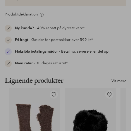
Produktdeklaration
Ny kunde?
– 40% rabatt på dyreste vare*
Fri fragt
– Gælder for postpakker over 599 kr*
Fleksible betalingsmåder
– Betal nu, senere eller del op
Nem retur
– 30 dages returret*
Lignende produkter
Vis mere
Tilføj
Tilføj
til
til
favoritter
favoritter