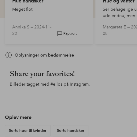
Hue handsker
Hue og vanter
Meget flot
Ser behagelige u
ude endnu, men 
er de ❤️-dejlige.
Annika S —
2024-11-
Margareta E —
20
22
08
Rapport
Oplysninger om bedømmelse
Share your favorites!
Billeder tagget med
#ellos
på Instagram.
Opslag
ellosofficial
offentliggjort
af
Oplev mere
Sorte huer til kvinder
Sorte handsker