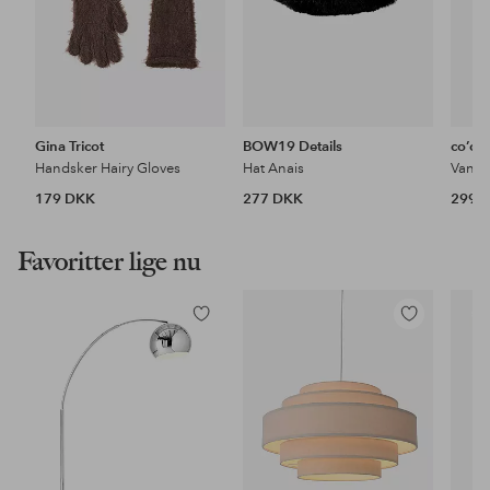
Gina Tricot
BOW19 Details
co’co
Handsker Hairy Gloves
Hat Anais
Vante
179 DKK
277 DKK
299 
Favoritter lige nu
Tilføj
Tilføj
til
til
favoritter
favoritter