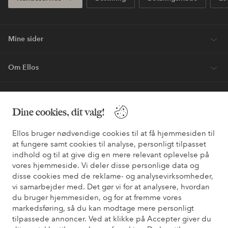
Mine sider
Om Ellos
Vores tjenester
Dine cookies, dit valg!
Vilkår
Ellos bruger nødvendige cookies til at få hjemmesiden til
at fungere samt cookies til analyse, personligt tilpasset
Venner
indhold og til at give dig en mere relevant oplevelse på
vores hjemmeside. Vi deler disse personlige data og
disse cookies med de reklame- og analysevirksomheder,
vi samarbejder med. Det gør vi for at analysere, hvordan
du bruger hjemmesiden, og for at fremme vores
Sikre betalinger - betal nu eller del op
markedsføring, så du kan modtage mere personligt
Vil du vide mere om
vores betalingsmuligheder
?
tilpassede annoncer. Ved at klikke på Accepter giver du