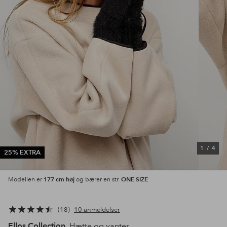
1
/
4
25% EXTRA
177 cm høj
ONE SIZE
Modellen er
og bærer en str.
18
10 anmeldelser
Ellos Collection
Hætte og vanter