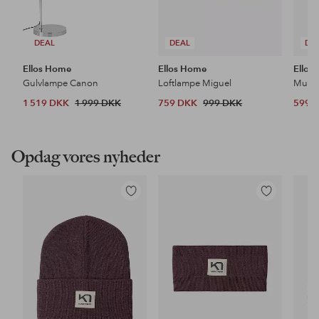
DEAL
DEAL
DE
Ellos Home
Ellos Home
Ellos
Gulvlampe Canon
Loftlampe Miguel
1 519 DKK
1 999 DKK
759 DKK
999 DKK
599 
Opdag vores nyheder
Tilføj
Tilføj
til
til
favoritter
favoritter