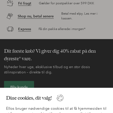
Fri fragt
Gælder for postpakker over 599 DKK
Betal med elpy. Les mer i
Shop nu, betal senere
kassen.
Express
Få din pakke allerede i morgen*
Dit første køb? Vi giver dig 40% rabat på den
dyreste* vare.
Nyheder hver uge, eksklusive tilbud og en stor dosis
stilinspiration – direkte til dig.
Bliv kunde
Dine cookies, dit valg!
* Se tilbudsbetingelser ved registrering
Ellos bruger nødvendige cookies til at få hjemmesiden til