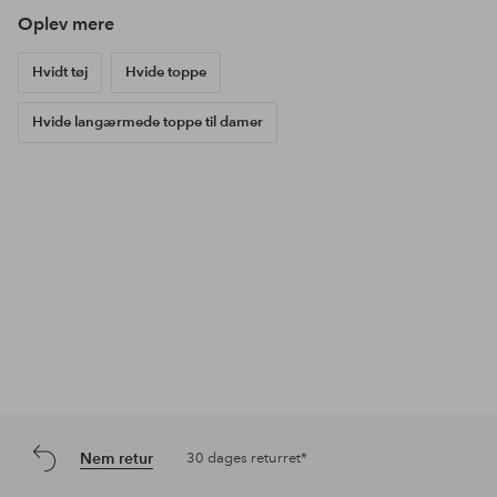
Oplev mere
Hvidt tøj
Hvide toppe
Hvide langærmede toppe til damer
Nem retur
30 dages returret*