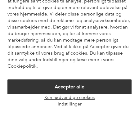
at fungere samt cookies til analyse, personligt tilpasset
Har du brug for hjælp?
indhold og til at give dig en mere relevant oplevelse på
vores hjemmeside. Vi deler disse personlige data og
Du kan finde svar på de oftest stillede spørgsmål i vores FAQ.
disse cookies med de reklame- og analysevirksomheder,
Du kan også finde oplysninger om, hvordan du kontakter os.
vi samarbejder med. Det gør vi for at analysere, hvordan
du bruger hjemmesiden, og for at fremme vores
Kundeservice
Bestilling
Betalingsmåde
Le
markedsføring, så du kan modtage mere personligt
tilpassede annoncer. Ved at klikke på Accepter giver du
dit samtykke til vores brug af cookies. Du kan tilpasse
dine valg under Indstillinger og læse mere i vores
Mine sider
Cookiepolitik
.
Om Ellos
Accepter alle
Kun nødvendige cookies
Vores tjenester
Åbn
Indstillinger
chat
Vilkår
Venner