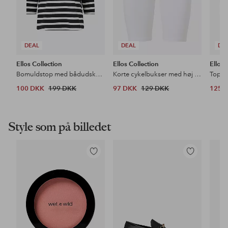
DEAL
DEAL
DE
Ellos Collection
Ellos Collection
Ellos 
Bomuldstop med bådudskæring og 3/4-ærmer
Korte cykelbukser med høj talje
100 DKK
199 DKK
97 DKK
129 DKK
125 
Style som på billedet
Tilføj
Tilføj
til
til
favoritter
favoritter