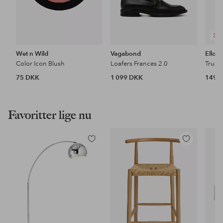
3 F
Wet n Wild
Vagabond
Ellos 
Color Icon Blush
Loafers Frances 2.0
Trusse
75 DKK
1 099 DKK
149 
Favoritter lige nu
Tilføj
Tilføj
til
til
favoritter
favoritter