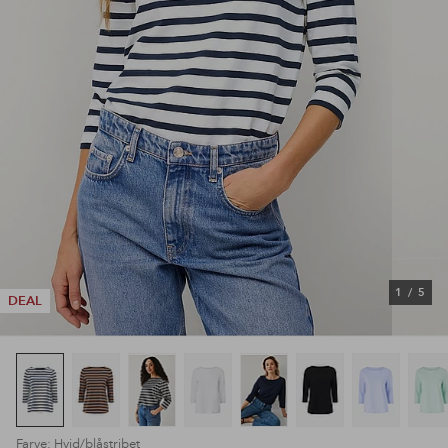
1
/
5
DEAL
Farve: Hvid/blåstribet