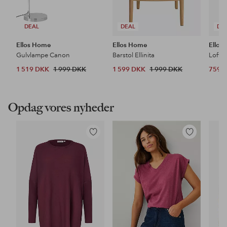
DEAL
DEAL
DE
Ellos Home
Ellos Home
Ellos
Gulvlampe Canon
Barstol Ellinita
Loftl
1 519 DKK
1 999 DKK
1 599 DKK
1 999 DKK
759 
Opdag vores nyheder
Tilføj
Tilføj
til
til
favoritter
favoritter