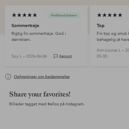
Verifierad købere
Sommertrøje
Top
Rigtig fin sommertrøje. God i
Fin top og smuk l
størrelsen.
behagelig at hav
materiale!
Ann-Louise L —
2
Soy L —
2026-06-06
05-30
Rapport
Oplysninger om bedømmelse
Share your favorites!
Billeder tagget med
#ellos
på Instagram.
Opslag
ellosofficial
Opslag
ellosofficial
Ops
jgo
offentliggjort
offentliggjort
offe
af
af
af