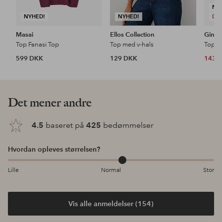
NY
NYHED!
NYHED!
DE
Masai
Ellos Collection
Gina T
Top Fanasi Top
Top med v-hals
Top Ti
599 DKK
129 DKK
143 
Det mener andre
4.5
baseret på
425
bedømmelser
Hvordan opleves størrelsen?
Lille
Normal
Stor
Vis alle anmeldelser (154)