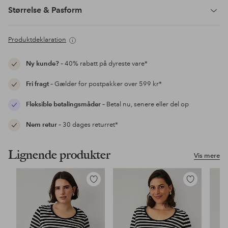
Størrelse & Pasform
Produktdeklaration
Ny kunde?
– 40% rabatt på dyreste vare*
Fri fragt
– Gælder for postpakker over 599 kr*
Fleksible betalingsmåder
– Betal nu, senere eller del op
Nem retur
– 30 dages returret*
Lignende produkter
Vis mere
Tilføj
Tilføj
til
til
favoritter
favoritter