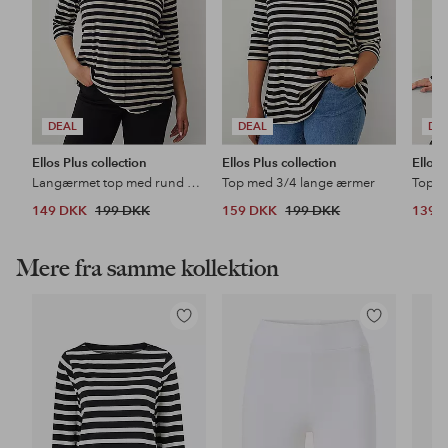
DEAL
DEAL
DE
Ellos Plus collection
Ellos Plus collection
Ellos 
Langærmet top med rund hals
Top med 3/4 lange ærmer
Top m
149 DKK
199 DKK
159 DKK
199 DKK
139 
Mere fra samme kollektion
Tilføj
Tilføj
til
til
favoritter
favoritter