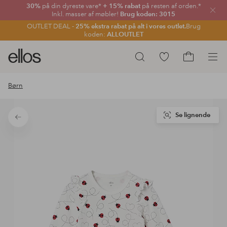
30%
på din dyreste vare*
+ 15% rabat
på resten af orden.*
Luk
Inkl. masser af møbler!
Brug koden: 3015
OUTLET DEAL -
25% ekstra rabat på alt i vores outlet.
Brug
koden:
ALLOUTLET
Ellos
Gå
Søg
logo
til
Gå
-
favoritmarkerede
til
Børn
gå
produkter
indkøbskur
til
forsiden
Se lignende
Tilbage