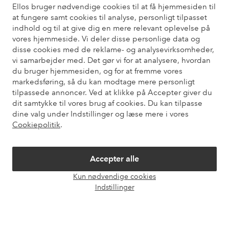
Ellos bruger nødvendige cookies til at få hjemmesiden til
Har du brug for hjælp?
at fungere samt cookies til analyse, personligt tilpasset
indhold og til at give dig en mere relevant oplevelse på
Du kan finde svar på de oftest stillede spørgsmål i vores FAQ.
vores hjemmeside. Vi deler disse personlige data og
Du kan også finde oplysninger om, hvordan du kontakter os.
disse cookies med de reklame- og analysevirksomheder,
vi samarbejder med. Det gør vi for at analysere, hvordan
Kundeservice
Bestilling
Betalingsmåde
Le
du bruger hjemmesiden, og for at fremme vores
markedsføring, så du kan modtage mere personligt
tilpassede annoncer. Ved at klikke på Accepter giver du
dit samtykke til vores brug af cookies. Du kan tilpasse
Mine sider
dine valg under Indstillinger og læse mere i vores
Cookiepolitik
.
Om Ellos
Accepter alle
Vores tjenester
Kun nødvendige cookies
Åbn
Indstillinger
chat
Vilkår
Venner