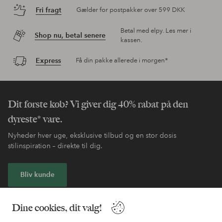
Fri fragt
Gælder for postpakker over 599 DKK
Betal med elpy. Les mer i
Shop nu, betal senere
kassen.
Express
Få din pakke allerede i morgen*
Dit første køb? Vi giver dig 40% rabat på den
dyreste* vare.
Nyheder hver uge, eksklusive tilbud og en stor dosis
stilinspiration – direkte til dig.
Bliv kunde
* Se tilbudsbetingelser ved registrering
Dine cookies, dit valg!