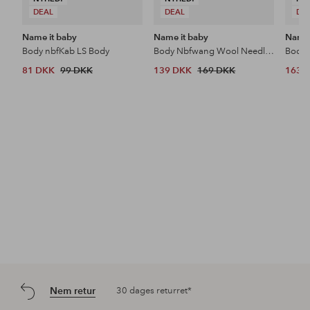
DEAL
DEAL
DE
Name it baby
Name it baby
Name 
Body nbfKab LS Body
Body Nbfwang Wool Needle Ls Body Solid N
81 DKK
99 DKK
139 DKK
169 DKK
163 
Nem retur
30 dages returret*