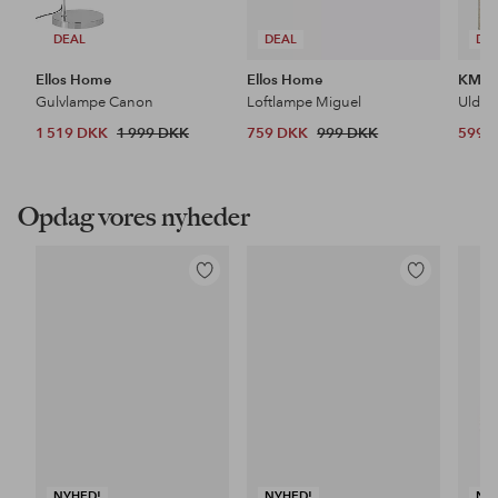
DEAL
DEAL
DE
Ellos Home
Ellos Home
KM H
Gulvlampe Canon
Loftlampe Miguel
Uldtæ
1 519 DKK
1 999 DKK
759 DKK
999 DKK
599 
Opdag vores nyheder
Tilføj
Tilføj
til
til
favoritter
favoritter
NYHED!
NYHED!
NY