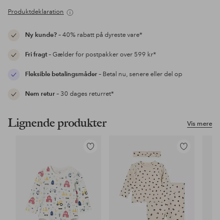
Produktdeklaration
Ny kunde?
– 40% rabatt på dyreste vare*
Fri fragt
– Gælder for postpakker over 599 kr*
Fleksible betalingsmåder
– Betal nu, senere eller del op
Nem retur
– 30 dages returret*
Lignende produkter
Vis mere
Tilføj
Tilføj
til
til
favoritter
favoritter