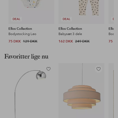
DEAL
DEAL
DE
Ellos Collection
Ellos Collection
Ellos 
Bodystocking Leo
Babysæt 3 dele
Bodys
75 DKK
129 DKK
162 DKK
249 DKK
75 D
Favoritter lige nu
Tilføj
Tilføj
til
til
favoritter
favoritter