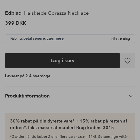
Edblad
Halskæde Corazza Necklace
399 DKK
Køb nu, betal senere.
Læs mere
Læg i kurv
Tilføj
til
Leveret på 2-4 hverdage
favoritte
Produktinformation
30% rabat på din dyreste vare* + 15% rabat på resten af
ordren*. Inkl. masser af møbler! Brug koden: 3015
*Gælder når du køber 2 eller flere varer t.o.m. 11/8. Se samtlige vilkår i