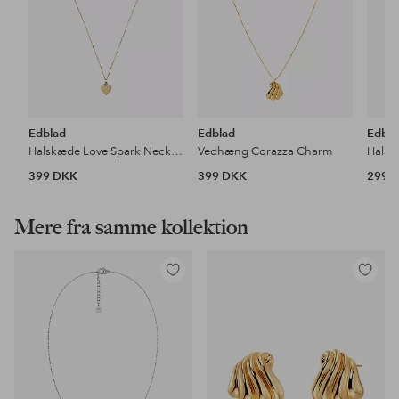
Edblad
Edblad
Edbla
Halskæde Love Spark Necklace Gold
Vedhæng Corazza Charm
399 DKK
399 DKK
299 
Mere fra samme kollektion
Tilføj
Tilføj
til
til
favoritter
favoritter