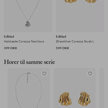
Edblad
Edblad
Halskæde Corazza Necklace
Ørestikker Corazza Studs L
399 DKK
599 DKK
Hører til samme serie
Tilføj
Tilføj
til
til
favoritter
favoritter