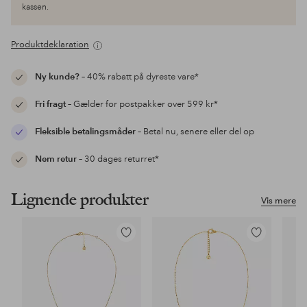
kassen.
Produktdeklaration
Ny kunde?
– 40% rabatt på dyreste vare*
Fri fragt
– Gælder for postpakker over 599 kr*
Fleksible betalingsmåder
– Betal nu, senere eller del op
Nem retur
– 30 dages returret*
Lignende produkter
Vis mere
Tilføj
Tilføj
til
til
favoritter
favoritter