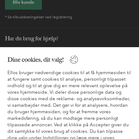
Bliv kunde
* Se tilbudsbetingelser ved registrering
Har du brug for hjælp?
Du kan finde svar på de oftest stillede spørgsmål i vores FAQ.
Du kan også finde oplysninger om, hvordan du kontakter os.
Dine cookies, dit valg!
Ellos bruger nødvendige cookies til at få hjemmesiden til
Kundeservice
Bestilling
Betalingsmåde
Le
at fungere samt cookies til analyse, personligt tilpasset
indhold og til at give dig en mere relevant oplevelse på
vores hjemmeside. Vi deler disse personlige data og
Mine sider
disse cookies med de reklame- og analysevirksomheder,
vi samarbejder med. Det gør vi for at analysere, hvordan
du bruger hjemmesiden, og for at fremme vores
Om Ellos
markedsføring, så du kan modtage mere personligt
tilpassede annoncer. Ved at klikke på Accepter giver du
dit samtykke til vores brug af cookies. Du kan tilpasse
Vores tjenester
dine valg under Indstillinger og læse mere i vores