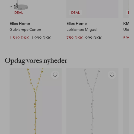
DEAL
DEAL
DE
Ellos Home
Ellos Home
KM H
Gulvlampe Canon
Loftlampe Miguel
Uldtæ
1 519 DKK
1 999 DKK
759 DKK
999 DKK
599 
Opdag vores nyheder
Tilføj
Tilføj
til
til
favoritter
favoritter