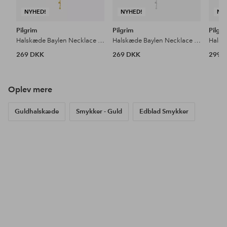
NYHED!
NYHED!
NY
Pilgrim
Pilgrim
Pilgr
Halskæde Baylen Necklace Gold-plated
Halskæde Baylen Necklace Silver-plated
269 DKK
269 DKK
299 
Oplev mere
Guldhalskæde
Smykker - Guld
Edblad Smykker