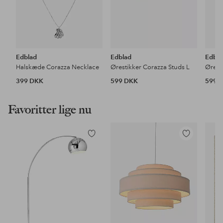
Edblad
Edblad
Edbla
Halskæde Corazza Necklace
Ørestikker Corazza Studs L
Ørest
399 DKK
599 DKK
599 
Favoritter lige nu
Tilføj
Tilføj
til
til
favoritter
favoritter