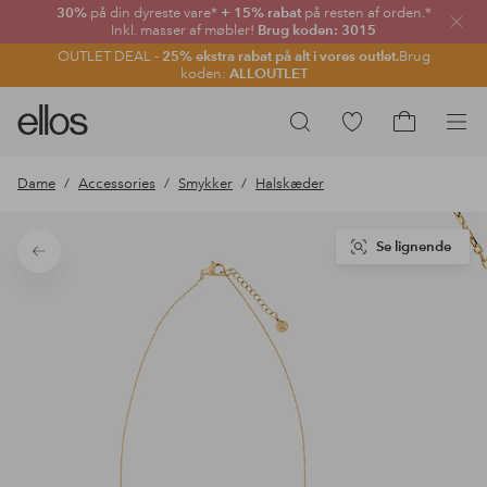
30%
på din dyreste vare*
+ 15% rabat
på resten af orden.*
Luk
Inkl. masser af møbler!
Brug koden: 3015
OUTLET DEAL -
25% ekstra rabat på alt i vores outlet.
Brug
koden:
ALLOUTLET
Ellos
Gå
Søg
logo
til
Gå
-
favoritmarkerede
til
Dame
Accessories
Smykker
Halskæder
gå
produkter
indkøbskur
til
forsiden
Se lignende
Tilbage