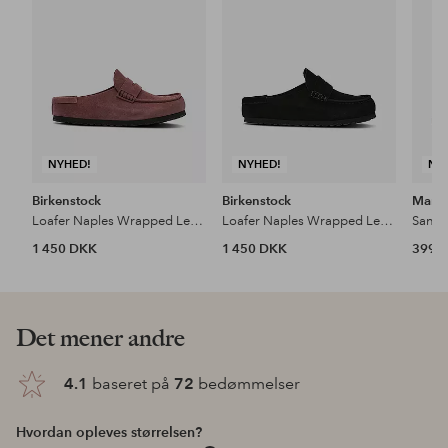
NYHED!
NYHED!
NY
Birkenstock
Birkenstock
Mang
Loafer Naples Wrapped Leve Pepper
Loafer Naples Wrapped Leve Black
Sanda
1 450 DKK
1 450 DKK
399 
Det mener andre
4.1
baseret på
72
bedømmelser
Hvordan opleves størrelsen?