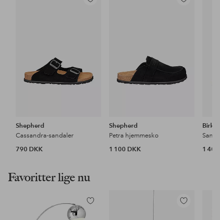
Tilføj
Tilføj
til
til
favoritter
favoritter
Shepherd
Shepherd
Birke
Cassandra-sandaler
Petra hjemmesko
790 DKK
1 100 DKK
1 40
Favoritter lige nu
Tilføj
Tilføj
til
til