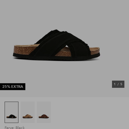
1
/
5
25% EXTRA
Farve: Black