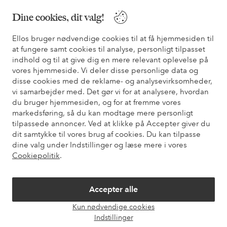
Vores tjenester
Dine cookies, dit valg!
Vilkår
Ellos bruger nødvendige cookies til at få hjemmesiden til
at fungere samt cookies til analyse, personligt tilpasset
Venner
indhold og til at give dig en mere relevant oplevelse på
vores hjemmeside. Vi deler disse personlige data og
disse cookies med de reklame- og analysevirksomheder,
vi samarbejder med. Det gør vi for at analysere, hvordan
du bruger hjemmesiden, og for at fremme vores
Sikre betalinger - betal nu eller del op
markedsføring, så du kan modtage mere personligt
Vil du vide mere om
vores betalingsmuligheder
?
tilpassede annoncer. Ved at klikke på Accepter giver du
dit samtykke til vores brug af cookies. Du kan tilpasse
elpy
elpy
dine valg under Indstillinger og læse mere i vores
Cookiepolitik
.
Danmark - Vælg land
Accepter alle
Kun nødvendige cookies
Åbn
Facebook
Instagram
Pinterest
Youtube
Indstillinger
chat