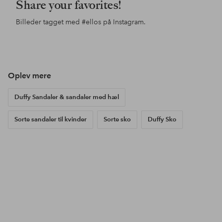
Share your favorites!
Billeder tagget med
#ellos
på Instagram.
Opslag
ellosofficial
Opslag
ellosofficial
Ops
ello
offentliggjort
offentliggjort
offe
af
af
af
Oplev mere
Duffy Sandaler & sandaler med hæl
Sorte sandaler til kvinder
Sorte sko
Duffy Sko