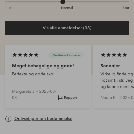
Lille
Normal
Stor
Vis alle anmeldelser (33)
Verifierad købere
Meget behagelige og gode!
Sandaler
Perfekte og gode sko!
Virkelig finde og
lidt små i str. Je
og kunne nemt hav
Margareta J —
2025-08-
08
Nadja P —
2025-0
Rapport
Oplysninger om bedømmelse