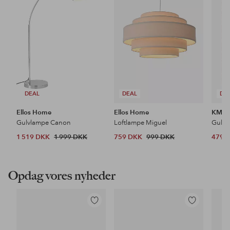
favoritter
favoritter
DEAL
DEAL
DE
Ellos Home
Ellos Home
KM H
Gulvlampe Canon
Loftlampe Miguel
Gulvt
1 519 DKK
1 999 DKK
759 DKK
999 DKK
479 
Opdag vores nyheder
Tilføj
Tilføj
til
til
favoritter
favoritter