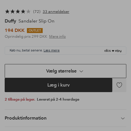
72
33 anmeldelser
Duffy
Sandaler Slip On
194 DKK
OUTLET
Oprindelig pris
299 DKK
Mere info
Køb nu, betal senere.
Læs mere
Vælg størrelse
Læg i kurv
Tilføj
til
2 tilbage på lager.
Leveret på 2-4 hverdage
favoritte
Produktinformation