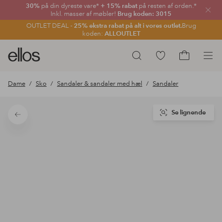
30%
på din dyreste vare*
+ 15% rabat
på resten af orden.*
Luk
Inkl. masser af møbler!
Brug koden: 3015
OUTLET DEAL -
25% ekstra rabat på alt i vores outlet.
Brug
koden:
ALLOUTLET
Ellos
Gå
Søg
logo
til
Gå
-
favoritmarkerede
til
Dame
Sko
Sandaler & sandaler med hæl
Sandaler
gå
produkter
indkøbskur
til
forsiden
Se lignende
Tilbage