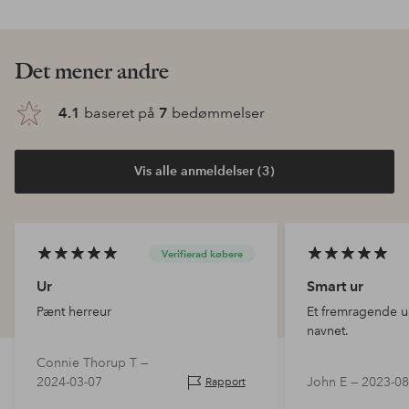
Det mener andre
4.1
baseret på
7
bedømmelser
Vis alle anmeldelser (3)
Verifierad købere
Ur
Smart ur
Pænt herreur
Et fremragende ur
navnet.
Connie Thorup T —
2024-03-07
John E —
2023-08
Rapport