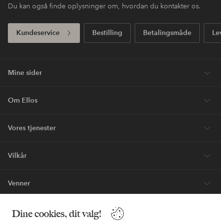
Du kan også finde oplysninger om, hvordan du kontakter os.
Kundeservice
Bestilling
Betalingsmåde
Le
Mine sider
Om Ellos
Vores tjenester
Vilkår
Venner
Dine cookies, dit valg!