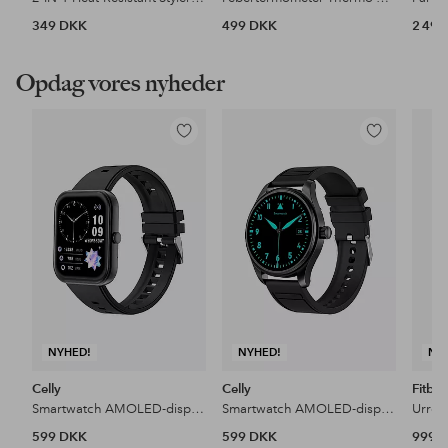
349 DKK
499 DKK
2 49
Opdag vores nyheder
Tilføj
Tilføj
til
til
favoritter
favoritter
NYHED!
NYHED!
NY
Celly
Celly
Fitbit
Smartwatch AMOLED-display Trainerwatch3
Smartwatch AMOLED-display Trainerround3
Urrem 
599 DKK
599 DKK
999 