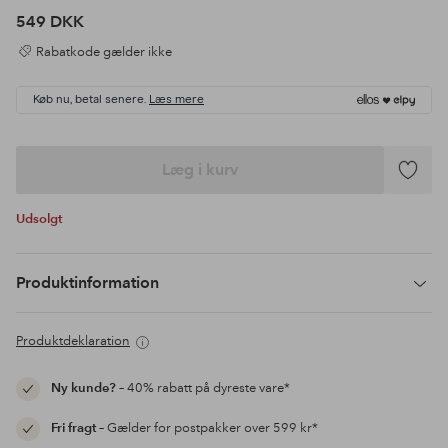
549 DKK
Rabatkode gælder ikke
Køb nu, betal senere.
Læs mere
Læg i kurv
Tilføj
til
Udsolgt
favoritte
Produktinformation
Produktdeklaration
Ny kunde?
– 40% rabatt på dyreste vare*
Fri fragt
– Gælder for postpakker over 599 kr*