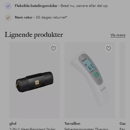
Fleksible betalingsmåder
– Betal nu, senere eller del op
Nem retur
– 30 dages returret*
Lignende produkter
Vis mere
Tilføj
Tilføj
til
til
favoritter
favoritter
ghd
Terraillon
Gant
2-IN-1 Heat-Resistant Styler Bag & Mat
Febertermometer Thermo Distance Non Contact