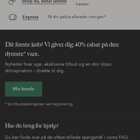
Shop nu, betal senere
kassen.
Express
Få din pakke allerede i morgen*
Dit første køb? Vi giver dig 40% rabat på den
dyreste* vare.
Nyheder hver uge, eksklusive tilbud og en stor dosis
stilinspiration – direkte til dig.
Bliv kunde
* Se tilbudsbetingelser ved registrering
Har du brug for hjælp?
Du kan finde svar på de oftest stillede spørgsmål i vores FAQ.