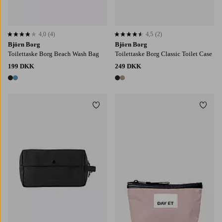
4,0
(4)
4,5
(2)
4,0 baseret på 4 bedømmelser
4,5 baseret på 2 bedømmelser
Björn Borg
Björn Borg
Toilettaske Borg Beach Wash Bag
Toilettaske Borg Classic Toilet Case
199 DKK
249 DKK
2 farver
2 farver
Tilføj til favoritter
Tilføj