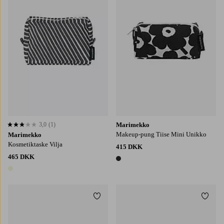
3,0
(1)
Marimekko
3,0 baseret på 1 bedømmelser
Makeup-pung Tiise Mini Unikko
Marimekko
Kosmetiktaske Vilja
415 DKK
465 DKK
1 farve
1 farve
Tilføj til favoritter
Tilføj