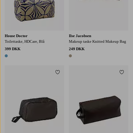
House Doctor
Ilse Jacobsen
Toilettaske, HDCare, Blå
Makeup taske Knitted Makeup Bag
399 DKK
249 DKK
1 farve
1 farve
Tilføj til favoritter
Tilføj