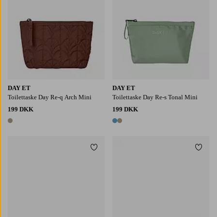
DAY ET
DAY ET
Toilettaske Day Re-q Arch Mini
Toilettaske Day Re-s Tonal Mini
199 DKK
199 DKK
1 farve
2 farver
Tilføj til favoritter
Tilføj