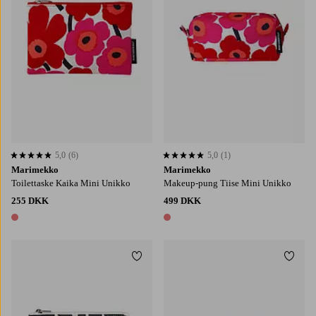
5,0
(6)
5,0
(1)
5,0 baseret på 6 bedømmelser
5,0 baseret på 1 bedømmelser
Marimekko
Marimekko
Toilettaske Kaika Mini Unikko
Makeup-pung Tiise Mini Unikko
255 DKK
499 DKK
1 farve
1 farve
Tilføj til favoritter
Tilføj