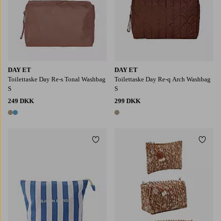
DAY ET
DAY ET
Toilettaske Day Re-s Tonal Washbag
Toilettaske Day Re-q Arch Washbag
S
S
249 DKK
299 DKK
2 farver
1 farve
Tilføj til favoritter
Tilføj