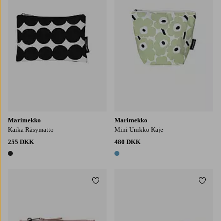
Marimekko
Marimekko
Kaika Räsymatto
Mini Unikko Kaje
255 DKK
480 DKK
1 farve
1 farve
Tilføj til favoritter
Tilføj