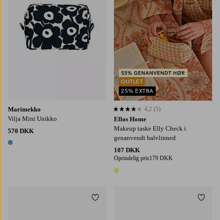
OUTLET
25% EXTRA
Marimekko
4,2
(5)
4,2 baseret på 5 bedømmelser
Vilja Mini Unikko
Ellos Home
Makeup taske Elly Check i
570 DKK
genanvendt halvlinned
1 farve
107 DKK
Oprindelig pris
179 DKK
1 farve
Tilføj til favoritter
Tilføj