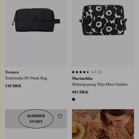
Tretorn
4,4
(5)
4,4 baseret på 5 bedømmelser
Toilettaske PU Wash Bag
Marimekko
Makeup-pung Vilja Mini Unikko
330 DKK
465 DKK
1 farve
KOMMER
Tilføj til favoritter
Tilføj
SNART