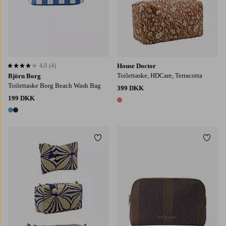
4,0
(4)
House Doctor
4,0 baseret på 4 bedømmelser
Toilettaske, HDCare, Terracotta
Björn Borg
Toilettaske Borg Beach Wash Bag
399 DKK
199 DKK
1 farve
2 farver
Tilføj til favoritter
Tilføj