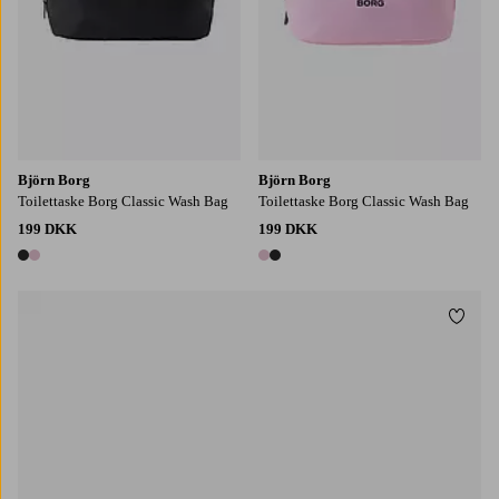
Björn Borg
Björn Borg
Toilettaske Borg Classic Wash Bag
Toilettaske Borg Classic Wash Bag
199 DKK
199 DKK
2 farver
2 farver
Tilføj