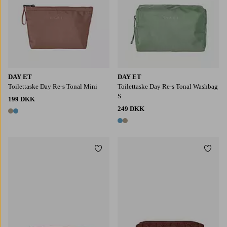
DAY ET
DAY ET
Toilettaske Day Re-s Tonal Mini
Toilettaske Day Re-s Tonal Washbag
S
199 DKK
249 DKK
2 farver
2 farver
Tilføj til favoritter
Tilføj