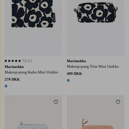
5,0
(1)
Marimekko
5,0 baseret på 1 bedømmelser
Makeup-pung Tiise Mini Unikko
Marimekko
Makeup-pung Kaika Mini Unikko
499 DKK
279 DKK
1 farve
1 farve
Tilføj til favoritter
Tilføj
14X18
18X23
21X30
14X18
18X23
21X30