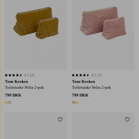
4,5
(2)
4,5
(2)
4,5 baseret på 2 bedømmelser
4,5 baseret på 2 bedømmelser
Tone Kroken
Tone Kroken
Toilettaske Nelia 2-pak
Toilettaske Nelia 2-pak
799 DKK
799 DKK
2 farver
2 farver
Tilføj til favoritter
Tilføj