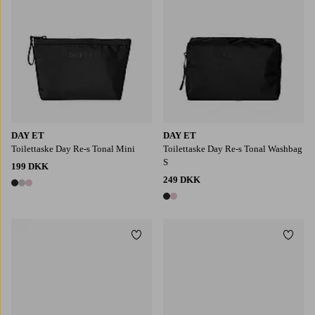
DAY ET
DAY ET
Toilettaske Day Re-s Tonal Mini
Toilettaske Day Re-s Tonal Washbag
S
199 DKK
249 DKK
3 farver
2 farver
Tilføj til favoritter
Tilføj