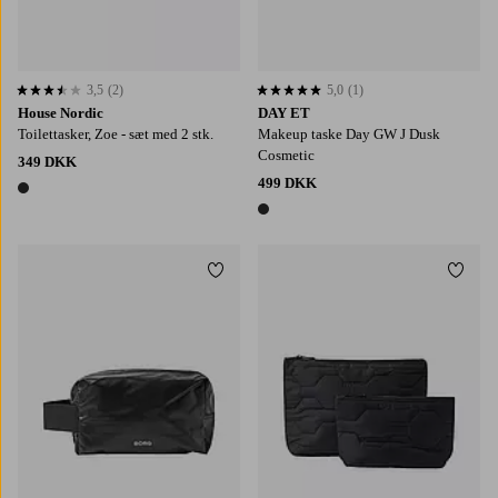
3,5
(2)
5,0
(1)
3,5 baseret på 2 bedømmelser
5,0 baseret på 1 bedømmelser
House Nordic
DAY ET
Toilettasker, Zoe - sæt med 2 stk.
Makeup taske Day GW J Dusk
Cosmetic
349 DKK
499 DKK
1 farve
1 farve
Tilføj til favoritter
Tilføj