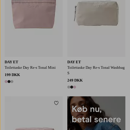
DAY ET
DAY ET
Toilettaske Day Re-s Tonal Mini
Toilettaske Day Re-s Tonal Washbag
S
199 DKK
249 DKK
3 farver
3 farver
Tilføj til favoritter