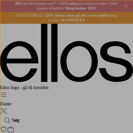
30%
på din dyreste vare*
+ 15% rabat
på resten af orden.* Inkl.
Lu
masser af møbler!
Brug koden: 3015
OUTLET DEAL -
25% ekstra rabat på alt i vores outlet.
Brug
koden:
ALLOUTLET
Ellos logo - gå til forsiden
Menu
Dame
Billedsøgning
Søg
Gå til favoritmarkerede produkter
Gå til indkøbskurven