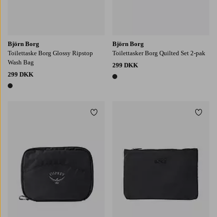
Björn Borg
Björn Borg
Toilettaske Borg Glossy Ripstop
Toilettasker Borg Quilted Set 2-pak
Wash Bag
299 DKK
299 DKK
1 farve
1 farve
Tilføj til favoritter
Tilføj