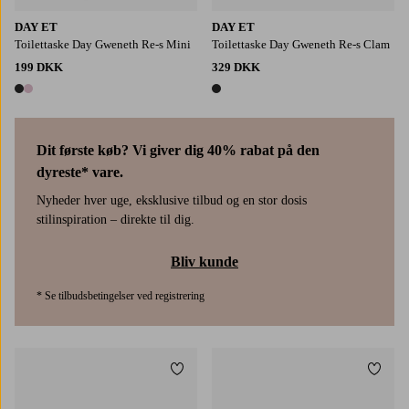
DAY ET
DAY ET
Toilettaske Day Gweneth Re-s Mini
Toilettaske Day Gweneth Re-s Clam
199 DKK
329 DKK
2 farver
1 farve
Dit første køb? Vi giver dig 40% rabat på den
dyreste* vare.
Nyheder hver uge, eksklusive tilbud og en stor dosis
stilinspiration – direkte til dig.
Bliv kunde
* Se tilbudsbetingelser ved registrering
Tilføj til favoritter
Tilføj