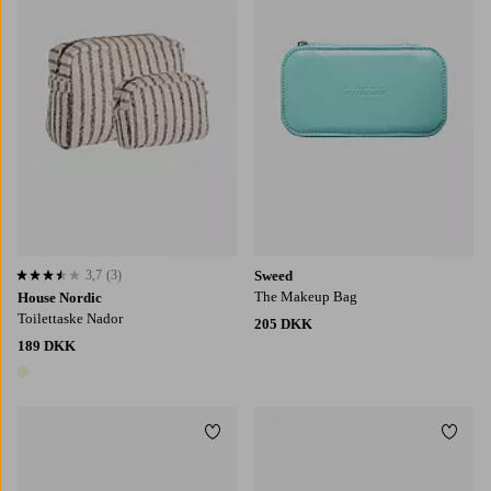
3,7
(3)
Sweed
3,7 baseret på 3 bedømmelser
The Makeup Bag
House Nordic
Toilettaske Nador
205 DKK
189 DKK
1 farve
Tilføj til favoritter
Tilføj