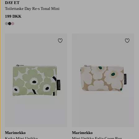
DAY ET
Toilettaske Day Re-s Tonal Mini
199 DKK
3 farver
Tilføj til favoritter
Tilføj
Marimekko
Marimekko
Kaika Mini Unikko
Mini Unikko Eelia Cosm.Bag