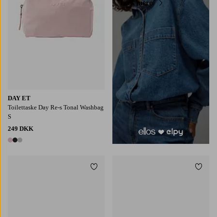
Læs mere
DAY ET
Toilettaske Day Re-s Tonal Washbag
S
249 DKK
3 farver
Tilføj til favoritter
Tilføj