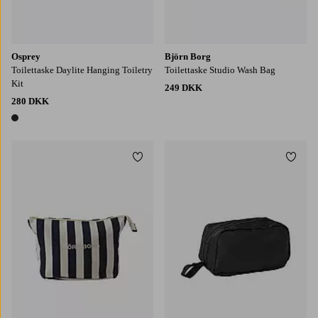
Osprey
Björn Borg
Toilettaske Daylite Hanging Toiletry
Toilettaske Studio Wash Bag
Kit
249 DKK
280 DKK
1 farve
Tilføj til favoritter
Tilføj