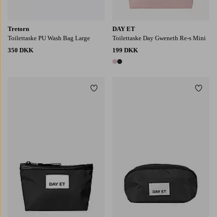
Tretorn
DAY ET
Toilettaske PU Wash Bag Large
Toilettaske Day Gweneth Re-s Mini
350 DKK
199 DKK
2 farver
Tilføj til favoritter
Tilføj