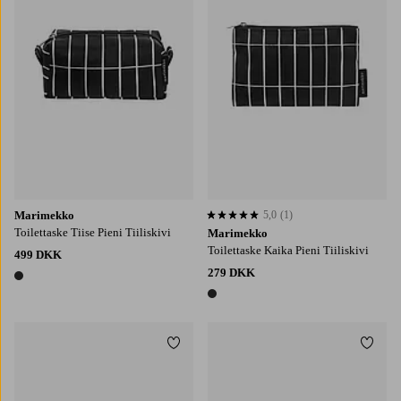
Marimekko
5,0
(1)
5,0 baseret på 1 bedømmelser
Toilettaske Tiise Pieni Tiiliskivi
Marimekko
Toilettaske Kaika Pieni Tiiliskivi
499 DKK
279 DKK
1 farve
1 farve
Tilføj til favoritter
Tilføj