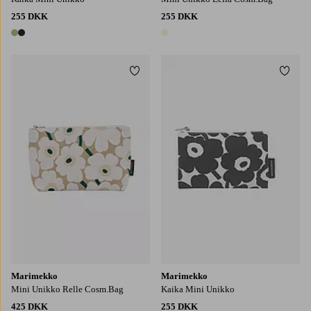
255 DKK
255 DKK
2 farver
1 farve
Tilføj til favoritter
Tilføj
Marimekko
Marimekko
Mini Unikko Relle Cosm.Bag
Kaika Mini Unikko
425 DKK
255 DKK