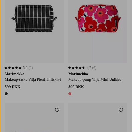
5,0
(2)
4,7
(6)
5,0 baseret på 2 bedømmelser
4,7 baseret på 6 bedømmelser
Marimekko
Marimekko
Makeup-taske Vilja Pieni Tiiliskivi
Makeup-pung Vilja Mini Unikko
599 DKK
599 DKK
1 farve
1 farve
Tilføj til favoritter
Tilføj