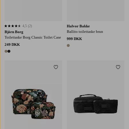
4,5
(2)
Halvor Bakke
4,5 baseret på 2 bedømmelser
Ballito toilettaske brun
Björn Borg
Toilettaske Borg Classic Toilet Case
999 DKK
249 DKK
1 farve
2 farver
Tilføj til favoritter
Tilføj